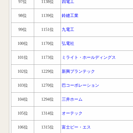
97位
1138位
四電工
98位
1139位
鈴縫工業
99位
1151位
九電工
100位
1170位
弘電社
101位
1173位
ミライト・ホールディングス
102位
1229位
新興プランテック
103位
1270位
巴コーポレーション
104位
1294位
三井ホーム
105位
1314位
オーテック
106位
1315位
富士ピー・エス