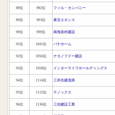
88位
982位
フィル・カンパニー
89位
993位
東京エネシス
90位
999位
南海辰村建設
91位
1041位
パナホーム
92位
1056位
ナカノフドー建設
93位
1058位
インターライフホールディングス
94位
1114位
三井住建道路
95位
1115位
テノックス
96位
1136位
三信建設工業