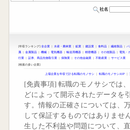
社名
[年収ランキング]
全企業
|
水産・農林業
|
鉱業
|
建設業
|
食料品
|
繊維製品
|
パ
属
|
金属製品
|
機械
|
電気機器
|
輸送用機器
|
精密機器
|
その他製品
|
電気・
行業
|
証券、商品先物取引業
|
保険業
|
その他金融業
|
不動産業
|
サービス業
[検索の多い企業]
上場企業を年収で計る転職のモノサシ
｜
転職のモノサシASP
｜
[免責事項] 転職のモノサシでは、
どによって開示されたデータを
す。情報の正確さについては、
して保証するものではありませ
生した不利益や問題について、