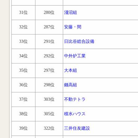
31位
280位
淺沼組
32位
287位
安藤・間
33位
291位
日比谷総合設備
34位
292位
中外炉工業
35位
297位
大本組
36位
298位
錢高組
37位
303位
不動テトラ
38位
305位
積水ハウス
39位
322位
三井住友建設