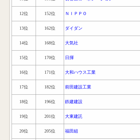
12位
152位
ＮＩＰＰＯ
13位
162位
ダイダン
14位
168位
大気社
15位
170位
日揮
16位
171位
大和ハウス工業
17位
182位
前田建設工業
18位
196位
鉄建建設
19位
201位
大東建託
20位
205位
福田組