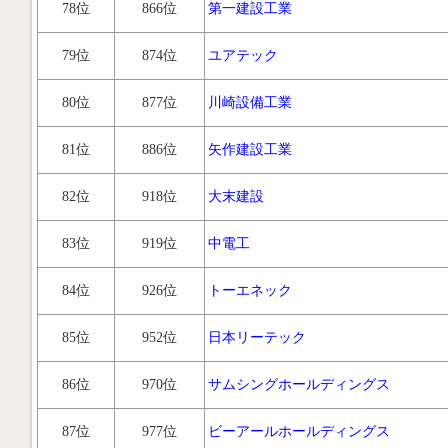
78位
866位
第一建設工業
79位
874位
ユアテック
80位
877位
川崎設備工業
81位
886位
矢作建設工業
82位
918位
大末建設
83位
919位
中電工
84位
926位
トーエネック
85位
952位
日本リーテック
86位
970位
サムシングホールディングス
87位
977位
ビーアールホールディングス