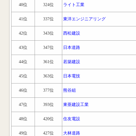
40位
324位
ライト工業
41位
337位
東洋エンジニアリング
42位
343位
西松建設
43位
347位
日本道路
44位
361位
若築建設
45位
363位
日本電技
46位
377位
熊谷組
47位
393位
東亜建設工業
48位
420位
住友電設
49位
427位
大林道路