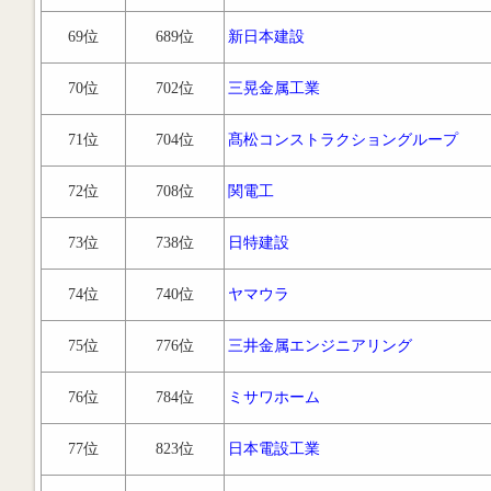
69位
689位
新日本建設
70位
702位
三晃金属工業
71位
704位
髙松コンストラクショングループ
72位
708位
関電工
73位
738位
日特建設
74位
740位
ヤマウラ
75位
776位
三井金属エンジニアリング
76位
784位
ミサワホーム
77位
823位
日本電設工業