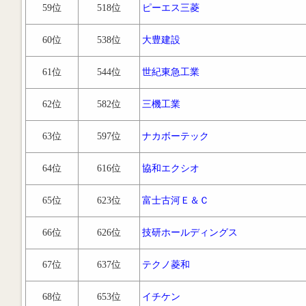
59位
518位
ピーエス三菱
60位
538位
大豊建設
61位
544位
世紀東急工業
62位
582位
三機工業
63位
597位
ナカボーテック
64位
616位
協和エクシオ
65位
623位
富士古河Ｅ＆Ｃ
66位
626位
技研ホールディングス
67位
637位
テクノ菱和
68位
653位
イチケン