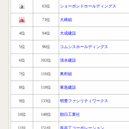
63位
ショーボンドホールディングス
73位
大林組
4位
94位
大成建設
5位
96位
コムシスホールディングス
6位
102位
清水建設
7位
116位
奥村組
8位
118位
東急建設
9位
133位
明豊ファシリティワークス
10位
148位
朝日工業社
11位
151位
長谷工コーポレーション