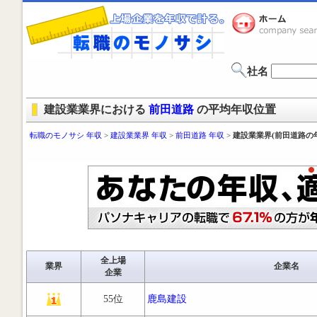
社名
建設業業界における
前田道路
の平均年収位置
転職のモノサシ 年収
>
建設業業界 年収
>
前田道路 年収
>
建設業業界(前田道路の
全上場
業界
企業名
企業
55位
鹿島建設