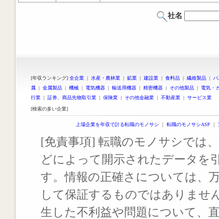
社名
[年収ランキング]
全企業
|
水産・農林業
|
鉱業
|
建設業
|
食料品
|
繊維製品
|
パ
属
|
金属製品
|
機械
|
電気機器
|
輸送用機器
|
精密機器
|
その他製品
|
電気・
行業
|
証券、商品先物取引業
|
保険業
|
その他金融業
|
不動産業
|
サービス業
[検索の多い企業]
上場企業を年収で計る転職のモノサシ
｜
転職のモノサシASP
｜
[免責事項] 転職のモノサシでは、
どによって開示されたデータを
す。情報の正確さについては、
して保証するものではありませ
生した不利益や問題について、