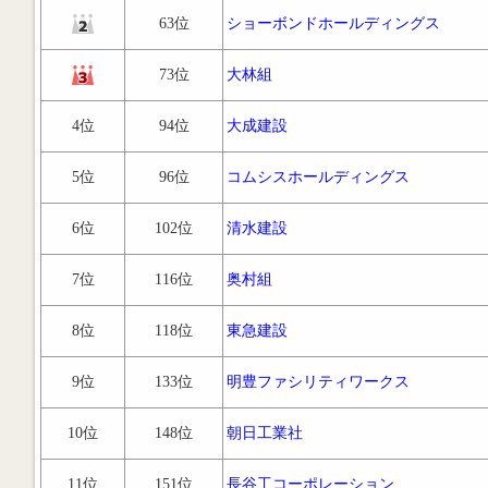
63位
ショーボンドホールディングス
73位
大林組
4位
94位
大成建設
5位
96位
コムシスホールディングス
6位
102位
清水建設
7位
116位
奥村組
8位
118位
東急建設
9位
133位
明豊ファシリティワークス
10位
148位
朝日工業社
11位
151位
長谷工コーポレーション