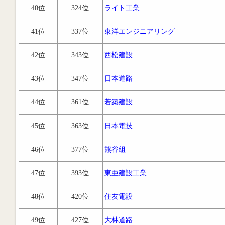
40位
324位
ライト工業
41位
337位
東洋エンジニアリング
42位
343位
西松建設
43位
347位
日本道路
44位
361位
若築建設
45位
363位
日本電技
46位
377位
熊谷組
47位
393位
東亜建設工業
48位
420位
住友電設
49位
427位
大林道路