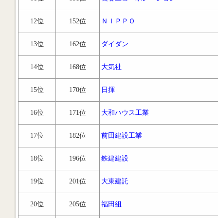
12位
152位
ＮＩＰＰＯ
13位
162位
ダイダン
14位
168位
大気社
15位
170位
日揮
16位
171位
大和ハウス工業
17位
182位
前田建設工業
18位
196位
鉄建建設
19位
201位
大東建託
20位
205位
福田組