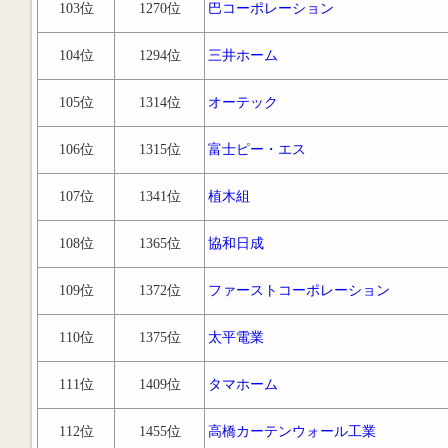
103位
1270位
巴コーポレーション
104位
1294位
三井ホーム
105位
1314位
オーテック
106位
1315位
富士ピー・エス
107位
1341位
植木組
108位
1365位
協和日成
109位
1372位
ファーストコーポレーション
110位
1375位
太平電業
111位
1409位
タマホーム
112位
1455位
高橋カーテンウォール工業