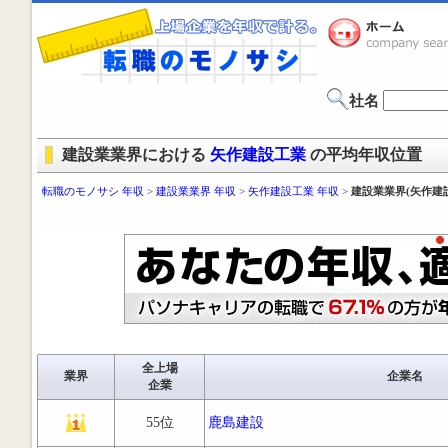
社名
建設業業界における
矢作建設工業
の平均年収位置
転職のモノサシ 年収
>
建設業業界 年収
>
矢作建設工業 年収
>
建設業業界(矢作建
全上場
業界
企業名
企業
55位
鹿島建設