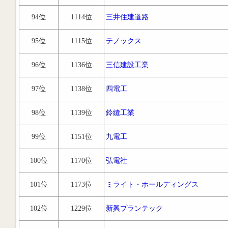
94位
1114位
三井住建道路
95位
1115位
テノックス
96位
1136位
三信建設工業
97位
1138位
四電工
98位
1139位
鈴縫工業
99位
1151位
九電工
100位
1170位
弘電社
101位
1173位
ミライト・ホールディングス
102位
1229位
新興プランテック