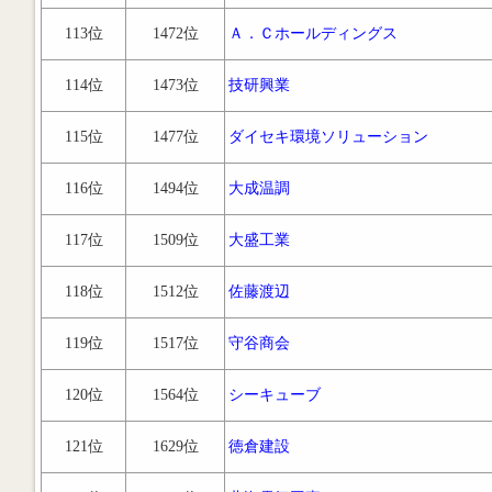
113位
1472位
Ａ．Ｃホールディングス
114位
1473位
技研興業
115位
1477位
ダイセキ環境ソリューション
116位
1494位
大成温調
117位
1509位
大盛工業
118位
1512位
佐藤渡辺
119位
1517位
守谷商会
120位
1564位
シーキューブ
121位
1629位
徳倉建設