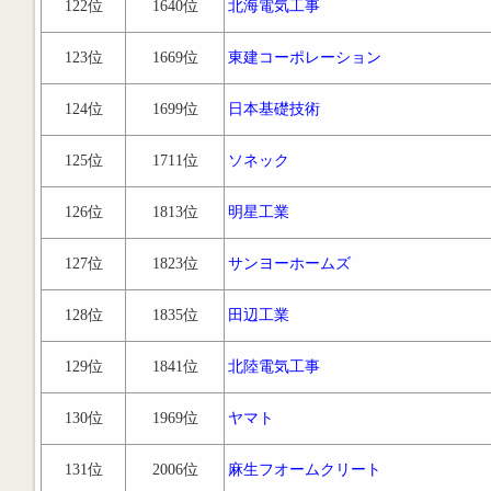
122位
1640位
北海電気工事
123位
1669位
東建コーポレーション
124位
1699位
日本基礎技術
125位
1711位
ソネック
126位
1813位
明星工業
127位
1823位
サンヨーホームズ
128位
1835位
田辺工業
129位
1841位
北陸電気工事
130位
1969位
ヤマト
131位
2006位
麻生フオームクリート