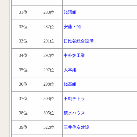
31位
280位
淺沼組
32位
287位
安藤・間
33位
291位
日比谷総合設備
34位
292位
中外炉工業
35位
297位
大本組
36位
298位
錢高組
37位
303位
不動テトラ
38位
305位
積水ハウス
39位
322位
三井住友建設