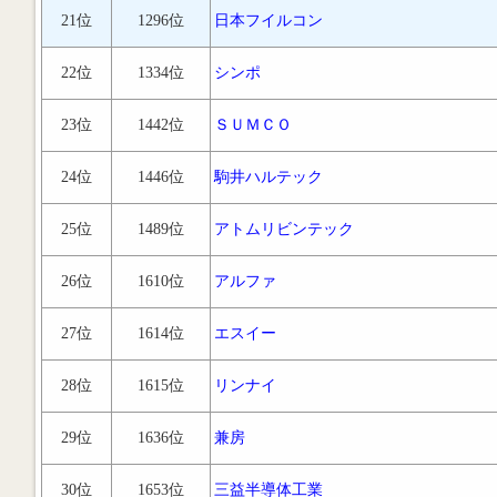
21位
1296位
日本フイルコン
22位
1334位
シンポ
23位
1442位
ＳＵＭＣＯ
24位
1446位
駒井ハルテック
25位
1489位
アトムリビンテック
26位
1610位
アルファ
27位
1614位
エスイー
28位
1615位
リンナイ
29位
1636位
兼房
30位
1653位
三益半導体工業