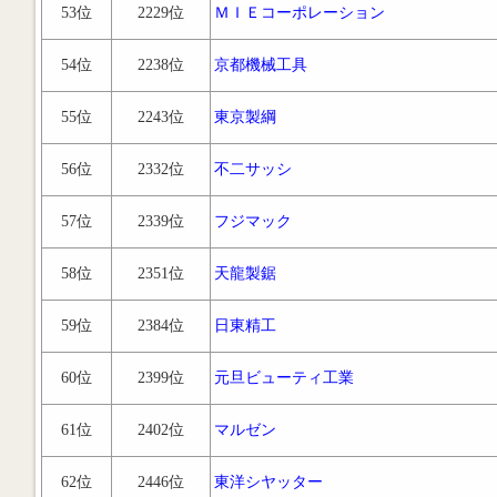
53位
2229位
ＭＩＥコーポレーション
54位
2238位
京都機械工具
55位
2243位
東京製綱
56位
2332位
不二サッシ
57位
2339位
フジマック
58位
2351位
天龍製鋸
59位
2384位
日東精工
60位
2399位
元旦ビューティ工業
61位
2402位
マルゼン
62位
2446位
東洋シヤッター