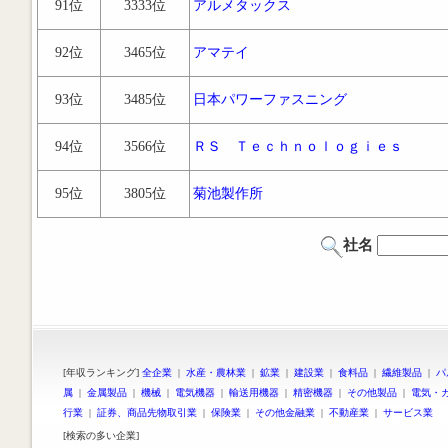
91位
3333位
アルメタックス
92位
3465位
アマテイ
93位
3485位
日本パワーファスニング
94位
3566位
ＲＳ Ｔｅｃｈｎｏｌｏｇｉｅｓ
95位
3805位
菊池製作所
社名
[年収ランキング]
全企業
|
水産・農林業
|
鉱業
|
建設業
|
食料品
|
繊維製品
|
パ
属
|
金属製品
|
機械
|
電気機器
|
輸送用機器
|
精密機器
|
その他製品
|
電気・
行業
|
証券、商品先物取引業
|
保険業
|
その他金融業
|
不動産業
|
サービス業
[検索の多い企業]