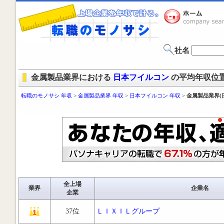
社名
金属製品業界における
日本フイルコン
の平均年収位
転職のモノサシ 年収
>
金属製品業界 年収
>
日本フイルコン 年収
>
金属製品業界(
全上場
業界
企業名
企業
37位
ＬＩＸＩＬグループ