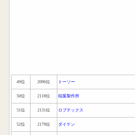
49位
2096位
トーソー
50位
2118位
稲葉製作所
51位
2131位
ロブテックス
52位
2179位
ダイケン