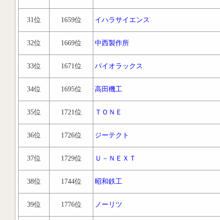
31位
1659位
イハラサイエンス
32位
1669位
中西製作所
33位
1671位
パイオラックス
34位
1695位
高田機工
35位
1721位
ＴＯＮＥ
36位
1726位
ジーテクト
37位
1729位
Ｕ－ＮＥＸＴ
38位
1744位
昭和鉄工
39位
1776位
ノーリツ