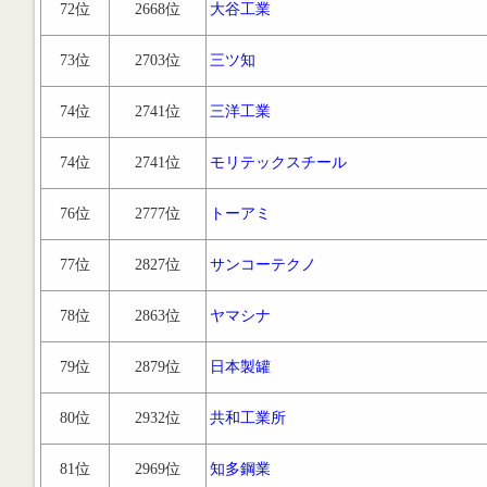
72位
2668位
大谷工業
73位
2703位
三ツ知
74位
2741位
三洋工業
74位
2741位
モリテックスチール
76位
2777位
トーアミ
77位
2827位
サンコーテクノ
78位
2863位
ヤマシナ
79位
2879位
日本製罐
80位
2932位
共和工業所
81位
2969位
知多鋼業