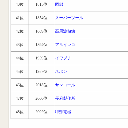
40位
1815位
岡部
41位
1854位
スーパーツール
42位
1869位
高周波熱錬
43位
1894位
アルインコ
44位
1959位
イワブチ
45位
1987位
ネポン
46位
2018位
サンコール
47位
2060位
長府製作所
48位
2092位
特殊電極