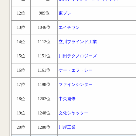
12位
989位
東プレ
13位
1046位
エイチワン
14位
1112位
立川ブラインド工業
15位
1151位
川田テクノロジーズ
16位
1161位
ケー・エフ・シー
17位
1198位
ファインシンター
18位
1202位
中央発條
19位
1248位
文化シヤッター
20位
1280位
川岸工業