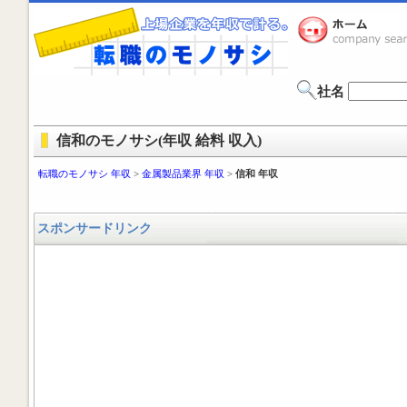
社名
信和のモノサシ(年収 給料 収入)
転職のモノサシ 年収
>
金属製品業界 年収
>
信和 年収
スポンサードリンク