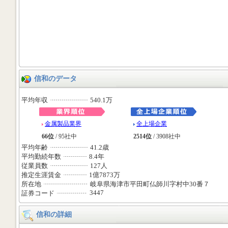
信和のデータ
平均年収
540.1万
金属製品業界
全上場企業
66位
/ 95社中
2514位
/ 3908社中
平均年齢
41.2歳
平均勤続年数
8.4年
従業員数
127人
推定生涯賃金
1億7873万
所在地
岐阜県海津市平田町仏師川字村中30番７
3447
証券コード
信和の詳細