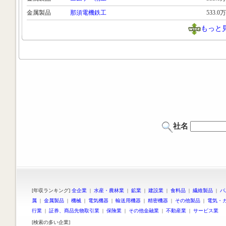
金属製品
那須電機鉄工
533.0万
もっと
社名
[年収ランキング]
全企業
|
水産・農林業
|
鉱業
|
建設業
|
食料品
|
繊維製品
|
パ
属
|
金属製品
|
機械
|
電気機器
|
輸送用機器
|
精密機器
|
その他製品
|
電気・
行業
|
証券、商品先物取引業
|
保険業
|
その他金融業
|
不動産業
|
サービス業
[検索の多い企業]