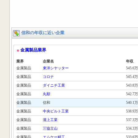
信和の年収に近い企業
金属製品業界
業界
企業名
年収
金属製品
東洋シヤッター
545.6万
金属製品
コロナ
545.4万
金属製品
ダイニチ工業
543.8万
金属製品
丸順
542.7万
金属製品
信和
540.1万
金属製品
中央ビルト工業
538.9万
金属製品
瀧上工業
537.3万
金属製品
三協立山
534.3万
金属製品
エムケー精工
533.6万