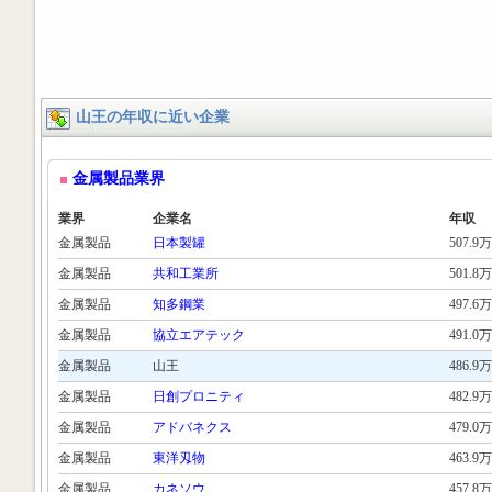
山王の年収に近い企業
金属製品業界
業界
企業名
年収
金属製品
日本製罐
507.9万
金属製品
共和工業所
501.8万
金属製品
知多鋼業
497.6万
金属製品
協立エアテック
491.0万
金属製品
山王
486.9万
金属製品
日創プロニティ
482.9万
金属製品
アドバネクス
479.0万
金属製品
東洋刄物
463.9万
金属製品
カネソウ
457.8万