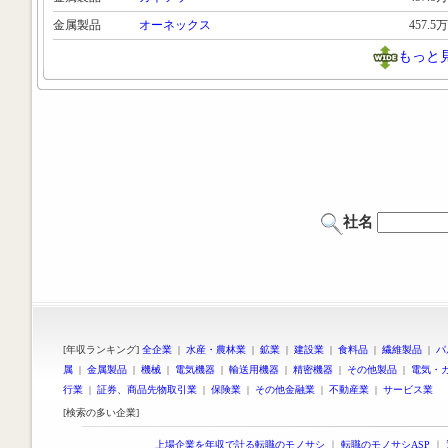
金属製品
オーネックス
457.5万
もっと
社名
[年収ランキング]
全企業
|
水産・農林業
|
鉱業
|
建設業
|
食料品
|
繊維製品
|
パ
属
|
金属製品
|
機械
|
電気機器
|
輸送用機器
|
精密機器
|
その他製品
|
電気・
行業
|
証券、商品先物取引業
|
保険業
|
その他金融業
|
不動産業
|
サービス業
[検索の多い企業]
上場企業を年収で計る転職のモノサシ
｜
転職のモノサシASP
｜