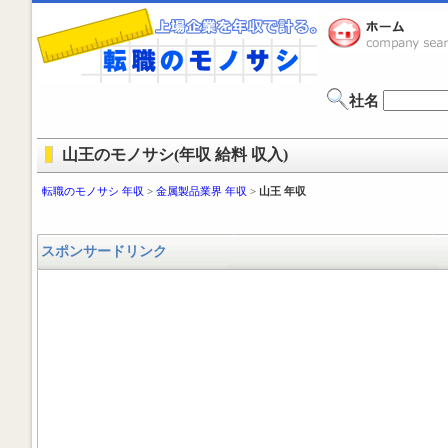
社名
山王のモノサシ(年収 給料 収入)
転職のモノサシ 年収
>
金属製品業界 年収
>
山王 年収
スポンサードリンク