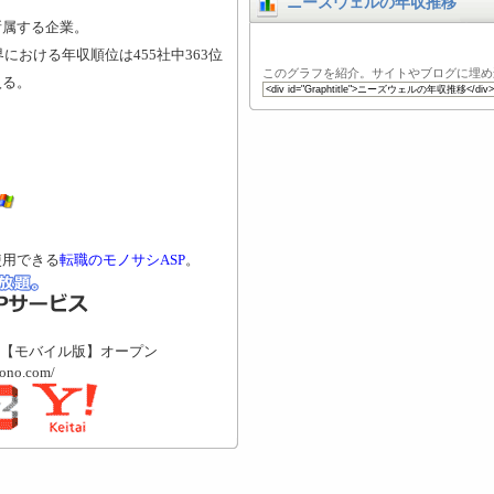
ニーズウェルの年収推移
所属する企業。
における年収順位は455社中363位
このグラフを紹介。サイトやブログに埋め
入る。
使用できる
転職のモノサシASP
。
【モバイル版】オープン
mono.com/