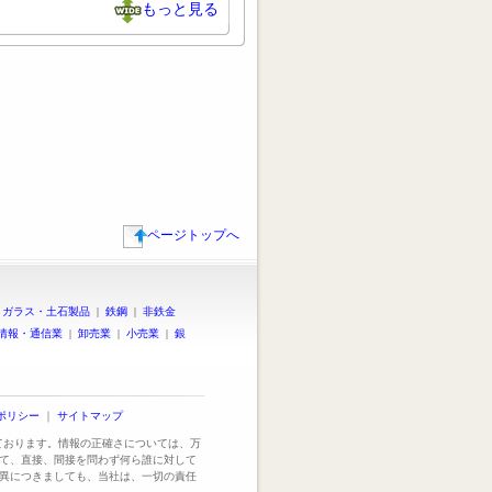
もっと見る
ページトップへ
|
ガラス・土石製品
|
鉄鋼
|
非鉄金
情報・通信業
|
卸売業
|
小売業
|
銀
ポリシー
｜
サイトマップ
っております。情報の正確さについては、万
て、直接、間接を問わず何ら誰に対して
異につきましても、当社は、一切の責任