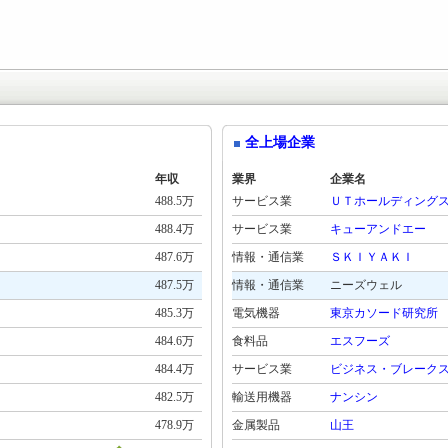
全上場企業
年収
業界
企業名
488.5万
サービス業
ＵＴホールディング
488.4万
サービス業
キューアンドエー
487.6万
情報・通信業
ＳＫＩＹＡＫＩ
487.5万
情報・通信業
ニーズウェル
485.3万
電気機器
東京カソード研究所
484.6万
食料品
エスフーズ
484.4万
サービス業
ビジネス・ブレーク
482.5万
輸送用機器
ナンシン
478.9万
金属製品
山王