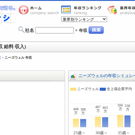
社名
×
年収
 給料 収入)
収
>
ニーズウェル 年収
ニーズウェルの年収シミュレ
ニーズウェル
全上場企業平均
566
538
487
463
万
408
388
万
万
万
万
万
25歳～
30歳～
35歳～