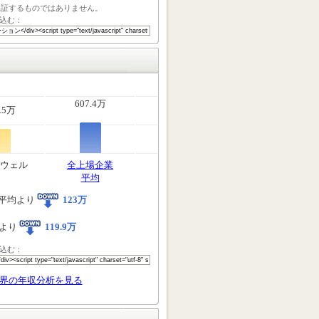
保証するものではありません。
込む：
607.4万
.5万
ウェル
全上場企業
平均
平均より
123万
より
119.9万
込む：
界の年収分析を見る