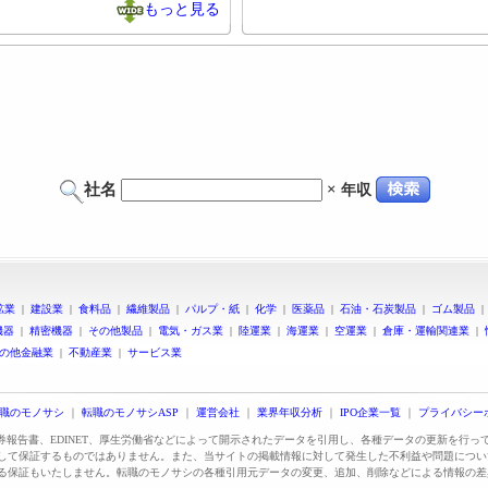
もっと見る
社名
×
年収
鉱業
|
建設業
|
食料品
|
繊維製品
|
パルプ・紙
|
化学
|
医薬品
|
石油・石炭製品
|
ゴム製品
機器
|
精密機器
|
その他製品
|
電気・ガス業
|
陸運業
|
海運業
|
空運業
|
倉庫・運輸関連業
|
の他金融業
|
不動産業
|
サービス業
職のモノサシ
｜
転職のモノサシASP
｜
運営会社
｜
業界年収分析
｜
IPO企業一覧
｜
プライバシー
証券報告書、EDINET、厚生労働省などによって開示されたデータを引用し、各種データの更新を行
して保証するものではありません。また、当サイトの掲載情報に対して発生した不利益や問題につい
る保証もいたしません。転職のモノサシの各種引用元データの変更、追加、削除などによる情報の差