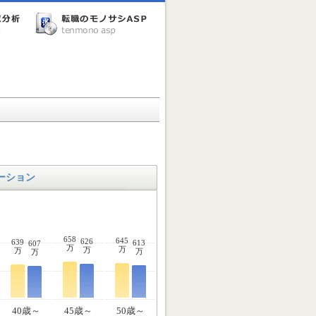
ーション
658
645
626
639
613
607
万
万
万
万
万
万
40歳～
45歳～
50歳～