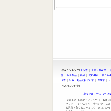
[年収ランキング]
全企業
|
水産・農林業
|
属
|
金属製品
|
機械
|
電気機器
|
輸送用
行業
|
証券、商品先物取引業
|
保険業
|
そ
[検索の多い企業]
上場企業を年収で計る転
[免責事項] 転職のモノサシでは、有価
全を期しておりますが、情報の全てに関
も責任を負うものではなく、またいかな