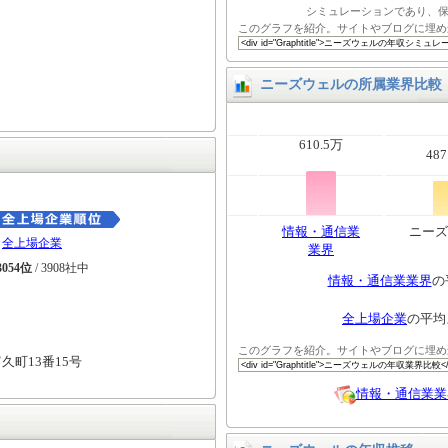
シミュレーションであり、
このグラフを紹介。サイトやブログに埋め
ニーズウェルの所属業界比較
610.5万
487
情報・通信業
ニーズ
全上場企業
業界
3054位
/ 3908社中
情報・通信業業界
の
全上場企業
の平均
このグラフを紹介。サイトやブログに埋め
久町13番15号
情報・通信業業