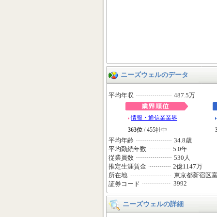
ニーズウェルのデータ
平均年収
487.5万
情報・通信業業界
363位
/ 455社中
平均年齢
34.8歳
平均勤続年数
5.0年
従業員数
530人
推定生涯賃金
2億1147万
所在地
東京都新宿区富
3992
証券コード
ニーズウェルの詳細