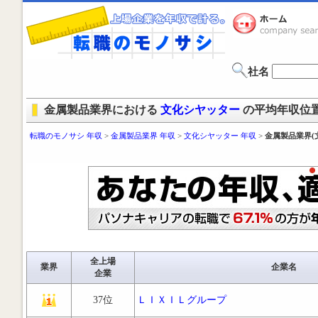
社名
金属製品業界における
文化シヤッター
の平均年収位
転職のモノサシ 年収
>
金属製品業界 年収
>
文化シヤッター 年収
>
金属製品業界(
全上場
業界
企業名
企業
37位
ＬＩＸＩＬグループ