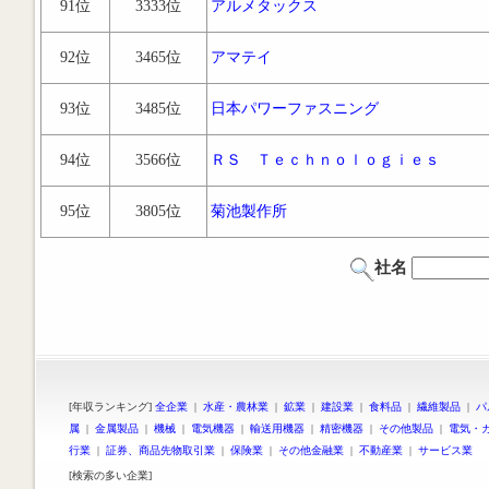
91位
3333位
アルメタックス
92位
3465位
アマテイ
93位
3485位
日本パワーファスニング
94位
3566位
ＲＳ Ｔｅｃｈｎｏｌｏｇｉｅｓ
95位
3805位
菊池製作所
社名
[年収ランキング]
全企業
|
水産・農林業
|
鉱業
|
建設業
|
食料品
|
繊維製品
|
パ
属
|
金属製品
|
機械
|
電気機器
|
輸送用機器
|
精密機器
|
その他製品
|
電気・
行業
|
証券、商品先物取引業
|
保険業
|
その他金融業
|
不動産業
|
サービス業
[検索の多い企業]