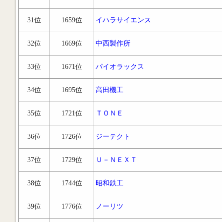
31位
1659位
イハラサイエンス
32位
1669位
中西製作所
33位
1671位
パイオラックス
34位
1695位
高田機工
35位
1721位
ＴＯＮＥ
36位
1726位
ジーテクト
37位
1729位
Ｕ－ＮＥＸＴ
38位
1744位
昭和鉄工
39位
1776位
ノーリツ