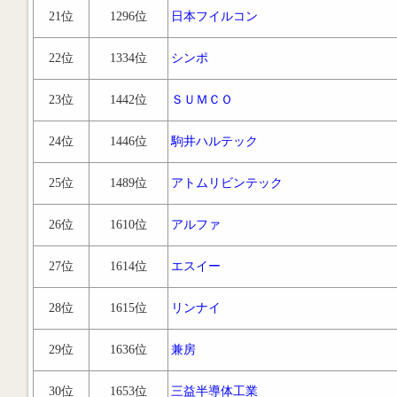
21位
1296位
日本フイルコン
22位
1334位
シンポ
23位
1442位
ＳＵＭＣＯ
24位
1446位
駒井ハルテック
25位
1489位
アトムリビンテック
26位
1610位
アルファ
27位
1614位
エスイー
28位
1615位
リンナイ
29位
1636位
兼房
30位
1653位
三益半導体工業