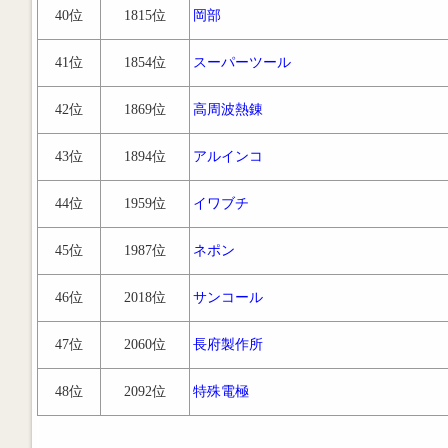
40位
1815位
岡部
41位
1854位
スーパーツール
42位
1869位
高周波熱錬
43位
1894位
アルインコ
44位
1959位
イワブチ
45位
1987位
ネポン
46位
2018位
サンコール
47位
2060位
長府製作所
48位
2092位
特殊電極