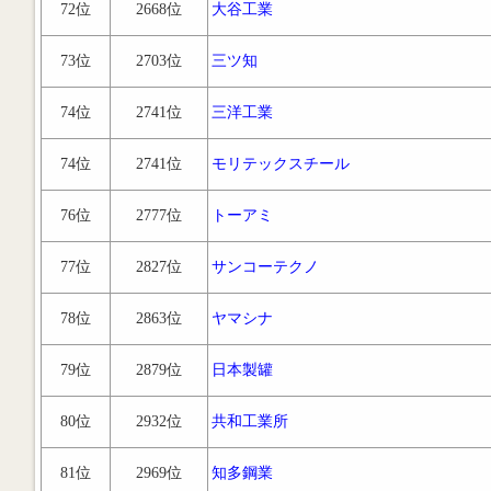
72位
2668位
大谷工業
73位
2703位
三ツ知
74位
2741位
三洋工業
74位
2741位
モリテックスチール
76位
2777位
トーアミ
77位
2827位
サンコーテクノ
78位
2863位
ヤマシナ
79位
2879位
日本製罐
80位
2932位
共和工業所
81位
2969位
知多鋼業