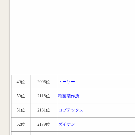
49位
2096位
トーソー
50位
2118位
稲葉製作所
51位
2131位
ロブテックス
52位
2179位
ダイケン