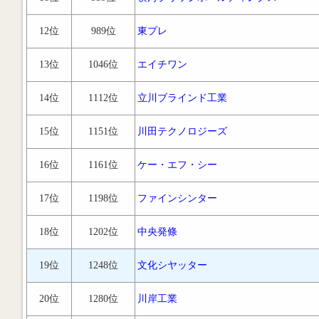
12位
989位
東プレ
13位
1046位
エイチワン
14位
1112位
立川ブラインド工業
15位
1151位
川田テクノロジーズ
16位
1161位
ケー・エフ・シー
17位
1198位
ファインシンター
18位
1202位
中央発條
19位
1248位
文化シヤッター
20位
1280位
川岸工業