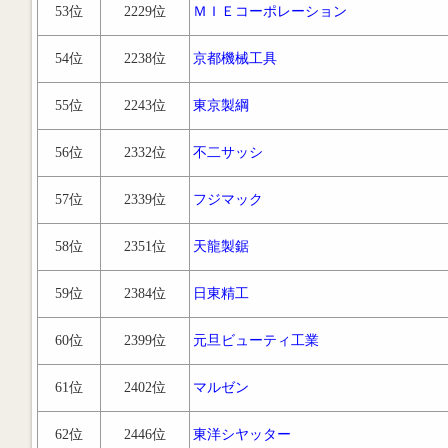
53位
2229位
ＭＩＥコーポレーション
54位
2238位
京都機械工具
55位
2243位
東京製綱
56位
2332位
不二サッシ
57位
2339位
フジマック
58位
2351位
天龍製鋸
59位
2384位
日東精工
60位
2399位
元旦ビューティ工業
61位
2402位
マルゼン
62位
2446位
東洋シヤッター