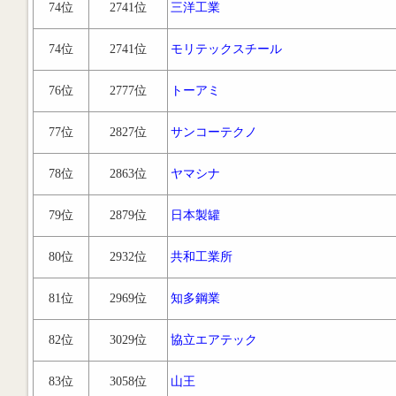
74位
2741位
三洋工業
74位
2741位
モリテックスチール
76位
2777位
トーアミ
77位
2827位
サンコーテクノ
78位
2863位
ヤマシナ
79位
2879位
日本製罐
80位
2932位
共和工業所
81位
2969位
知多鋼業
82位
3029位
協立エアテック
83位
3058位
山王