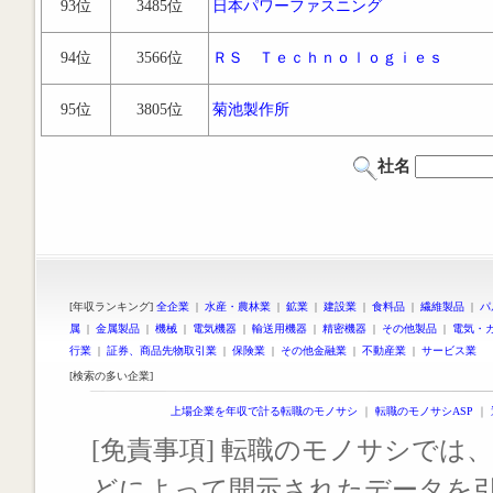
93位
3485位
日本パワーファスニング
94位
3566位
ＲＳ Ｔｅｃｈｎｏｌｏｇｉｅｓ
95位
3805位
菊池製作所
社名
[年収ランキング]
全企業
|
水産・農林業
|
鉱業
|
建設業
|
食料品
|
繊維製品
|
パ
属
|
金属製品
|
機械
|
電気機器
|
輸送用機器
|
精密機器
|
その他製品
|
電気・
行業
|
証券、商品先物取引業
|
保険業
|
その他金融業
|
不動産業
|
サービス業
[検索の多い企業]
上場企業を年収で計る転職のモノサシ
｜
転職のモノサシASP
｜
[免責事項] 転職のモノサシでは、
どによって開示されたデータを