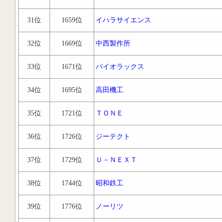
31位
1659位
イハラサイエンス
32位
1669位
中西製作所
33位
1671位
パイオラックス
34位
1695位
高田機工
35位
1721位
ＴＯＮＥ
36位
1726位
ジーテクト
37位
1729位
Ｕ－ＮＥＸＴ
38位
1744位
昭和鉄工
39位
1776位
ノーリツ