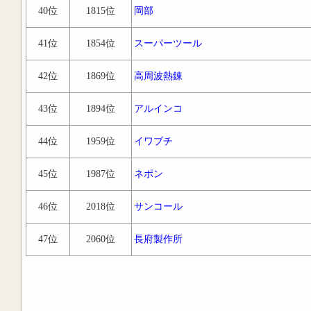
40位
1815位
岡部
41位
1854位
スーパーツール
42位
1869位
高周波熱錬
43位
1894位
アルインコ
44位
1959位
イワブチ
45位
1987位
ネポン
46位
2018位
サンコール
47位
2060位
長府製作所