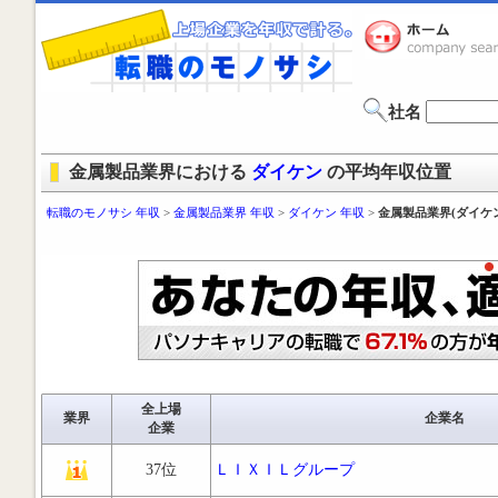
社名
金属製品業界における
ダイケン
の平均年収位置
転職のモノサシ 年収
>
金属製品業界 年収
>
ダイケン 年収
>
金属製品業界(ダイケ
全上場
業界
企業名
企業
37位
ＬＩＸＩＬグループ