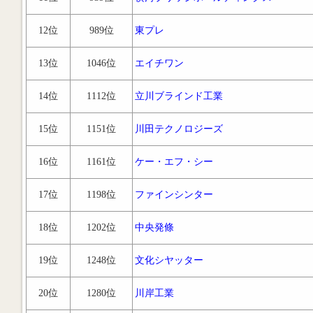
12位
989位
東プレ
13位
1046位
エイチワン
14位
1112位
立川ブラインド工業
15位
1151位
川田テクノロジーズ
16位
1161位
ケー・エフ・シー
17位
1198位
ファインシンター
18位
1202位
中央発條
19位
1248位
文化シヤッター
20位
1280位
川岸工業