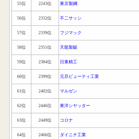
55位
2243位
東京製綱
56位
2332位
不二サッシ
57位
2339位
フジマック
58位
2351位
天龍製鋸
59位
2384位
日東精工
60位
2399位
元旦ビューティ工業
61位
2402位
マルゼン
62位
2446位
東洋シヤッター
63位
2449位
コロナ
64位
2466位
ダイニチ工業