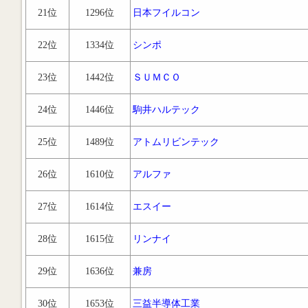
21位
1296位
日本フイルコン
22位
1334位
シンポ
23位
1442位
ＳＵＭＣＯ
24位
1446位
駒井ハルテック
25位
1489位
アトムリビンテック
26位
1610位
アルファ
27位
1614位
エスイー
28位
1615位
リンナイ
29位
1636位
兼房
30位
1653位
三益半導体工業