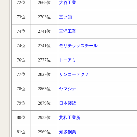
72位
2668位
大谷工業
73位
2703位
三ツ知
74位
2741位
三洋工業
74位
2741位
モリテックスチール
76位
2777位
トーアミ
77位
2827位
サンコーテクノ
78位
2863位
ヤマシナ
79位
2879位
日本製罐
80位
2932位
共和工業所
81位
2969位
知多鋼業