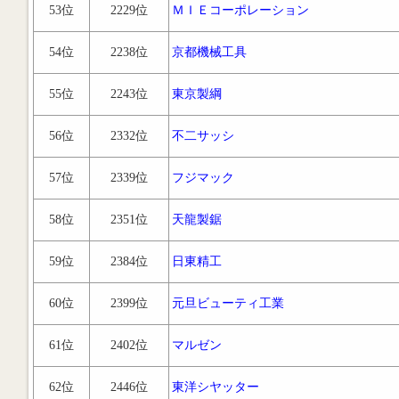
53位
2229位
ＭＩＥコーポレーション
54位
2238位
京都機械工具
55位
2243位
東京製綱
56位
2332位
不二サッシ
57位
2339位
フジマック
58位
2351位
天龍製鋸
59位
2384位
日東精工
60位
2399位
元旦ビューティ工業
61位
2402位
マルゼン
62位
2446位
東洋シヤッター