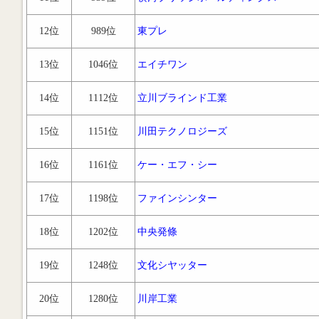
12位
989位
東プレ
13位
1046位
エイチワン
14位
1112位
立川ブラインド工業
15位
1151位
川田テクノロジーズ
16位
1161位
ケー・エフ・シー
17位
1198位
ファインシンター
18位
1202位
中央発條
19位
1248位
文化シヤッター
20位
1280位
川岸工業