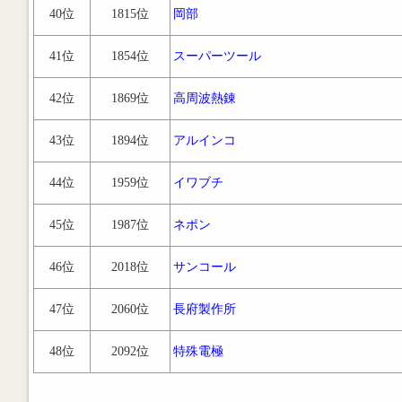
40位
1815位
岡部
41位
1854位
スーパーツール
42位
1869位
高周波熱錬
43位
1894位
アルインコ
44位
1959位
イワブチ
45位
1987位
ネポン
46位
2018位
サンコール
47位
2060位
長府製作所
48位
2092位
特殊電極