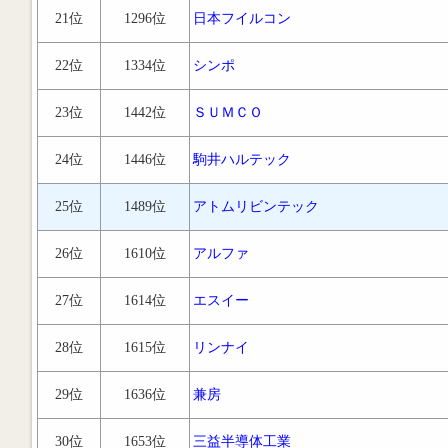
21位
1296位
日本フイルコン
22位
1334位
シンポ
23位
1442位
ＳＵＭＣＯ
24位
1446位
駒井ハルテック
25位
1489位
アトムリビンテック
26位
1610位
アルファ
27位
1614位
エスイー
28位
1615位
リンナイ
29位
1636位
兼房
30位
1653位
三益半導体工業