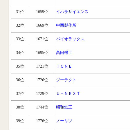
31位
1659位
イハラサイエンス
32位
1669位
中西製作所
33位
1671位
パイオラックス
34位
1695位
高田機工
35位
1721位
ＴＯＮＥ
36位
1726位
ジーテクト
37位
1729位
Ｕ－ＮＥＸＴ
38位
1744位
昭和鉄工
39位
1776位
ノーリツ