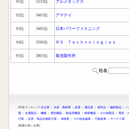
91位
3333位
アルメタックス
92位
3465位
アマテイ
93位
3485位
日本パワーファスニング
94位
3566位
ＲＳ Ｔｅｃｈｎｏｌｏｇｉｅｓ
95位
3805位
菊池製作所
社名
[年収ランキング]
全企業
|
水産・農林業
|
鉱業
|
建設業
|
食料品
|
繊維製品
|
パ
属
|
金属製品
|
機械
|
電気機器
|
輸送用機器
|
精密機器
|
その他製品
|
電気・
行業
|
証券、商品先物取引業
|
保険業
|
その他金融業
|
不動産業
|
サービス業
[検索の多い企業]