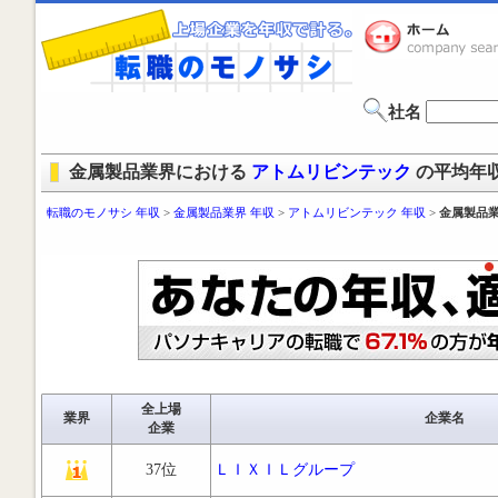
社名
金属製品業界における
アトムリビンテック
の平均年
転職のモノサシ 年収
>
金属製品業界 年収
>
アトムリビンテック 年収
>
金属製品業
全上場
業界
企業名
企業
37位
ＬＩＸＩＬグループ