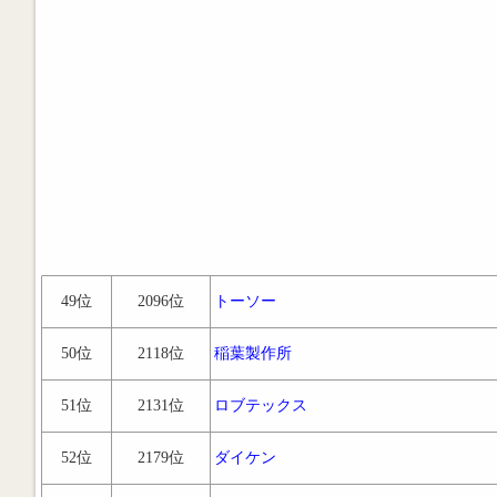
49位
2096位
トーソー
50位
2118位
稲葉製作所
51位
2131位
ロブテックス
52位
2179位
ダイケン