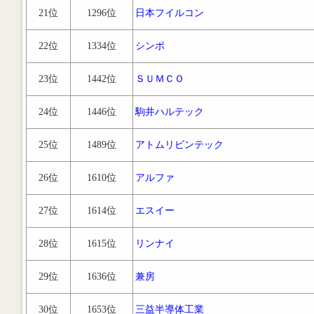
21位
1296位
日本フイルコン
22位
1334位
シンポ
23位
1442位
ＳＵＭＣＯ
24位
1446位
駒井ハルテック
25位
1489位
アトムリビンテック
26位
1610位
アルファ
27位
1614位
エスイー
28位
1615位
リンナイ
29位
1636位
兼房
30位
1653位
三益半導体工業