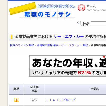
社名
金属製品業界における
ケー・エフ・シー
の平均年収
転職のモノサシ 年収
>
金属製品業界 年収
>
ケー・エフ・シー 年収
>
金属製品業界
全上場
業界
企業名
企業
37位
ＬＩＸＩＬグループ