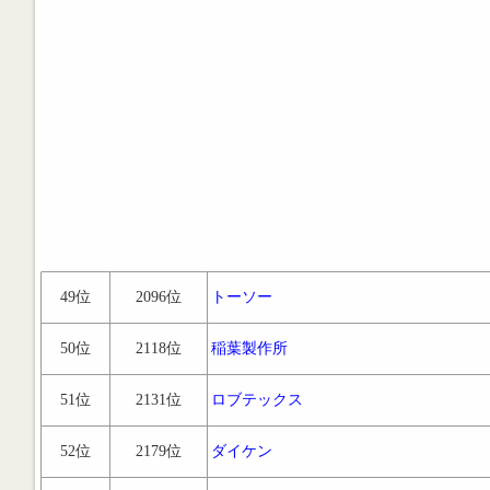
49位
2096位
トーソー
50位
2118位
稲葉製作所
51位
2131位
ロブテックス
52位
2179位
ダイケン