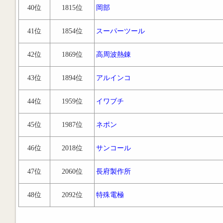
40位
1815位
岡部
41位
1854位
スーパーツール
42位
1869位
高周波熱錬
43位
1894位
アルインコ
44位
1959位
イワブチ
45位
1987位
ネポン
46位
2018位
サンコール
47位
2060位
長府製作所
48位
2092位
特殊電極