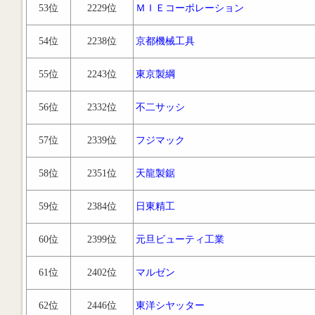
53位
2229位
ＭＩＥコーポレーション
54位
2238位
京都機械工具
55位
2243位
東京製綱
56位
2332位
不二サッシ
57位
2339位
フジマック
58位
2351位
天龍製鋸
59位
2384位
日東精工
60位
2399位
元旦ビューティ工業
61位
2402位
マルゼン
62位
2446位
東洋シヤッター