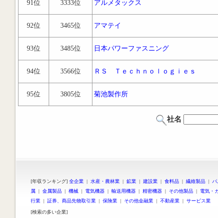
91位
3333位
アルメタックス
92位
3465位
アマテイ
93位
3485位
日本パワーファスニング
94位
3566位
ＲＳ Ｔｅｃｈｎｏｌｏｇｉｅｓ
95位
3805位
菊池製作所
社名
[年収ランキング]
全企業
|
水産・農林業
|
鉱業
|
建設業
|
食料品
|
繊維製品
|
パ
属
|
金属製品
|
機械
|
電気機器
|
輸送用機器
|
精密機器
|
その他製品
|
電気・
行業
|
証券、商品先物取引業
|
保険業
|
その他金融業
|
不動産業
|
サービス業
[検索の多い企業]