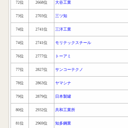
72位
2668位
大谷工業
73位
2703位
三ツ知
74位
2741位
三洋工業
74位
2741位
モリテックスチール
76位
2777位
トーアミ
77位
2827位
サンコーテクノ
78位
2863位
ヤマシナ
79位
2879位
日本製罐
80位
2932位
共和工業所
81位
2969位
知多鋼業