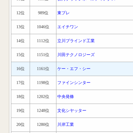
12位
989位
東プレ
13位
1046位
エイチワン
14位
1112位
立川ブラインド工業
15位
1151位
川田テクノロジーズ
16位
1161位
ケー・エフ・シー
17位
1198位
ファインシンター
18位
1202位
中央発條
19位
1248位
文化シヤッター
20位
1280位
川岸工業