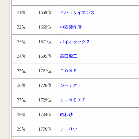
31位
1659位
イハラサイエンス
32位
1669位
中西製作所
33位
1671位
パイオラックス
34位
1695位
高田機工
35位
1721位
ＴＯＮＥ
36位
1726位
ジーテクト
37位
1729位
Ｕ－ＮＥＸＴ
38位
1744位
昭和鉄工
39位
1776位
ノーリツ