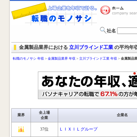
社名
金属製品業界における
立川ブラインド工業
の平均年
転職のモノサシ 年収
>
金属製品業界 年収
>
立川ブラインド工業 年収
>
金属製品業
全上場
業界
企業名
企業
37位
ＬＩＸＩＬグループ