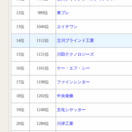
12位
989位
東プレ
13位
1046位
エイチワン
14位
1112位
立川ブラインド工業
15位
1151位
川田テクノロジーズ
16位
1161位
ケー・エフ・シー
17位
1198位
ファインシンター
18位
1202位
中央発條
19位
1248位
文化シヤッター
20位
1280位
川岸工業