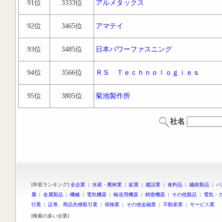
91位
3333位
アルメタックス
92位
3465位
アマテイ
93位
3485位
日本パワーファスニング
94位
3566位
ＲＳ Ｔｅｃｈｎｏｌｏｇｉｅｓ
95位
3805位
菊池製作所
社名
[年収ランキング]
全企業
|
水産・農林業
|
鉱業
|
建設業
|
食料品
|
繊維製品
|
パ
属
|
金属製品
|
機械
|
電気機器
|
輸送用機器
|
精密機器
|
その他製品
|
電気・
行業
|
証券、商品先物取引業
|
保険業
|
その他金融業
|
不動産業
|
サービス業
[検索の多い企業]