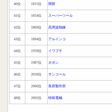
40位
1815位
岡部
41位
1854位
スーパーツール
42位
1869位
高周波熱錬
43位
1894位
アルインコ
44位
1959位
イワブチ
45位
1987位
ネポン
46位
2018位
サンコール
47位
2060位
長府製作所
48位
2092位
特殊電極