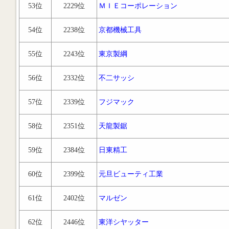
53位
2229位
ＭＩＥコーポレーション
54位
2238位
京都機械工具
55位
2243位
東京製綱
56位
2332位
不二サッシ
57位
2339位
フジマック
58位
2351位
天龍製鋸
59位
2384位
日東精工
60位
2399位
元旦ビューティ工業
61位
2402位
マルゼン
62位
2446位
東洋シヤッター