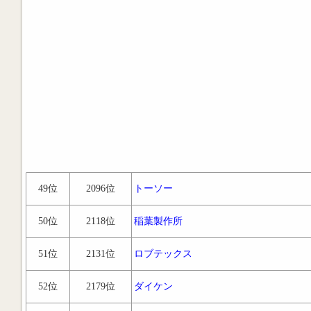
49位
2096位
トーソー
50位
2118位
稲葉製作所
51位
2131位
ロブテックス
52位
2179位
ダイケン