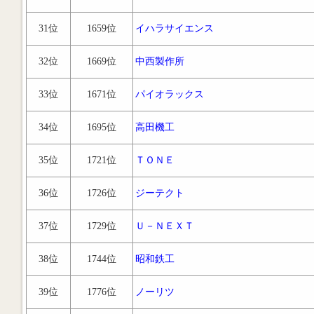
31位
1659位
イハラサイエンス
32位
1669位
中西製作所
33位
1671位
パイオラックス
34位
1695位
高田機工
35位
1721位
ＴＯＮＥ
36位
1726位
ジーテクト
37位
1729位
Ｕ－ＮＥＸＴ
38位
1744位
昭和鉄工
39位
1776位
ノーリツ