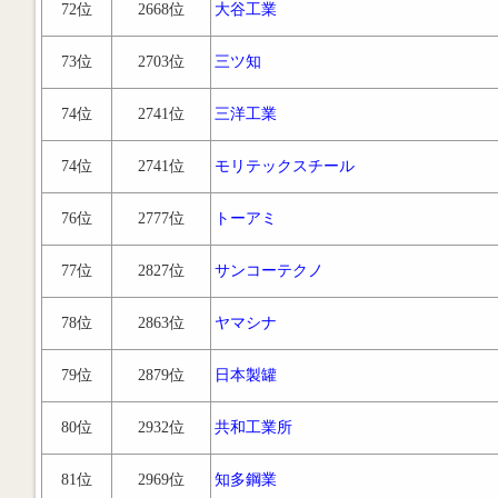
72位
2668位
大谷工業
73位
2703位
三ツ知
74位
2741位
三洋工業
74位
2741位
モリテックスチール
76位
2777位
トーアミ
77位
2827位
サンコーテクノ
78位
2863位
ヤマシナ
79位
2879位
日本製罐
80位
2932位
共和工業所
81位
2969位
知多鋼業