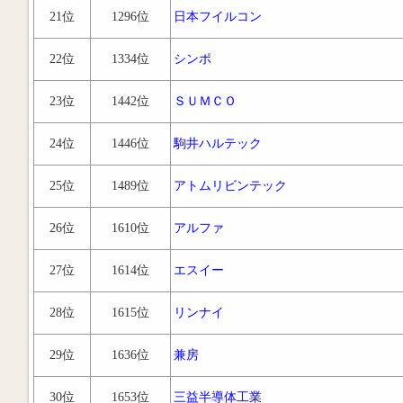
21位
1296位
日本フイルコン
22位
1334位
シンポ
23位
1442位
ＳＵＭＣＯ
24位
1446位
駒井ハルテック
25位
1489位
アトムリビンテック
26位
1610位
アルファ
27位
1614位
エスイー
28位
1615位
リンナイ
29位
1636位
兼房
30位
1653位
三益半導体工業