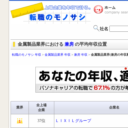
社名
金属製品業界における
兼房
の平均年収位置
転職のモノサシ 年収
>
金属製品業界 年収
>
兼房 年収
>
金属製品業界(兼房の年収
全上場
業界
企業名
企業
37位
ＬＩＸＩＬグループ