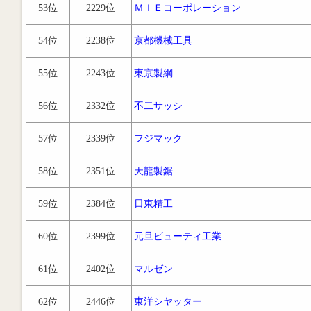
53位
2229位
ＭＩＥコーポレーション
54位
2238位
京都機械工具
55位
2243位
東京製綱
56位
2332位
不二サッシ
57位
2339位
フジマック
58位
2351位
天龍製鋸
59位
2384位
日東精工
60位
2399位
元旦ビューティ工業
61位
2402位
マルゼン
62位
2446位
東洋シヤッター