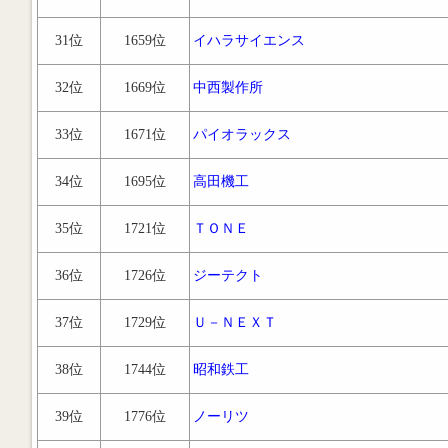
31位
1659位
イハラサイエンス
32位
1669位
中西製作所
33位
1671位
パイオラックス
34位
1695位
高田機工
35位
1721位
ＴＯＮＥ
36位
1726位
ジーテクト
37位
1729位
Ｕ－ＮＥＸＴ
38位
1744位
昭和鉄工
39位
1776位
ノーリツ