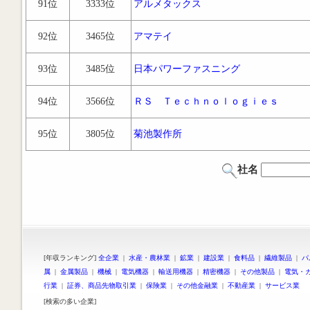
91位
3333位
アルメタックス
92位
3465位
アマテイ
93位
3485位
日本パワーファスニング
94位
3566位
ＲＳ Ｔｅｃｈｎｏｌｏｇｉｅｓ
95位
3805位
菊池製作所
社名
[年収ランキング]
全企業
|
水産・農林業
|
鉱業
|
建設業
|
食料品
|
繊維製品
|
パ
属
|
金属製品
|
機械
|
電気機器
|
輸送用機器
|
精密機器
|
その他製品
|
電気・
行業
|
証券、商品先物取引業
|
保険業
|
その他金融業
|
不動産業
|
サービス業
[検索の多い企業]