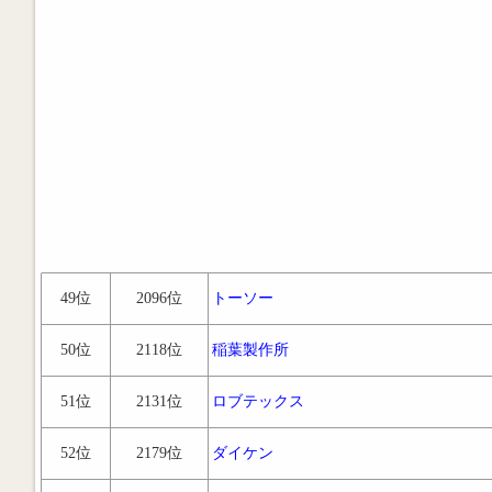
49位
2096位
トーソー
50位
2118位
稲葉製作所
51位
2131位
ロブテックス
52位
2179位
ダイケン