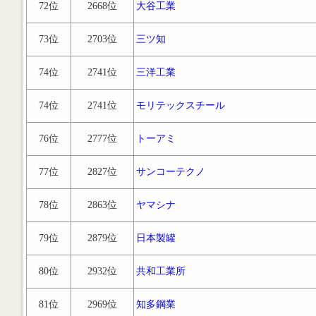
72位
2668位
大谷工業
73位
2703位
三ツ知
74位
2741位
三洋工業
74位
2741位
モリテックスチール
76位
2777位
トーアミ
77位
2827位
サンコーテクノ
78位
2863位
ヤマシナ
79位
2879位
日本製罐
80位
2932位
共和工業所
81位
2969位
知多鋼業