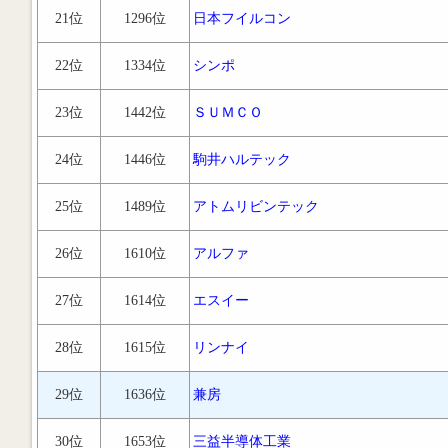
21位
1296位
日本フイルコン
22位
1334位
シンポ
23位
1442位
ＳＵＭＣＯ
24位
1446位
駒井ハルテック
25位
1489位
アトムリビンテック
26位
1610位
アルファ
27位
1614位
エスイー
28位
1615位
リンナイ
29位
1636位
兼房
30位
1653位
三益半導体工業