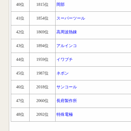
40位
1815位
岡部
41位
1854位
スーパーツール
42位
1869位
高周波熱錬
43位
1894位
アルインコ
44位
1959位
イワブチ
45位
1987位
ネポン
46位
2018位
サンコール
47位
2060位
長府製作所
48位
2092位
特殊電極