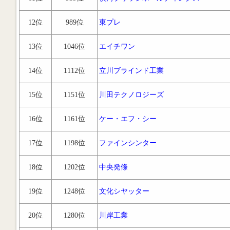
12位
989位
東プレ
13位
1046位
エイチワン
14位
1112位
立川ブラインド工業
15位
1151位
川田テクノロジーズ
16位
1161位
ケー・エフ・シー
17位
1198位
ファインシンター
18位
1202位
中央発條
19位
1248位
文化シヤッター
20位
1280位
川岸工業