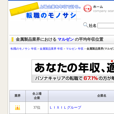
社名
金属製品業界における
マルゼン
の平均年収位置
転職のモノサシ 年収
>
金属製品業界 年収
>
マルゼン 年収
>
金属製品業界(マルゼ
全上場
業界
企業名
企業
37位
ＬＩＸＩＬグループ