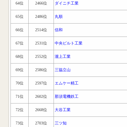
64位
2466位
ダイニチ工業
65位
2486位
丸順
66位
2514位
信和
67位
2531位
中央ビルト工業
68位
2552位
瀧上工業
69位
2586位
三協立山
70位
2597位
エムケー精工
71位
2602位
那須電機鉄工
72位
2668位
大谷工業
73位
2703位
三ツ知