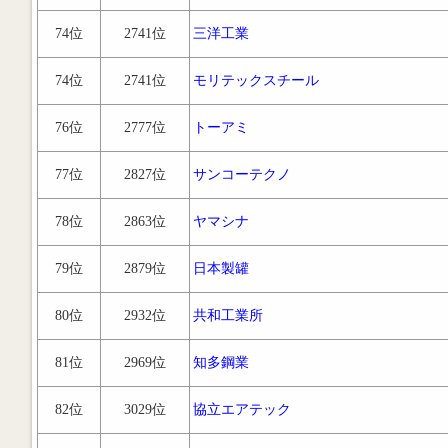
74位
2741位
三洋工業
74位
2741位
モリテックスチール
76位
2777位
トーアミ
77位
2827位
サンコーテクノ
78位
2863位
ヤマシナ
79位
2879位
日本製罐
80位
2932位
共和工業所
81位
2969位
知多鋼業
82位
3029位
協立エアテック