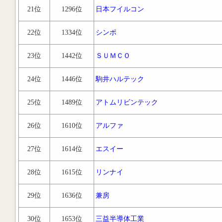
21位
1296位
日本フイルコン
22位
1334位
シンポ
23位
1442位
ＳＵＭＣＯ
24位
1446位
駒井ハルテック
25位
1489位
アトムリビンテック
26位
1610位
アルファ
27位
1614位
エスイー
28位
1615位
リンナイ
29位
1636位
兼房
30位
1653位
三益半導体工業