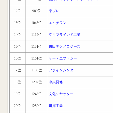
12位
989位
東プレ
13位
1046位
エイチワン
14位
1112位
立川ブラインド工業
15位
1151位
川田テクノロジーズ
16位
1161位
ケー・エフ・シー
17位
1198位
ファインシンター
18位
1202位
中央発條
19位
1248位
文化シヤッター
20位
1280位
川岸工業