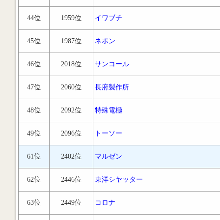
44位
1959位
イワブチ
45位
1987位
ネポン
46位
2018位
サンコール
47位
2060位
長府製作所
48位
2092位
特殊電極
49位
2096位
トーソー
61位
2402位
マルゼン
62位
2446位
東洋シヤッター
63位
2449位
コロナ