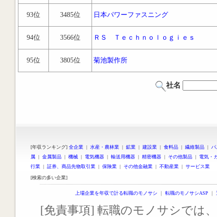
93位
3485位
日本パワーファスニング
94位
3566位
ＲＳ Ｔｅｃｈｎｏｌｏｇｉｅｓ
95位
3805位
菊池製作所
社名
[年収ランキング]
全企業
|
水産・農林業
|
鉱業
|
建設業
|
食料品
|
繊維製品
|
パ
属
|
金属製品
|
機械
|
電気機器
|
輸送用機器
|
精密機器
|
その他製品
|
電気・
行業
|
証券、商品先物取引業
|
保険業
|
その他金融業
|
不動産業
|
サービス業
[検索の多い企業]
上場企業を年収で計る転職のモノサシ
｜
転職のモノサシASP
｜
[免責事項] 転職のモノサシでは、