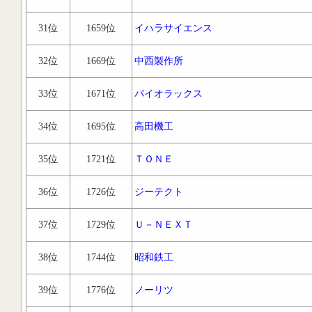
31位
1659位
イハラサイエンス
32位
1669位
中西製作所
33位
1671位
パイオラックス
34位
1695位
高田機工
35位
1721位
ＴＯＮＥ
36位
1726位
ジーテクト
37位
1729位
Ｕ－ＮＥＸＴ
38位
1744位
昭和鉄工
39位
1776位
ノーリツ