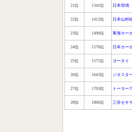
21位
1341位
日本坩堝
22位
1412位
日本山村
23位
1490位
東海カー
24位
1570位
日本カー
25位
1575位
ヨータイ
26位
1643位
ジオスタ
27位
1703位
トーヨー
28位
1806位
三谷セキ