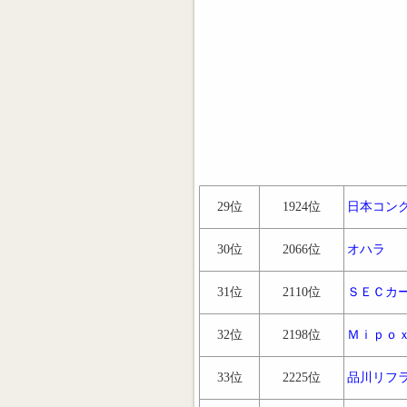
29位
1924位
日本コン
30位
2066位
オハラ
31位
2110位
ＳＥＣカ
32位
2198位
Ｍｉｐｏ
33位
2225位
品川リフ