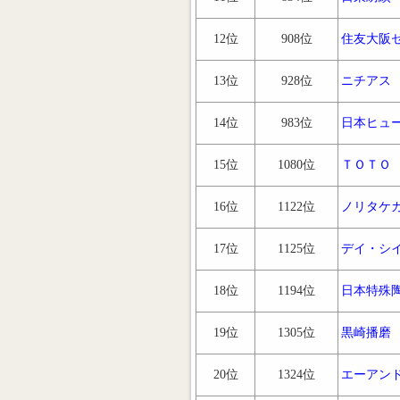
12位
908位
住友大阪
13位
928位
ニチアス
14位
983位
日本ヒュ
15位
1080位
ＴＯＴＯ
16位
1122位
ノリタケ
17位
1125位
デイ・シ
18位
1194位
日本特殊
19位
1305位
黒崎播磨
20位
1324位
エーアン