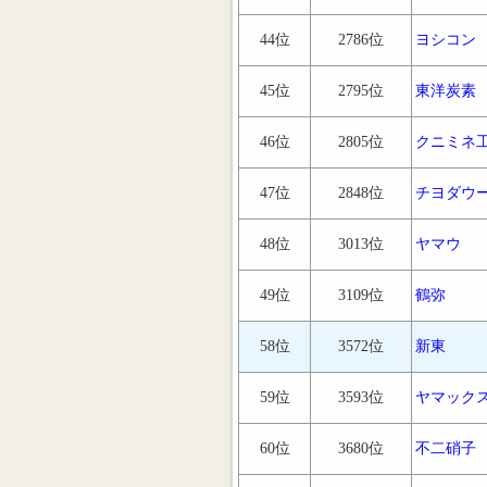
44位
2786位
ヨシコン
45位
2795位
東洋炭素
46位
2805位
クニミネ
47位
2848位
チヨダウ
48位
3013位
ヤマウ
49位
3109位
鶴弥
58位
3572位
新東
59位
3593位
ヤマック
60位
3680位
不二硝子