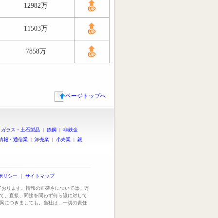
12982万
11503万
7858万
ページトップへ
|
ガラス・土石製品
|
鉄鋼
|
非鉄金
情報・通信業
|
卸売業
|
小売業
|
銀
ポリシー
｜
サイトマップ
っております。情報の正確さについては、万
て、直接、間接を問わず何ら誰に対して
異につきましても、当社は、一切の責任