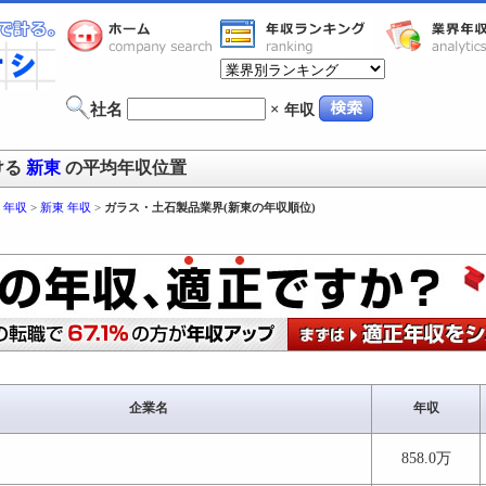
社名
×
年収
ける
新東
の平均年収位置
 年収
>
新東 年収
>
ガラス・土石製品業界(新東の年収順位)
企業名
年収
858.0万