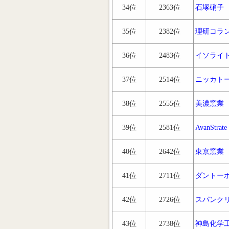
34位
2363位
石塚硝子
35位
2382位
理研コラ
36位
2483位
イソライ
37位
2514位
ニッカト
38位
2555位
美濃窯業
39位
2581位
AvanStrate
40位
2642位
東京窯業
41位
2711位
ダントー
42位
2726位
スパンク
43位
2738位
神島化学