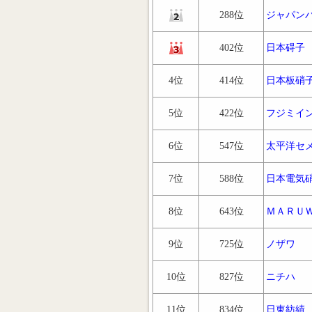
288位
ジャパン
402位
日本碍子
4位
414位
日本板硝
5位
422位
フジミイ
6位
547位
太平洋セ
7位
588位
日本電気
8位
643位
ＭＡＲＵ
9位
725位
ノザワ
10位
827位
ニチハ
11位
834位
日東紡績