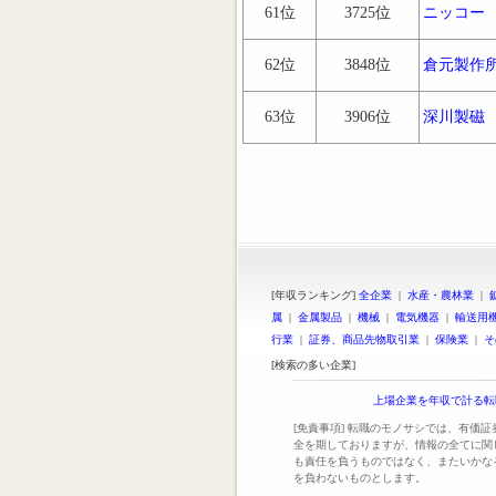
61位
3725位
ニッコー
62位
3848位
倉元製作
63位
3906位
深川製磁
[年収ランキング]
全企業
|
水産・農林業
|
属
|
金属製品
|
機械
|
電気機器
|
輸送用
行業
|
証券、商品先物取引業
|
保険業
|
そ
[検索の多い企業]
上場企業を年収で計る転
[免責事項] 転職のモノサシでは、有価
全を期しておりますが、情報の全てに関
も責任を負うものではなく、またいかな
を負わないものとします。