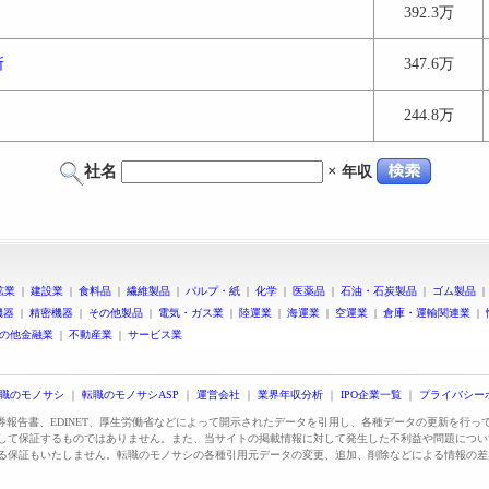
392.3万
所
347.6万
244.8万
社名
×
年収
鉱業
|
建設業
|
食料品
|
繊維製品
|
パルプ・紙
|
化学
|
医薬品
|
石油・石炭製品
|
ゴム製品
機器
|
精密機器
|
その他製品
|
電気・ガス業
|
陸運業
|
海運業
|
空運業
|
倉庫・運輸関連業
|
の他金融業
|
不動産業
|
サービス業
職のモノサシ
｜
転職のモノサシASP
｜
運営会社
｜
業界年収分析
｜
IPO企業一覧
｜
プライバシー
証券報告書、EDINET、厚生労働省などによって開示されたデータを引用し、各種データの更新を行
して保証するものではありません。また、当サイトの掲載情報に対して発生した不利益や問題につい
る保証もいたしません。転職のモノサシの各種引用元データの変更、追加、削除などによる情報の差