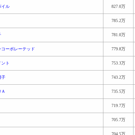
パイル
827.0万
785.2万
子
781.0万
ンコーポレーテッド
779.8万
メント
753.3万
硝子
743.2万
ＷＡ
735.5万
719.7万
705.7万
704.5万