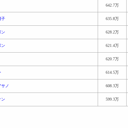
642.7万
硝子
635.8万
ボン
628.2万
ボン
621.4万
620.7万
ー
614.5万
アサノ
608.3万
サン
599.3万