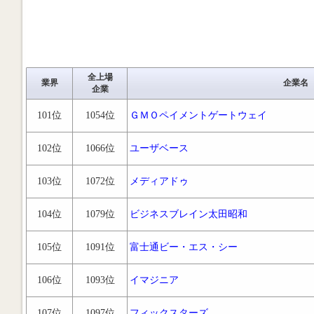
全上場
業界
企業名
企業
101位
1054位
ＧＭＯペイメントゲートウェイ
102位
1066位
ユーザベース
103位
1072位
メディアドゥ
104位
1079位
ビジネスブレイン太田昭和
105位
1091位
富士通ビー・エス・シー
106位
1093位
イマジニア
107位
1097位
フィックスターズ