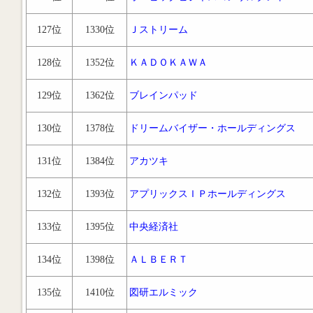
127位
1330位
Ｊストリーム
128位
1352位
ＫＡＤＯＫＡＷＡ
129位
1362位
ブレインパッド
130位
1378位
ドリームバイザー・ホールディングス
131位
1384位
アカツキ
132位
1393位
アプリックスＩＰホールディングス
133位
1395位
中央経済社
134位
1398位
ＡＬＢＥＲＴ
135位
1410位
図研エルミック