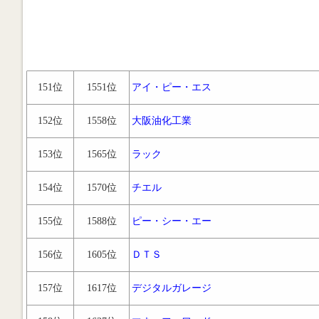
151位
1551位
アイ・ピー・エス
152位
1558位
大阪油化工業
153位
1565位
ラック
154位
1570位
チエル
155位
1588位
ピー・シー・エー
156位
1605位
ＤＴＳ
157位
1617位
デジタルガレージ