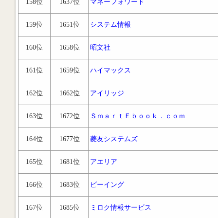
158位
1637位
マネーフォワード
159位
1651位
システム情報
160位
1658位
昭文社
161位
1659位
ハイマックス
162位
1662位
アイリッジ
163位
1672位
ＳｍａｒｔＥｂｏｏｋ．ｃｏｍ
164位
1677位
菱友システムズ
165位
1681位
アエリア
166位
1683位
ビーイング
167位
1685位
ミロク情報サービス