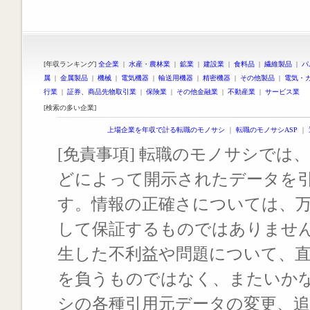
[年収ランキング]
全企業
|
水産・農林業
|
鉱業
|
建設業
|
食料品
|
繊維製品
|
パ
属
|
金属製品
|
機械
|
電気機器
|
輸送用機器
|
精密機器
|
その他製品
|
電気・
行業
|
証券、商品先物取引業
|
保険業
|
その他金融業
|
不動産業
|
サービス業
[検索の多い企業]
上場企業を年収で計る転職のモノサシ
｜
転職のモノサシASP
｜
[免責事項] 転職のモノサシでは、
どによって開示されたデータを
す。情報の正確さについては、
して保証するものではありませ
生した不利益や問題について、
を負うものではなく、またいか
シの各種引用元データの変更、