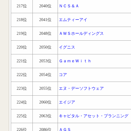
217位
2040位
ＮＣＳ＆Ａ
218位
2041位
エムティーアイ
219位
2048位
ＡＷＳホールディングス
220位
2050位
イグニス
221位
2053位
ＧａｍｅＷｉｔｈ
222位
2054位
コア
223位
2055位
エヌ・デーソフトウェア
224位
2060位
エイジア
225位
2063位
キャピタル・アセット・プランニング
226位
2086位
ＡＧＳ