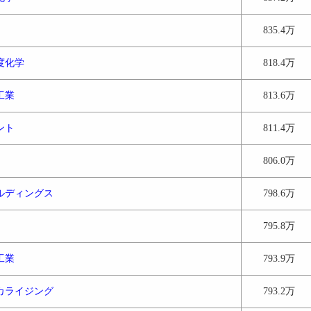
835.4万
度化学
818.4万
工業
813.6万
ント
811.4万
806.0万
ルディングス
798.6万
795.8万
工業
793.9万
カライジング
793.2万