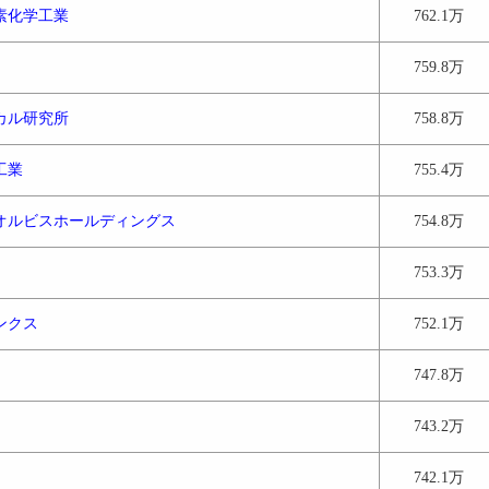
素化学工業
762.1万
759.8万
カル研究所
758.8万
工業
755.4万
オルビスホールディングス
754.8万
753.3万
ンクス
752.1万
747.8万
743.2万
742.1万