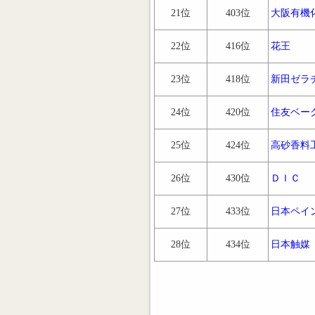
21位
403位
大阪有機
22位
416位
花王
23位
418位
新田ゼラ
24位
420位
住友ベー
25位
424位
高砂香料
26位
430位
ＤＩＣ
27位
433位
日本ペイ
28位
434位
日本触媒