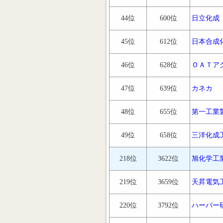
44位
600位
日立化成
45位
612位
日本合成
46位
628位
ＯＡＴア
47位
639位
カネカ
48位
655位
第一工業
49位
658位
三洋化成
218位
3622位
旭化学工
219位
3659位
天昇電気
220位
3792位
ハーバー