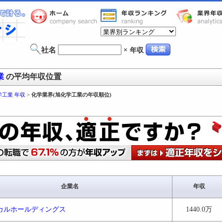
社名
×
年収
業
の平均年収位置
学工業 年収
>
化学業界(旭化学工業の年収順位)
企業名
年収
カルホールディングス
1440.0万