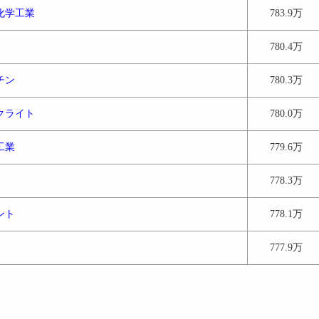
化学工業
783.9万
780.4万
チン
780.3万
クライト
780.0万
工業
779.6万
778.3万
ント
778.1万
777.9万