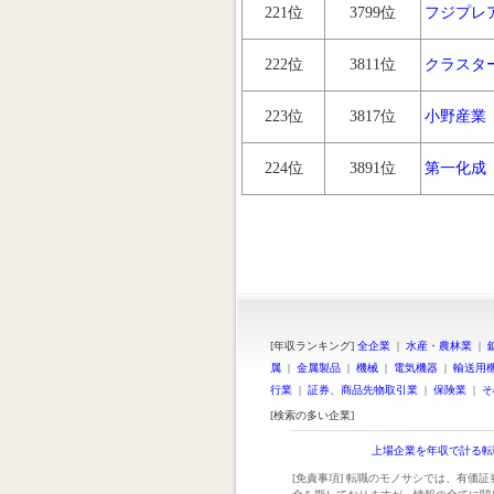
221位
3799位
フジプレ
222位
3811位
クラスタ
223位
3817位
小野産業
224位
3891位
第一化成
[年収ランキング]
全企業
|
水産・農林業
|
属
|
金属製品
|
機械
|
電気機器
|
輸送用
行業
|
証券、商品先物取引業
|
保険業
|
そ
[検索の多い企業]
上場企業を年収で計る転
[免責事項] 転職のモノサシでは、有価