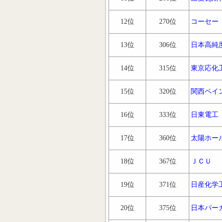
12位
270位
コーセー
13位
306位
日本高純
14位
315位
東京応化
15位
320位
関西ペイ
16位
333位
日東電工
17位
360位
太陽ホー
18位
367位
ＪＣＵ
19位
371位
日産化学
20位
375位
日本パー