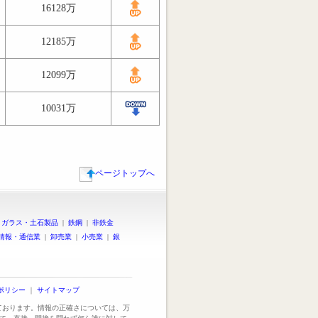
16128万
12185万
12099万
10031万
ページトップへ
|
ガラス・土石製品
|
鉄鋼
|
非鉄金
情報・通信業
|
卸売業
|
小売業
|
銀
ポリシー
｜
サイトマップ
っております。情報の正確さについては、万