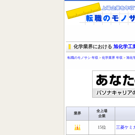
化学業界における
旭化学工
転職のモノサシ 年収
>
化学業界 年収
>
旭化
全上場
業界
企業
15位
三菱ケミ