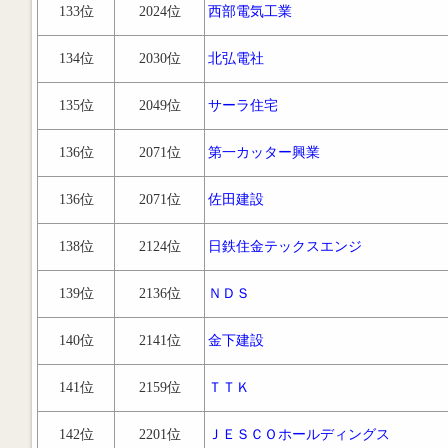
133位
2024位
西部電気工業
134位
2030位
北弘電社
135位
2049位
サーラ住宅
136位
2071位
第一カッター興業
136位
2071位
佐田建設
138位
2124位
日鉄住金テックスエンジ
139位
2136位
ＮＤＳ
140位
2141位
金下建設
141位
2159位
ＴＴＫ
142位
2201位
ＪＥＳＣＯホールディングス