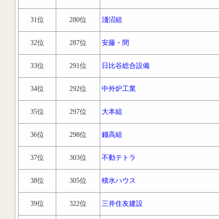
31位
280位
淺沼組
32位
287位
安藤・間
33位
291位
日比谷総合設備
34位
292位
中外炉工業
35位
297位
大本組
36位
298位
錢高組
37位
303位
不動テトラ
38位
305位
積水ハウス
39位
322位
三井住友建設