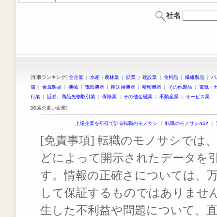
社名
[年収ランキング]
全企業
|
水産・農林業
|
鉱業
|
建設業
|
食料品
|
繊維製品
|
パ
属
|
金属製品
|
機械
|
電気機器
|
輸送用機器
|
精密機器
|
その他製品
|
電気・
行業
|
証券、商品先物取引業
|
保険業
|
その他金融業
|
不動産業
|
サービス業
[検索の多い企業]
上場企業を年収で計る転職のモノサシ
｜
転職のモノサシASP
｜
[免責事項] 転職のモノサシでは、
どによって開示されたデータを
す。情報の正確さについては、
して保証するものではありませ
生した不利益や問題について、