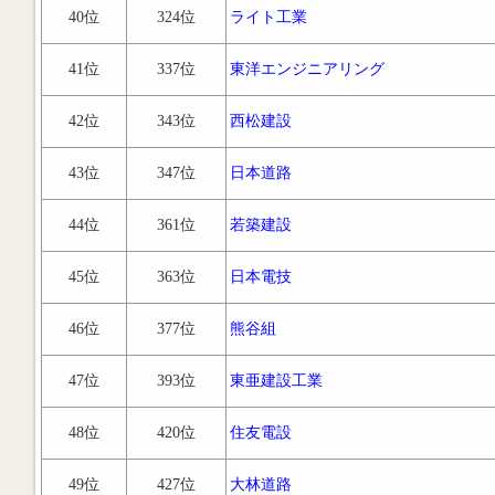
40位
324位
ライト工業
41位
337位
東洋エンジニアリング
42位
343位
西松建設
43位
347位
日本道路
44位
361位
若築建設
45位
363位
日本電技
46位
377位
熊谷組
47位
393位
東亜建設工業
48位
420位
住友電設
49位
427位
大林道路