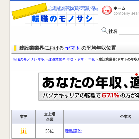
社名
建設業業界における
ヤマト
の平均年収位置
転職のモノサシ 年収
>
建設業業界 年収
>
ヤマト 年収
>
建設業業界(ヤマトの年収
全上場
業界
企業名
企業
55位
鹿島建設