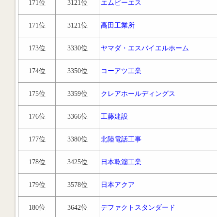
171位
3121位
エムビーエス
171位
3121位
高田工業所
173位
3330位
ヤマダ・エスバイエルホーム
174位
3350位
コーアツ工業
175位
3359位
クレアホールディングス
176位
3366位
工藤建設
177位
3380位
北陸電話工事
178位
3425位
日本乾溜工業
179位
3578位
日本アクア
180位
3642位
デファクトスタンダード