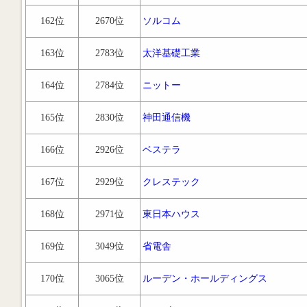
162位
2670位
ソルコム
163位
2783位
太洋基礎工業
164位
2784位
ニットー
165位
2830位
神田通信機
166位
2926位
ベステラ
167位
2929位
クレステック
168位
2971位
東日本ハウス
169位
3049位
省電舎
170位
3065位
ルーデン・ホールディングス