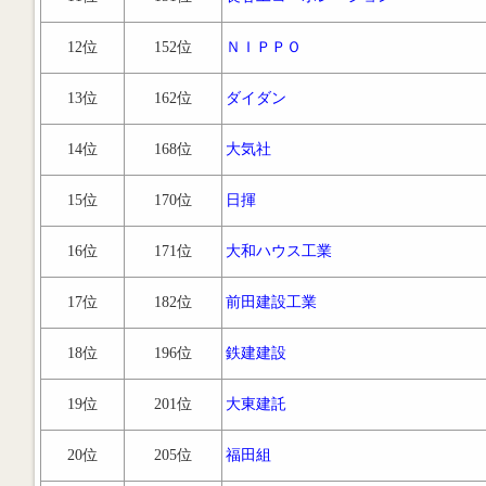
12位
152位
ＮＩＰＰＯ
13位
162位
ダイダン
14位
168位
大気社
15位
170位
日揮
16位
171位
大和ハウス工業
17位
182位
前田建設工業
18位
196位
鉄建建設
19位
201位
大東建託
20位
205位
福田組