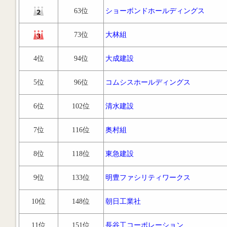
63位
ショーボンドホールディングス
73位
大林組
4位
94位
大成建設
5位
96位
コムシスホールディングス
6位
102位
清水建設
7位
116位
奥村組
8位
118位
東急建設
9位
133位
明豊ファシリティワークス
10位
148位
朝日工業社
11位
151位
長谷工コーポレーション