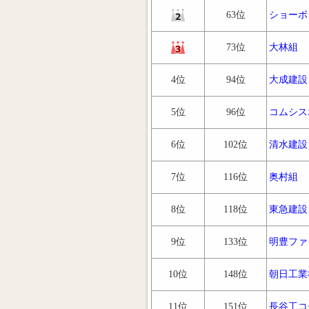
63位
ショーボ
73位
大林組
4位
94位
大成建設
5位
96位
コムシス
6位
102位
清水建設
7位
116位
奥村組
8位
118位
東急建設
9位
133位
明豊ファ
10位
148位
朝日工業
11位
151位
長谷工コ