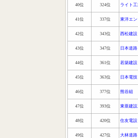
40位
324位
ライト工
41位
337位
東洋エン
42位
343位
西松建設
43位
347位
日本道路
44位
361位
若築建設
45位
363位
日本電技
46位
377位
熊谷組
47位
393位
東亜建設
48位
420位
住友電設
49位
427位
大林道路