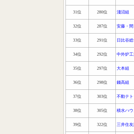
31位
280位
淺沼組
32位
287位
安藤・間
33位
291位
日比谷総
34位
292位
中外炉工
35位
297位
大本組
36位
298位
錢高組
37位
303位
不動テト
38位
305位
積水ハウ
39位
322位
三井住友