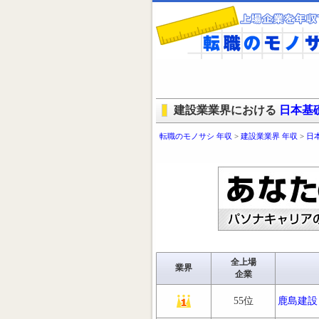
建設業業界における
日本基
転職のモノサシ 年収
>
建設業業界 年収
>
日
全上場
業界
企業
55位
鹿島建設