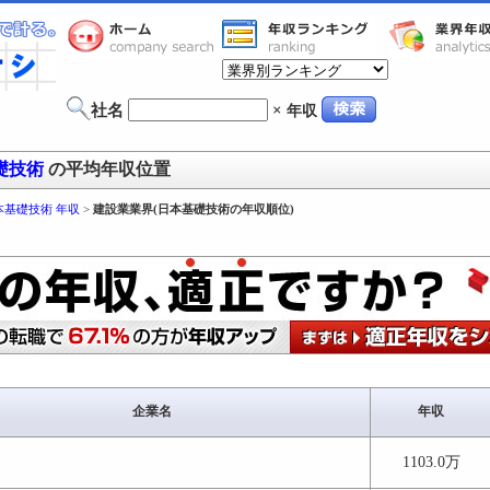
社名
×
年収
礎技術
の平均年収位置
本基礎技術 年収
>
建設業業界(日本基礎技術の年収順位)
企業名
年収
1103.0万