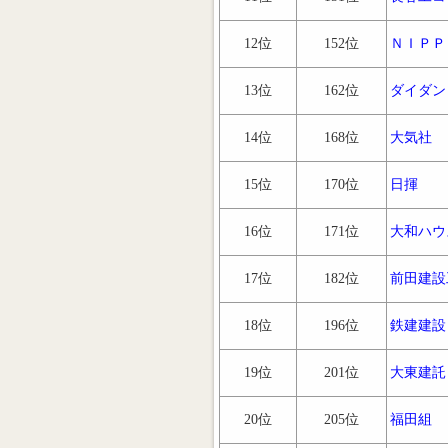
12位
152位
ＮＩＰＰ
13位
162位
ダイダン
14位
168位
大気社
15位
170位
日揮
16位
171位
大和ハウ
17位
182位
前田建設
18位
196位
鉄建建設
19位
201位
大東建託
20位
205位
福田組