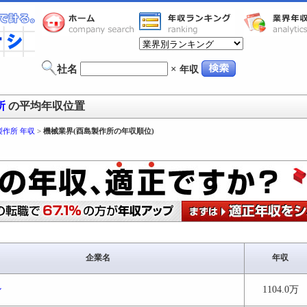
社名
×
年収
所
の平均年収位置
製作所 年収
>
機械業界(酉島製作所の年収順位)
企業名
年収
ン
1104.0万