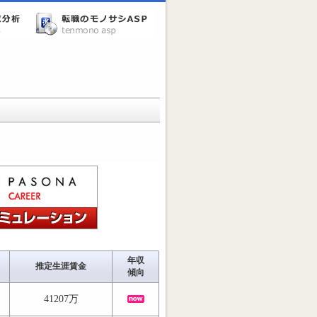
年収
推定生涯賃金
傾向
41207万