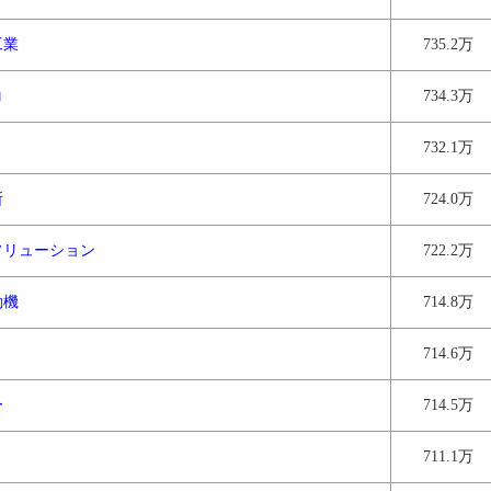
工業
735.2万
コ
734.3万
732.1万
所
724.0万
ソリューション
722.2万
動機
714.8万
714.6万
ー
714.5万
711.1万