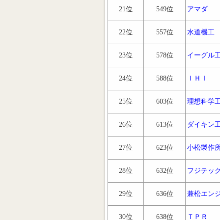
21位
549位
アマダ
22位
557位
水道機工
23位
578位
イーグル
24位
588位
ＩＨＩ
25位
603位
理想科学
26位
613位
ダイキン
27位
623位
小松製作
28位
632位
フジテッ
29位
636位
兼松エン
30位
638位
ＴＰＲ