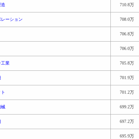
製造
710.8万
ポレーション
708.0万
706.8万
706.0万
ー工業
705.8万
機
701.9万
クト
701.2万
機械
699.2万
機
697.2万
695.9万