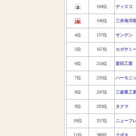
104位
ディスコ
106位
三井海洋
4位
157位
サンデン
5位
167位
セガサミ
6位
214位
栗田工業
7位
235位
ハーモニ
8位
247位
三菱重工
9位
293位
タクマ
10位
357位
ニューフ
11位
380位
クボタ