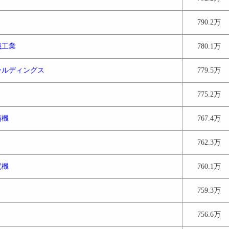
790.2万
械工業
780.1万
ールディングス
779.5万
775.2万
精機
767.4万
762.3万
電機
760.1万
759.3万
756.6万