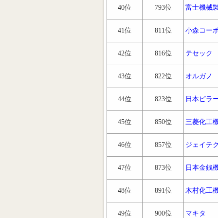
40位
793位
富士機械
41位
811位
小森コー
42位
816位
テセック
43位
822位
オルガノ
44位
823位
日本ピラ
45位
850位
三菱化工
46位
857位
ジェイテ
47位
873位
日本金銭
48位
891位
木村化工
49位
900位
マキタ