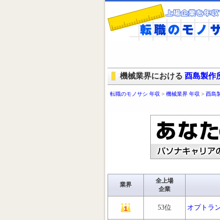
機械業界における
酉島製作
転職のモノサシ 年収
>
機械業界 年収
>
酉島
全上場
業界
企業
53位
オプトラ