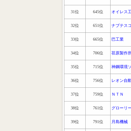
31位
645位
オイレス
32位
651位
ナブテス
33位
665位
巴工業
34位
706位
荏原製作
35位
715位
神鋼環境
36位
756位
レオン自
37位
759位
ＮＴＮ
38位
761位
グローリ
39位
791位
月島機械