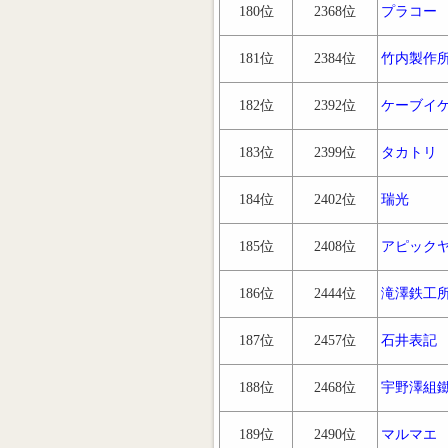
180位
2368位
プラコー
181位
2384位
竹内製作
182位
2392位
ケーブイ
183位
2399位
タカトリ
184位
2402位
瑞光
185位
2408位
アピック
186位
2444位
滝澤鉄工
187位
2457位
石井表記
188位
2468位
宇野澤組
189位
2490位
マルマエ