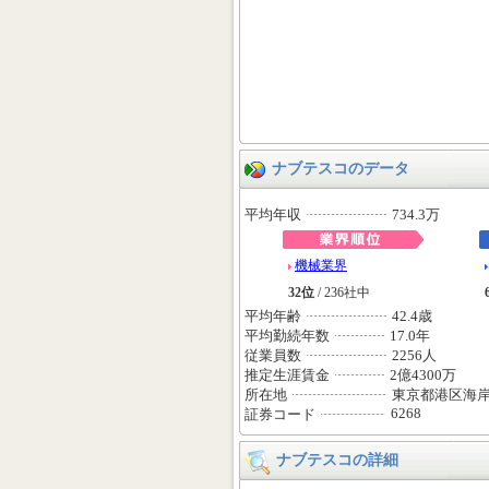
ナブテスコのデータ
平均年収
734.3万
機械業界
32位
/ 236社中
平均年齢
42.4歳
平均勤続年数
17.0年
従業員数
2256人
推定生涯賃金
2億4300万
所在地
東京都港区海
6268
証券コード
ナブテスコの詳細