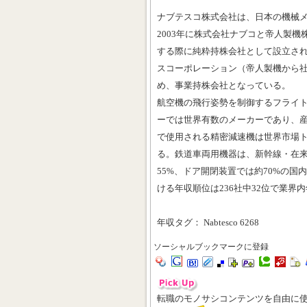
ナブテスコ株式会社は、日本の機械
2003年に株式会社ナブコと帝人製
する際に純粋持株会社として設立され
スコーポレーション（帝人製機から社
め、事業持株会社となっている。
航空機の飛行姿勢を制御するフライ
ーでは世界有数のメーカーであり、
で使用される精密減速機は世界市場ト
る。鉄道車両用機器は、新幹線・在
55%、ドア開閉装置では約70%の
ける年収順位は236社中32位で業界
年収タグ： Nabtesco 6268
ソーシャルブックマークに登録
転職のモノサシコンテンツを自由に