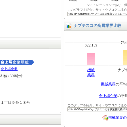
シミュレーションであり、
このグラフを紹介。サイトやブログに埋め
ナブテスコの所属業界比較
734
622.1万
全上場企業
機械
ナブ
業界
651位
/ 3908社中
機械業界
の平
全上場企業
の平
岸１丁目９番１８号
このグラフを紹介。サイトやブログに埋め
機械業界の