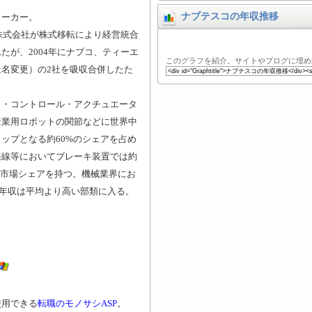
ナブテスコの年収推移
メーカー。
機株式会社が株式移転により経営統合
たが、2004年にナブコ、ティーエ
このグラフを紹介。サイトやブログに埋め
名変更）の2社を吸収合併したた
ト・コントロール・アクチュエータ
産業用ロボットの関節などに世界中
ップとなる約60%のシェアを占め
来線等においてブレーキ装置では約
国内市場シェアを持つ。機械業界にお
内年収は平均より高い部類に入る。
使用できる
転職のモノサシASP
。