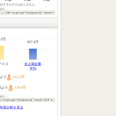
保証するものではありません。
込む：
.3万
607.4万
テスコ
全上場企業
平均
均より
112.2万
均より
126.9万
込む：
年収分析を見る