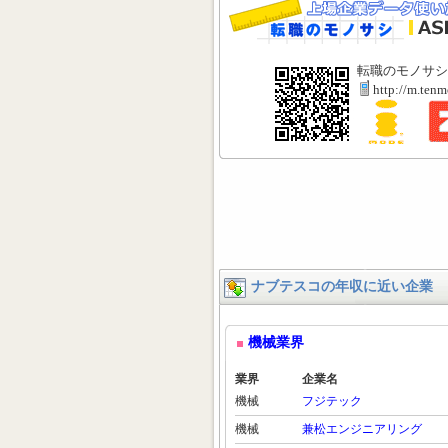
転職のモノサシ
http://m.ten
ナブテスコの年収に近い企業
機械業界
業界
企業名
機械
フジテック
機械
兼松エンジニアリング