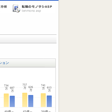
ション
757
741
734
626
613
607
万
万
万
万
万
万
40歳～
45歳～
50歳～