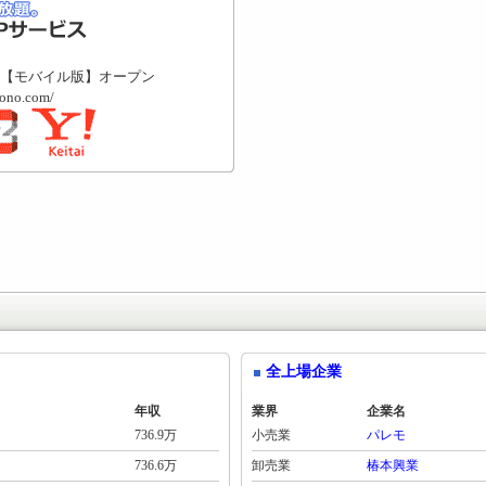
【モバイル版】オープン
mono.com/
全上場企業
年収
業界
企業名
736.9万
小売業
パレモ
736.6万
卸売業
椿本興業