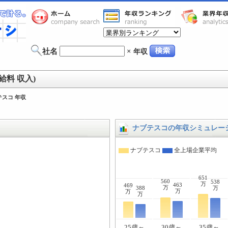
社名
×
年収
給料 収入)
テスコ 年収
ナブテスコの年収シミュレー
ナブテスコ
全上場企業平均
651
560
538
万
463
469
万
388
万
万
万
万
25歳～
30歳～
35歳～