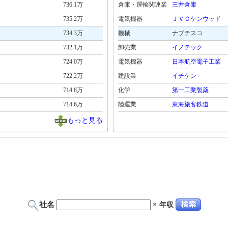
736.1万
倉庫・運輸関連業
三井倉庫
735.2万
電気機器
ＪＶＣケンウッド
734.3万
機械
ナブテスコ
732.1万
卸売業
イノテック
724.0万
電気機器
日本航空電子工業
722.2万
建設業
イチケン
714.8万
化学
第一工業製薬
714.6万
陸運業
東海旅客鉄道
もっと見る
社名
×
年収