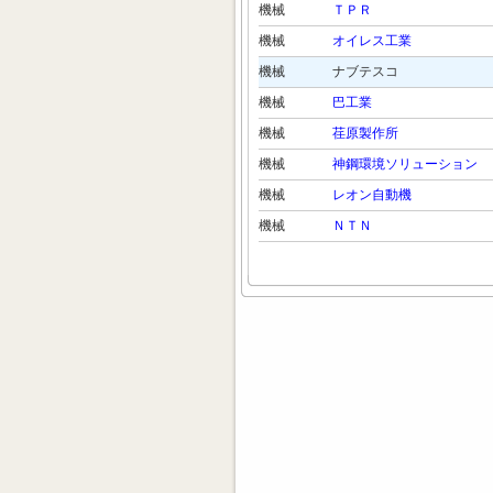
機械
ＴＰＲ
機械
オイレス工業
機械
ナブテスコ
機械
巴工業
機械
荏原製作所
機械
神鋼環境ソリューション
機械
レオン自動機
機械
ＮＴＮ