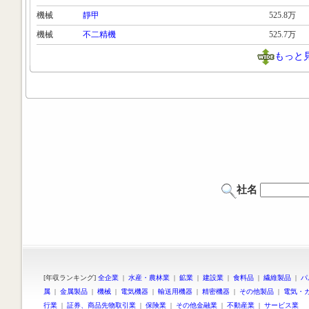
機械
靜甲
525.8万
機械
不二精機
525.7万
もっと
社名
[年収ランキング]
全企業
|
水産・農林業
|
鉱業
|
建設業
|
食料品
|
繊維製品
|
パ
属
|
金属製品
|
機械
|
電気機器
|
輸送用機器
|
精密機器
|
その他製品
|
電気・
行業
|
証券、商品先物取引業
|
保険業
|
その他金融業
|
不動産業
|
サービス業