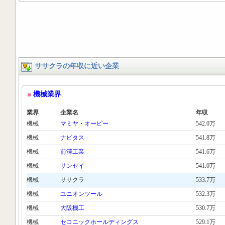
ササクラの年収に近い企業
機械業界
業界
企業名
年収
機械
マミヤ・オーピー
542.0万
機械
ナビタス
541.8万
機械
前澤工業
541.6万
機械
サンセイ
541.0万
機械
ササクラ
533.7万
機械
ユニオンツール
532.3万
機械
大阪機工
530.7万
機械
セコニックホールディングス
529.1万