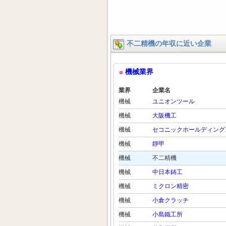
不二精機の年収に近い企業
機械業界
業界
企業名
機械
ユニオンツール
機械
大阪機工
機械
セコニックホールディング
機械
靜甲
機械
不二精機
機械
中日本鋳工
機械
ミクロン精密
機械
小倉クラッチ
機械
小島鐵工所