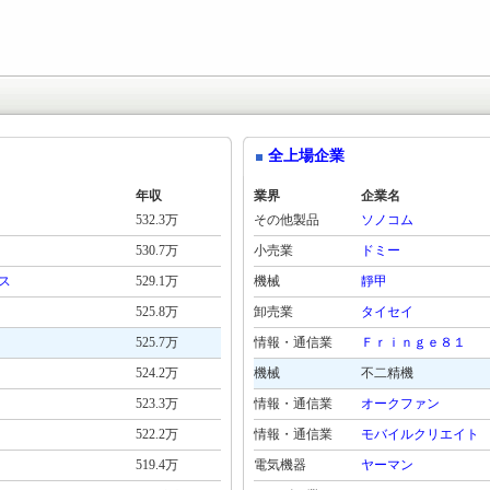
全上場企業
年収
業界
企業名
532.3万
その他製品
ソノコム
530.7万
小売業
ドミー
ス
529.1万
機械
靜甲
525.8万
卸売業
タイセイ
525.7万
情報・通信業
Ｆｒｉｎｇｅ８１
524.2万
機械
不二精機
523.3万
情報・通信業
オークファン
522.2万
情報・通信業
モバイルクリエイト
519.4万
電気機器
ヤーマン