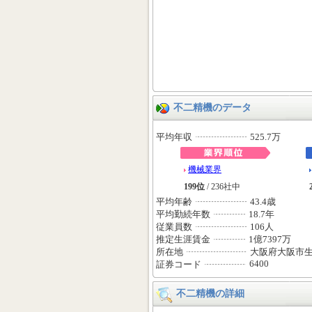
不二精機のデータ
平均年収
525.7万
機械業界
199位
/ 236社中
平均年齢
43.4歳
平均勤続年数
18.7年
従業員数
106人
推定生涯賃金
1億7397万
所在地
大阪府大阪市
6400
証券コード
不二精機の詳細