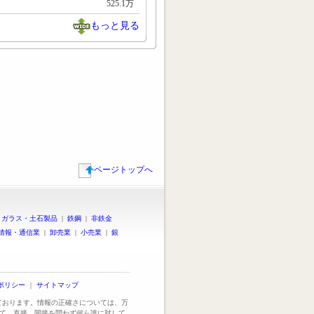
525.1万
もっと見る
ページトップへ
|
ガラス・土石製品
|
鉄鋼
|
非鉄金
情報・通信業
|
卸売業
|
小売業
|
銀
ポリシー
｜
サイトマップ
っております。情報の正確さについては、万
て、直接、間接を問わず何ら誰に対して