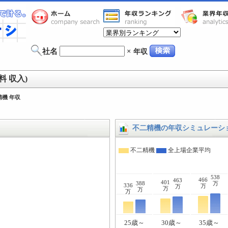
社名
×
年収
 収入)
精機 年収
不二精機の年収シミュレーシ
不二精機
全上場企業平均
538
466
463
401
388
万
336
万
万
万
万
万
25歳～
30歳～
35歳～