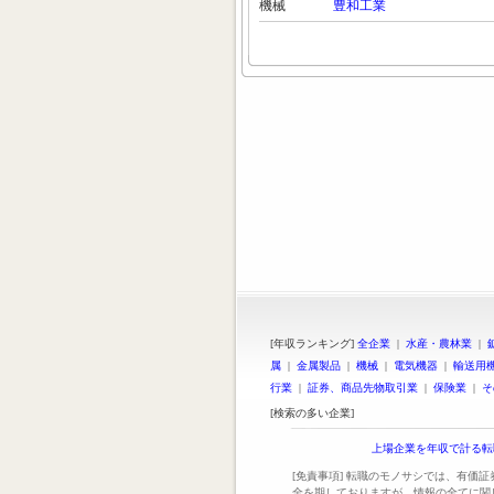
機械
豊和工業
[年収ランキング]
全企業
|
水産・農林業
|
属
|
金属製品
|
機械
|
電気機器
|
輸送用
行業
|
証券、商品先物取引業
|
保険業
|
そ
[検索の多い企業]
上場企業を年収で計る転
[免責事項] 転職のモノサシでは、有価
全を期しておりますが、情報の全てに関