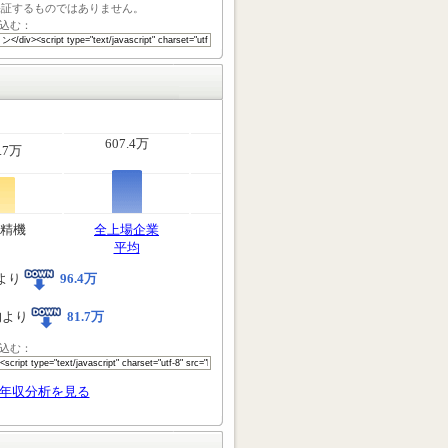
保証するものではありません。
込む：
607.4万
.7万
精機
全上場企業
平均
より
96.4万
均より
81.7万
込む：
年収分析を見る