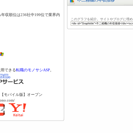
不二精機の年収推移
。
年収順位は236社中199位で業界内
このグラフを紹介。サイトやブログに埋め
使用できる
転職のモノサシASP
。
【モバイル版】オープン
mono.com/