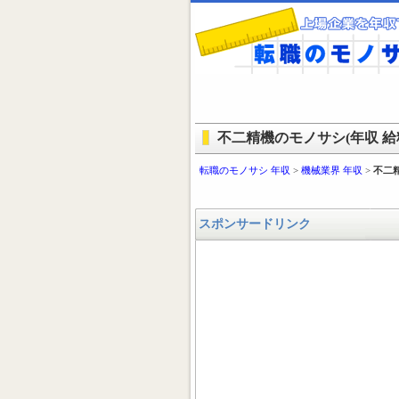
不二精機のモノサシ(年収 給料
転職のモノサシ 年収
>
機械業界 年収
>
不二
スポンサードリンク