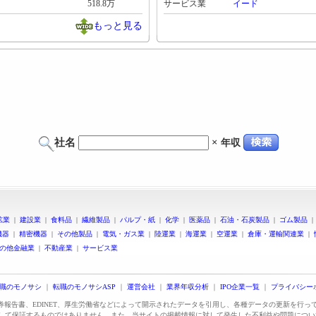
518.8万
サービス業
イード
もっと見る
社名
×
年収
鉱業
|
建設業
|
食料品
|
繊維製品
|
パルプ・紙
|
化学
|
医薬品
|
石油・石炭製品
|
ゴム製品
機器
|
精密機器
|
その他製品
|
電気・ガス業
|
陸運業
|
海運業
|
空運業
|
倉庫・運輸関連業
|
の他金融業
|
不動産業
|
サービス業
職のモノサシ
｜
転職のモノサシASP
｜
運営会社
｜
業界年収分析
｜
IPO企業一覧
｜
プライバシー
証券報告書、EDINET、厚生労働省などによって開示されたデータを引用し、各種データの更新を行
して保証するものではありません。また、当サイトの掲載情報に対して発生した不利益や問題につい