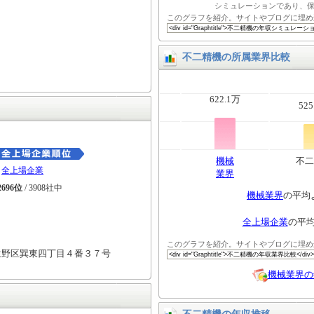
シミュレーションであり、
このグラフを紹介。サイトやブログに埋め
不二精機の所属業界比較
622.1万
525
機械
不二
全上場企業
業界
2696位
/ 3908社中
機械業界
の平均
全上場企業
の平
このグラフを紹介。サイトやブログに埋め
生野区巽東四丁目４番３７号
機械業界の