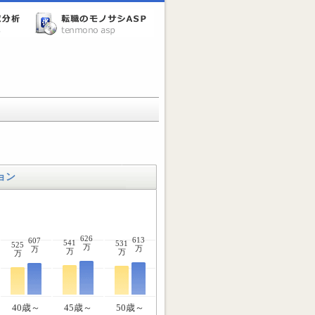
ョン
626
613
607
541
531
525
万
万
万
万
万
万
40歳～
45歳～
50歳～