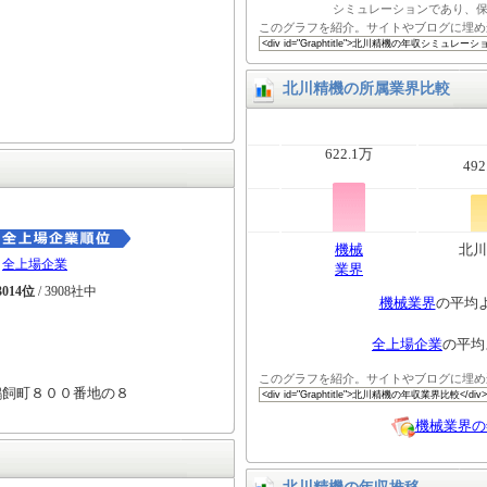
シミュレーションであり、
このグラフを紹介。サイトやブログに埋め
北川精機の所属業界比較
622.1万
492
機械
北川
全上場企業
業界
3014位
/ 3908社中
機械業界
の平均
全上場企業
の平均
このグラフを紹介。サイトやブログに埋め
鵜飼町８００番地の８
機械業界の