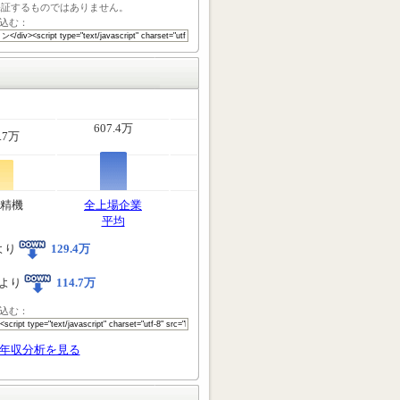
保証するものではありません。
込む：
607.4万
.7万
精機
全上場企業
平均
より
129.4万
より
114.7万
込む：
年収分析を見る