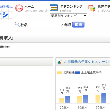
社名
×
年収
 収入)
精機 年収
北川精機の年収シミュレーシ
北川精機
全上場企業平均
538
463
436
388
375
万
314
万
万
万
万
万
25歳～
30歳～
35歳～