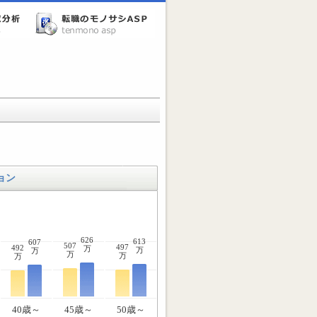
ョン
626
613
607
507
497
492
万
万
万
万
万
万
40歳～
45歳～
50歳～