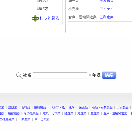
484.9万
卸売業
平和紙業
480.8万
小売業
アイケイ
倉庫・運輸関連業
三和倉庫
もっと見る
社名
×
年収
鉱業
|
建設業
|
食料品
|
繊維製品
|
パルプ・紙
|
化学
|
医薬品
|
石油・石炭製品
|
ゴム製品
機器
|
精密機器
|
その他製品
|
電気・ガス業
|
陸運業
|
海運業
|
空運業
|
倉庫・運輸関連業
|
の他金融業
|
不動産業
|
サービス業