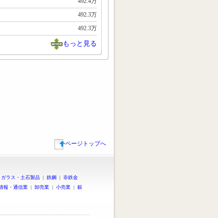
492.4万
492.3万
492.3万
もっと見る
ページトップへ
|
ガラス・土石製品
|
鉄鋼
|
非鉄金
情報・通信業
|
卸売業
|
小売業
|
銀