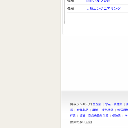
機械
岡野バルブ製造
機械
大崎エンジニアリング
[年収ランキング]
全企業
|
水産・農林業
|
属
|
金属製品
|
機械
|
電気機器
|
輸送用
行業
|
証券、商品先物取引業
|
保険業
|
そ
[検索の多い企業]