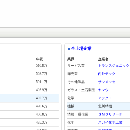
全上場企業
年収
業界
企業名
510.8万
サービス業
トランスジェニック
508.7万
卸売業
内外テック
501.1万
その他製品
サンメッセ
495.9万
ガラス・土石製品
ヤマウ
492.7万
化学
アテクト
490.6万
機械
北川精機
486.8万
情報・通信業
ＧＭＯリサーチ
485.3万
化学
スガイ化学工業