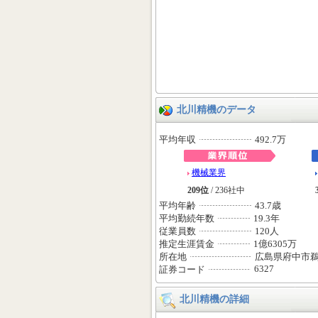
北川精機のデータ
平均年収
492.7万
機械業界
209位
/ 236社中
平均年齢
43.7歳
平均勤続年数
19.3年
従業員数
120人
推定生涯賃金
1億6305万
所在地
広島県府中市
6327
証券コード
北川精機の詳細