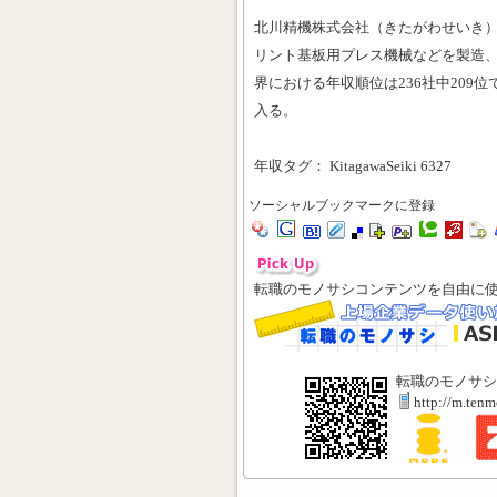
北川精機株式会社（きたがわせいき
リント基板用プレス機械などを製造
界における年収順位は236社中209
入る。
年収タグ： KitagawaSeiki 6327
ソーシャルブックマークに登録
転職のモノサシコンテンツを自由に
転職のモノサシ
http://m.ten