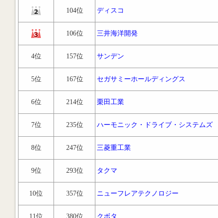
104位
ディスコ
106位
三井海洋開発
4位
157位
サンデン
5位
167位
セガサミーホールディングス
6位
214位
栗田工業
7位
235位
ハーモニック・ドライブ・システムズ
8位
247位
三菱重工業
9位
293位
タクマ
10位
357位
ニューフレアテクノロジー
11位
380位
クボタ