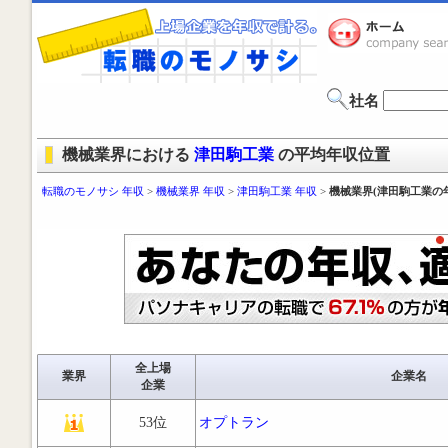
社名
機械業界における
津田駒工業
の平均年収位置
転職のモノサシ 年収
>
機械業界 年収
>
津田駒工業 年収
>
機械業界(津田駒工業の
全上場
業界
企業名
企業
53位
オプトラン