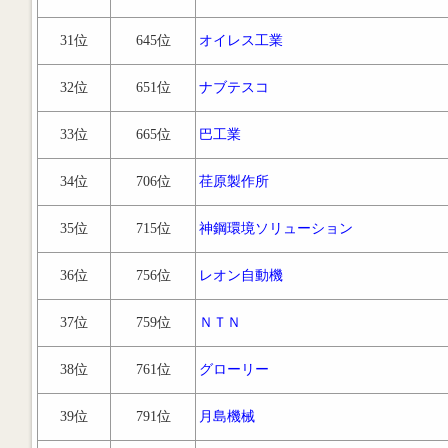
31位
645位
オイレス工業
32位
651位
ナブテスコ
33位
665位
巴工業
34位
706位
荏原製作所
35位
715位
神鋼環境ソリューション
36位
756位
レオン自動機
37位
759位
ＮＴＮ
38位
761位
グローリー
39位
791位
月島機械