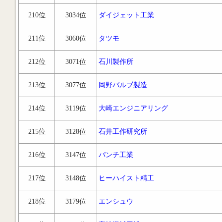
210位
3034位
ダイジェット工業
211位
3060位
タツモ
212位
3071位
石川製作所
213位
3077位
岡野バルブ製造
214位
3119位
大崎エンジニアリング
215位
3128位
石井工作研究所
216位
3147位
パンチ工業
217位
3148位
ヒーハイスト精工
218位
3179位
エンシュウ