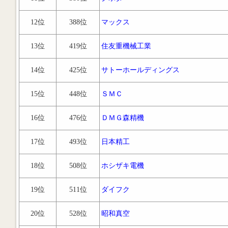
12位
388位
マックス
13位
419位
住友重機械工業
14位
425位
サトーホールディングス
15位
448位
ＳＭＣ
16位
476位
ＤＭＧ森精機
17位
493位
日本精工
18位
508位
ホシザキ電機
19位
511位
ダイフク
20位
528位
昭和真空