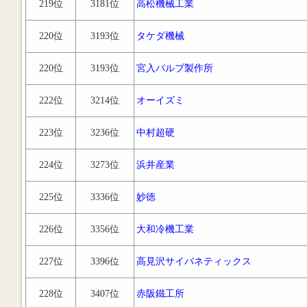
219位
3181位
高松機械工業
220位
3193位
タケダ機械
220位
3193位
宮入バルブ製作所
222位
3214位
オーイズミ
223位
3236位
中村超硬
224位
3273位
浜井産業
225位
3336位
妙徳
226位
3356位
大和冷機工業
227位
3396位
高見沢サイバネティックス
228位
3407位
赤阪鐵工所