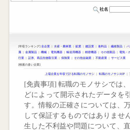
社名
[年収ランキング]
全企業
|
水産・農林業
|
鉱業
|
建設業
|
食料品
|
繊維製品
|
パ
属
|
金属製品
|
機械
|
電気機器
|
輸送用機器
|
精密機器
|
その他製品
|
電気・
行業
|
証券、商品先物取引業
|
保険業
|
その他金融業
|
不動産業
|
サービス業
[検索の多い企業]
上場企業を年収で計る転職のモノサシ
｜
転職のモノサシASP
｜
[免責事項] 転職のモノサシでは、
どによって開示されたデータを
す。情報の正確さについては、
して保証するものではありませ
生した不利益や問題について、