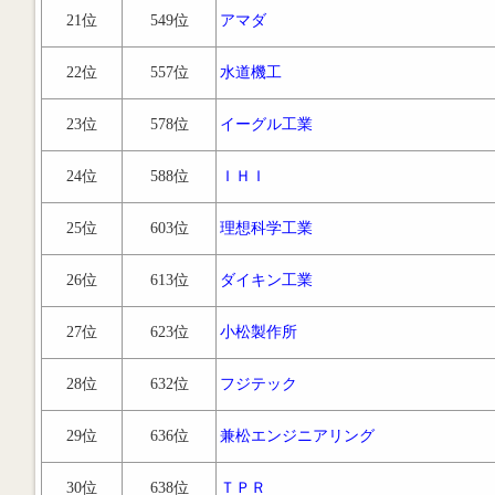
21位
549位
アマダ
22位
557位
水道機工
23位
578位
イーグル工業
24位
588位
ＩＨＩ
25位
603位
理想科学工業
26位
613位
ダイキン工業
27位
623位
小松製作所
28位
632位
フジテック
29位
636位
兼松エンジニアリング
30位
638位
ＴＰＲ