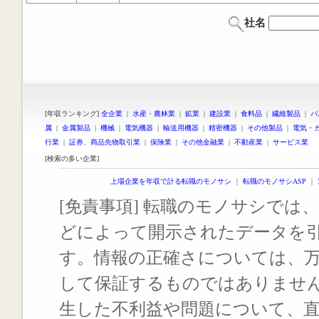
社名
[年収ランキング]
全企業
|
水産・農林業
|
鉱業
|
建設業
|
食料品
|
繊維製品
|
パ
属
|
金属製品
|
機械
|
電気機器
|
輸送用機器
|
精密機器
|
その他製品
|
電気・
行業
|
証券、商品先物取引業
|
保険業
|
その他金融業
|
不動産業
|
サービス業
[検索の多い企業]
上場企業を年収で計る転職のモノサシ
｜
転職のモノサシASP
｜
[免責事項] 転職のモノサシでは、
どによって開示されたデータを
す。情報の正確さについては、
して保証するものではありませ
生した不利益や問題について、