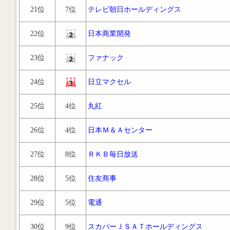
21位
7位
テレビ朝日ホールディングス
22位
日本商業開発
23位
ファナック
24位
日立マクセル
25位
4位
丸紅
26位
4位
日本Ｍ＆Ａセンター
27位
8位
ＲＫＢ毎日放送
28位
5位
住友商事
29位
5位
電通
30位
9位
スカパーＪＳＡＴホールディングス