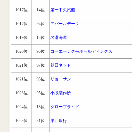
1017位
14位
第一中央汽船
1017位
94位
アバールデータ
1019位
13位
名港海運
1020位
96位
コーエーテクモホールディングス
1021位
97位
朝日ネット
1021位
95位
リョーサン
1023位
95位
小糸製作所
1024位
18位
グローブライド
1025位
31位
第四銀行