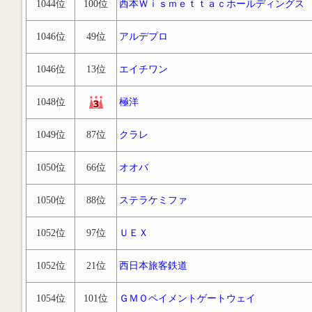
1044位
100位
西本Ｗｉｓｍｅｔｔａｃホールディングス
1046位
49位
アルデプロ
1046位
13位
エイチワン
1048位
極洋
1049位
87位
クラレ
1050位
66位
オオバ
1050位
88位
ステラケミファ
1052位
97位
ＵＥＸ
1052位
21位
西日本旅客鉄道
1054位
101位
ＧＭＯペイメントゲートウェイ