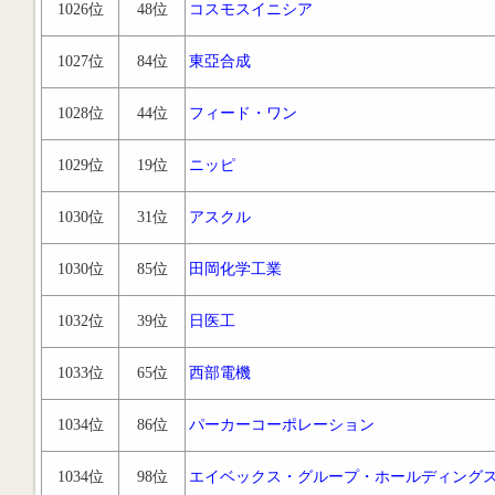
1026位
48位
コスモスイニシア
1027位
84位
東亞合成
1028位
44位
フィード・ワン
1029位
19位
ニッピ
1030位
31位
アスクル
1030位
85位
田岡化学工業
1032位
39位
日医工
1033位
65位
西部電機
1034位
86位
パーカーコーポレーション
1034位
98位
エイベックス・グループ・ホールディング