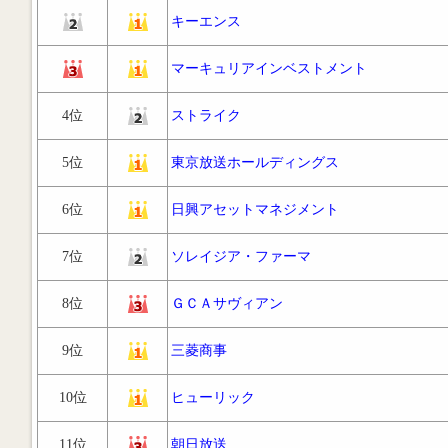
キーエンス
マーキュリアインベストメント
4位
ストライク
5位
東京放送ホールディングス
6位
日興アセットマネジメント
7位
ソレイジア・ファーマ
8位
ＧＣＡサヴィアン
9位
三菱商事
10位
ヒューリック
11位
朝日放送