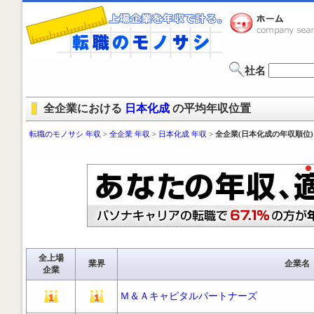
社名
全企業における
日本化成
の平均年収位置
転職のモノサシ 年収
>
全企業 年収
>
日本化成 年収
>
全企業(日本化成の年収順位)
全上場
業界
企業名
企業
Ｍ＆Ａキャピタルパートナーズ