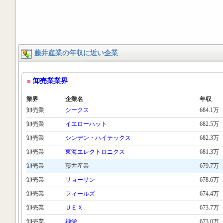
藤井産業の年収に近い企業
卸売業業界
業界
企業名
年収
卸売業
シークス
684.1万
卸売業
イエローハット
682.5万
卸売業
シンデン・ハイテックス
682.3万
卸売業
東海エレクトロニクス
681.3万
卸売業
藤井産業
679.7万
卸売業
リョーサン
678.6万
卸売業
フィールズ
674.4万
卸売業
ＵＥＸ
673.7万
卸売業
神栄
673.0万