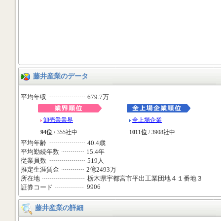
藤井産業のデータ
平均年収
679.7万
卸売業業界
全上場企業
94位
/ 355社中
1011位
/ 3908社中
平均年齢
40.4歳
平均勤続年数
15.4年
従業員数
519人
推定生涯賃金
2億2493万
所在地
栃木県宇都宮市平出工業団地４１番地３
9906
証券コード
藤井産業の詳細