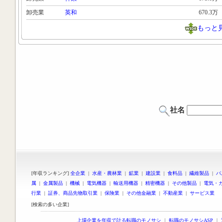
卸売業
英和
670.3万
もっと
社名
[年収ランキング]
全企業
|
水産・農林業
|
鉱業
|
建設業
|
食料品
|
繊維製品
|
パ
属
|
金属製品
|
機械
|
電気機器
|
輸送用機器
|
精密機器
|
その他製品
|
電気・
行業
|
証券、商品先物取引業
|
保険業
|
その他金融業
|
不動産業
|
サービス業
[検索の多い企業]
上場企業を年収で計る転職のモノサシ
｜
転職のモノサシASP
｜