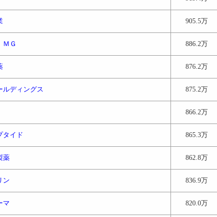
業
905.5万
 ＭＧ
886.2万
薬
876.2万
ールディングス
875.2万
866.2万
プタイド
865.3万
製薬
862.8万
リン
836.9万
ーマ
820.0万