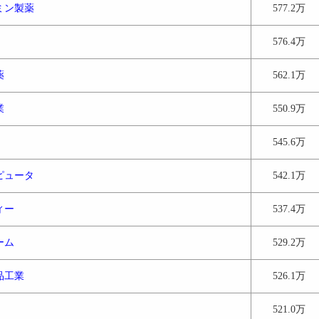
ミン製薬
577.2万
576.4万
薬
562.1万
業
550.9万
545.6万
ピュータ
542.1万
ィー
537.4万
ーム
529.2万
品工業
526.1万
521.0万