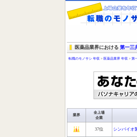
医薬品業界における
第一三
転職のモノサシ 年収
>
医薬品業界 年収
>
第
全上場
業界
企業
37位
シンバイオ