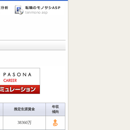
年収
推定生涯賃金
傾向
38360万