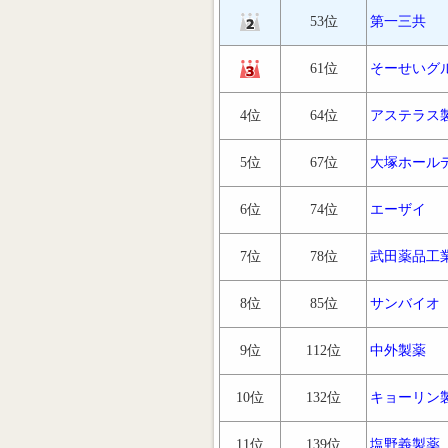
53位
第一三共
61位
そーせいグ
4位
64位
アステラス
5位
67位
大塚ホール
6位
74位
エーザイ
7位
78位
武田薬品工
8位
85位
サンバイオ
9位
112位
中外製薬
10位
132位
キョーリン
11位
139位
塩野義製薬