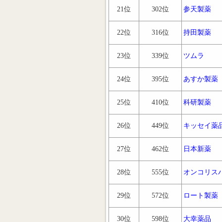
21位
302位
参天製薬
22位
316位
持田製薬
23位
339位
ツムラ
24位
395位
あすか製薬
25位
410位
科研製薬
26位
449位
キッセイ薬
27位
462位
日本新薬
28位
555位
オンコリス
29位
572位
ロート製薬
30位
598位
大幸薬品