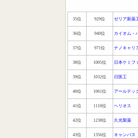
35位
929位
ゼリア新薬
36位
940位
カイオム・
37位
971位
ナノキャリ
38位
1005位
日本ケミフ
39位
1032位
日医工
40位
1061位
アールテッ
41位
1110位
ヘリオス
42位
1238位
久光製薬
43位
1356位
キャンバス