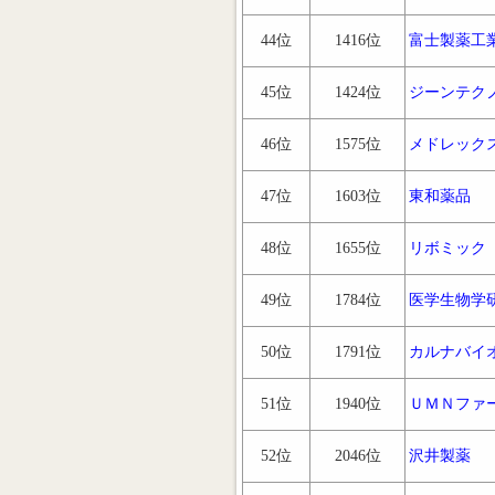
44位
1416位
富士製薬工
45位
1424位
ジーンテク
46位
1575位
メドレック
47位
1603位
東和薬品
48位
1655位
リボミック
49位
1784位
医学生物学
50位
1791位
カルナバイ
51位
1940位
ＵＭＮファ
52位
2046位
沢井製薬