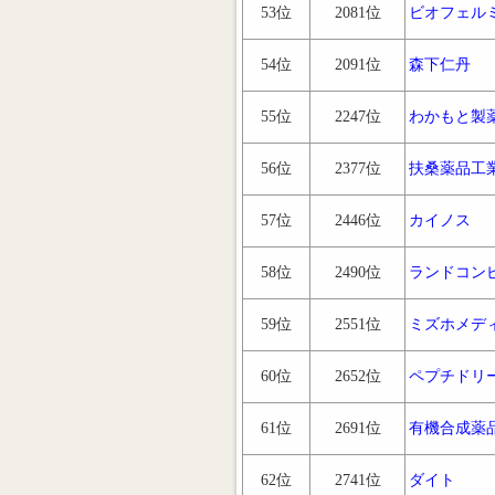
53位
2081位
ビオフェル
54位
2091位
森下仁丹
55位
2247位
わかもと製
56位
2377位
扶桑薬品工
57位
2446位
カイノス
58位
2490位
ランドコン
59位
2551位
ミズホメデ
60位
2652位
ペプチドリ
61位
2691位
有機合成薬
62位
2741位
ダイト