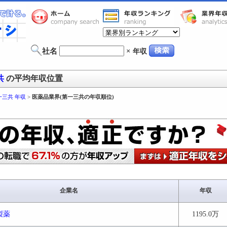
社名
×
年収
共
の平均年収位置
一三共 年収
>
医薬品業界(第一三共の年収順位)
企業名
年収
製薬
1195.0万