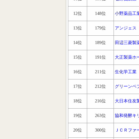
12位
148位
小野薬品工
13位
179位
アンジェス
14位
189位
田辺三菱製
15位
191位
大正製薬ホ
16位
211位
生化学工業
17位
212位
グリーンペ
18位
216位
大日本住友
19位
263位
協和発酵キ
20位
300位
ＪＣＲファ