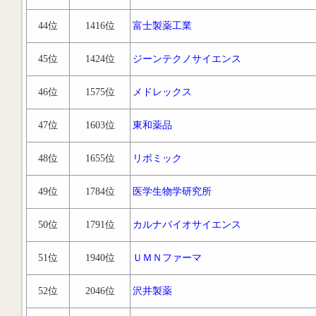
44位
1416位
富士製薬工業
45位
1424位
ジーンテクノサイエンス
46位
1575位
メドレックス
47位
1603位
東和薬品
48位
1655位
リボミック
49位
1784位
医学生物学研究所
50位
1791位
カルナバイオサイエンス
51位
1940位
ＵＭＮファーマ
52位
2046位
沢井製薬