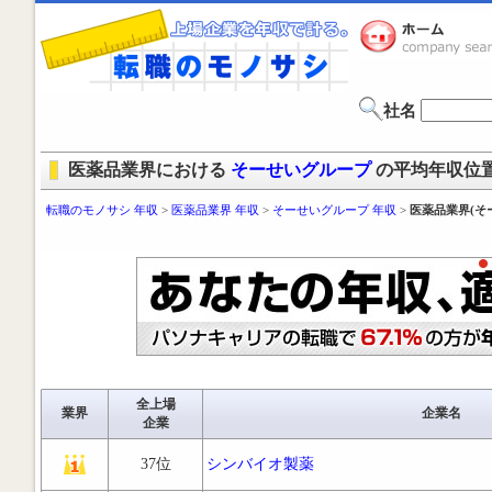
社名
医薬品業界における
そーせいグループ
の平均年収位
転職のモノサシ 年収
>
医薬品業界 年収
>
そーせいグループ 年収
>
医薬品業界(そ
全上場
業界
企業名
企業
37位
シンバイオ製薬