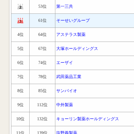
53位
第一三共
61位
そーせいグループ
4位
64位
アステラス製薬
5位
67位
大塚ホールディングス
6位
74位
エーザイ
7位
78位
武田薬品工業
8位
85位
サンバイオ
9位
112位
中外製薬
10位
132位
キョーリン製薬ホールディングス
11位
139位
塩野義製薬