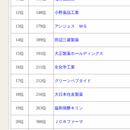
12位
148位
小野薬品工業
13位
179位
アンジェス ＭＧ
14位
189位
田辺三菱製薬
15位
191位
大正製薬ホールディングス
16位
211位
生化学工業
17位
212位
グリーンペプタイド
18位
216位
大日本住友製薬
19位
263位
協和発酵キリン
20位
300位
ＪＣＲファーマ