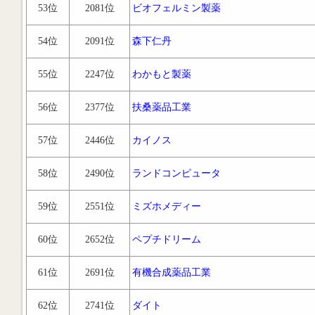
53位
2081位
ビオフェルミン製薬
54位
2091位
森下仁丹
55位
2247位
わかもと製薬
56位
2377位
扶桑薬品工業
57位
2446位
カイノス
58位
2490位
ランドコンピュータ
59位
2551位
ミズホメディー
60位
2652位
ペプチドリーム
61位
2691位
有機合成薬品工業
62位
2741位
ダイト