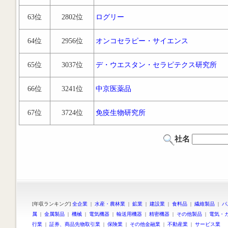
63位
2802位
ログリー
64位
2956位
オンコセラピー・サイエンス
65位
3037位
デ・ウエスタン・セラピテクス研究所
66位
3241位
中京医薬品
67位
3724位
免疫生物研究所
社名
[年収ランキング]
全企業
|
水産・農林業
|
鉱業
|
建設業
|
食料品
|
繊維製品
|
パ
属
|
金属製品
|
機械
|
電気機器
|
輸送用機器
|
精密機器
|
その他製品
|
電気・
行業
|
証券、商品先物取引業
|
保険業
|
その他金融業
|
不動産業
|
サービス業