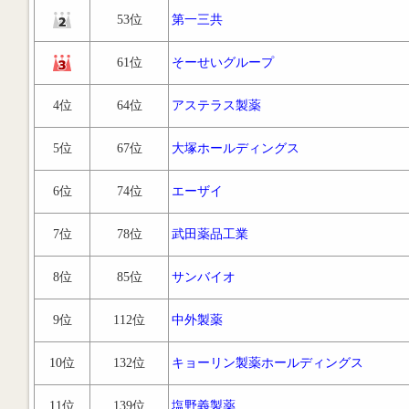
53位
第一三共
61位
そーせいグループ
4位
64位
アステラス製薬
5位
67位
大塚ホールディングス
6位
74位
エーザイ
7位
78位
武田薬品工業
8位
85位
サンバイオ
9位
112位
中外製薬
10位
132位
キョーリン製薬ホールディングス
11位
139位
塩野義製薬