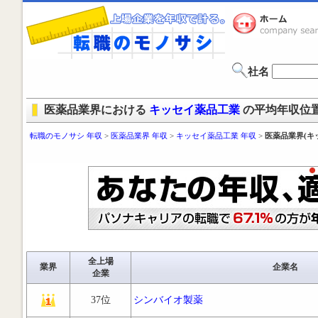
社名
医薬品業界における
キッセイ薬品工業
の平均年収位
転職のモノサシ 年収
>
医薬品業界 年収
>
キッセイ薬品工業 年収
>
医薬品業界(キ
全上場
業界
企業名
企業
37位
シンバイオ製薬