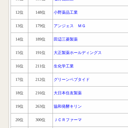
12位
148位
小野薬品工業
13位
179位
アンジェス ＭＧ
14位
189位
田辺三菱製薬
15位
191位
大正製薬ホールディングス
16位
211位
生化学工業
17位
212位
グリーンペプタイド
18位
216位
大日本住友製薬
19位
263位
協和発酵キリン
20位
300位
ＪＣＲファーマ