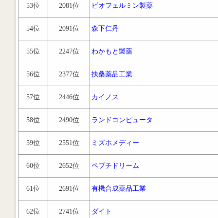
53位
2081位
ビオフェルミン製薬
54位
2091位
森下仁丹
55位
2247位
わかもと製薬
56位
2377位
扶桑薬品工業
57位
2446位
カイノス
58位
2490位
ランドコンピュータ
59位
2551位
ミズホメディー
60位
2652位
ペプチドリーム
61位
2691位
有機合成薬品工業
62位
2741位
ダイト