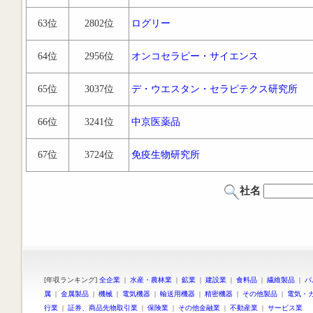
63位
2802位
ログリー
64位
2956位
オンコセラピー・サイエンス
65位
3037位
デ・ウエスタン・セラピテクス研究所
66位
3241位
中京医薬品
67位
3724位
免疫生物研究所
社名
[年収ランキング]
全企業
|
水産・農林業
|
鉱業
|
建設業
|
食料品
|
繊維製品
|
パ
属
|
金属製品
|
機械
|
電気機器
|
輸送用機器
|
精密機器
|
その他製品
|
電気・
行業
|
証券、商品先物取引業
|
保険業
|
その他金融業
|
不動産業
|
サービス業