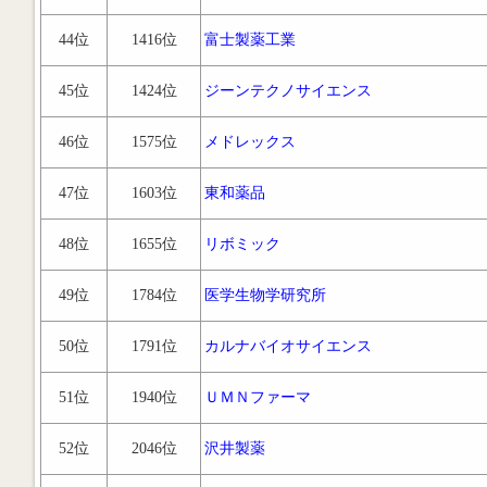
44位
1416位
富士製薬工業
45位
1424位
ジーンテクノサイエンス
46位
1575位
メドレックス
47位
1603位
東和薬品
48位
1655位
リボミック
49位
1784位
医学生物学研究所
50位
1791位
カルナバイオサイエンス
51位
1940位
ＵＭＮファーマ
52位
2046位
沢井製薬