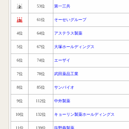
53位
第一三共
61位
そーせいグループ
4位
64位
アステラス製薬
5位
67位
大塚ホールディングス
6位
74位
エーザイ
7位
78位
武田薬品工業
8位
85位
サンバイオ
9位
112位
中外製薬
10位
132位
キョーリン製薬ホールディングス
11位
139位
塩野義製薬