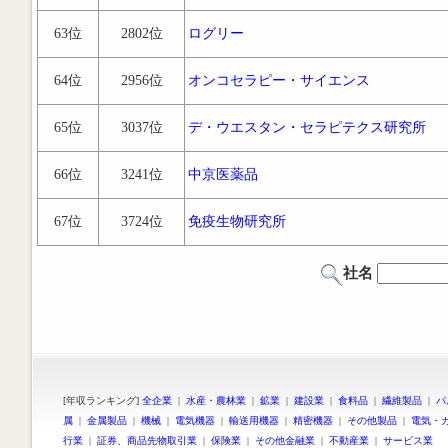
63位
2802位
ログリー
64位
2956位
オンコセラピー・サイエンス
65位
3037位
デ・ウエスタン・セラピテクス研究所
66位
3241位
中京医薬品
67位
3724位
免疫生物研究所
社名
[年収ランキング]
全企業
|
水産・農林業
|
鉱業
|
建設業
|
食料品
|
繊維製品
|
パ
属
|
金属製品
|
機械
|
電気機器
|
輸送用機器
|
精密機器
|
その他製品
|
電気・
行業
|
証券、商品先物取引業
|
保険業
|
その他金融業
|
不動産業
|
サービス業