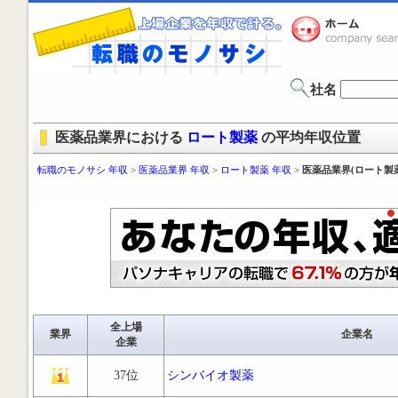
社名
医薬品業界における
ロート製薬
の平均年収位置
転職のモノサシ 年収
>
医薬品業界 年収
>
ロート製薬 年収
>
医薬品業界(ロート製
全上場
業界
企業名
企業
37位
シンバイオ製薬