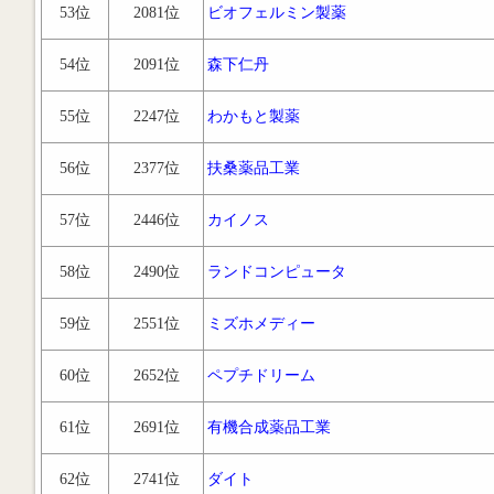
53位
2081位
ビオフェルミン製薬
54位
2091位
森下仁丹
55位
2247位
わかもと製薬
56位
2377位
扶桑薬品工業
57位
2446位
カイノス
58位
2490位
ランドコンピュータ
59位
2551位
ミズホメディー
60位
2652位
ペプチドリーム
61位
2691位
有機合成薬品工業
62位
2741位
ダイト