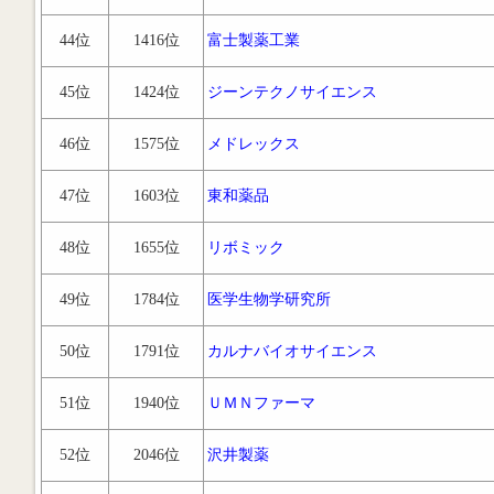
44位
1416位
富士製薬工業
45位
1424位
ジーンテクノサイエンス
46位
1575位
メドレックス
47位
1603位
東和薬品
48位
1655位
リボミック
49位
1784位
医学生物学研究所
50位
1791位
カルナバイオサイエンス
51位
1940位
ＵＭＮファーマ
52位
2046位
沢井製薬