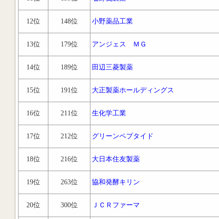
12位
148位
小野薬品工業
13位
179位
アンジェス ＭＧ
14位
189位
田辺三菱製薬
15位
191位
大正製薬ホールディングス
16位
211位
生化学工業
17位
212位
グリーンペプタイド
18位
216位
大日本住友製薬
19位
263位
協和発酵キリン
20位
300位
ＪＣＲファーマ