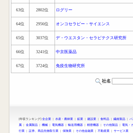
63位
2802位
ログリー
64位
2956位
オンコセラピー・サイエンス
65位
3037位
デ・ウエスタン・セラピテクス研究所
66位
3241位
中京医薬品
67位
3724位
免疫生物研究所
社名
[年収ランキング]
全企業
|
水産・農林業
|
鉱業
|
建設業
|
食料品
|
繊維製品
|
パ
属
|
金属製品
|
機械
|
電気機器
|
輸送用機器
|
精密機器
|
その他製品
|
電気・
行業
|
証券、商品先物取引業
|
保険業
|
その他金融業
|
不動産業
|
サービス業