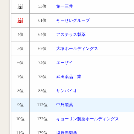
53位
第一三共
61位
そーせいグループ
4位
64位
アステラス製薬
5位
67位
大塚ホールディングス
6位
74位
エーザイ
7位
78位
武田薬品工業
8位
85位
サンバイオ
9位
112位
中外製薬
10位
132位
キョーリン製薬ホールディングス
11位
139位
塩野義製薬