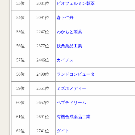
53位
2081位
ビオフェルミン製薬
54位
2091位
森下仁丹
55位
2247位
わかもと製薬
56位
2377位
扶桑薬品工業
57位
2446位
カイノス
58位
2490位
ランドコンピュータ
59位
2551位
ミズホメディー
60位
2652位
ペプチドリーム
61位
2691位
有機合成薬品工業
62位
2741位
ダイト