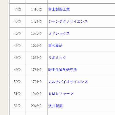
44位
1416位
富士製薬工業
45位
1424位
ジーンテクノサイエンス
46位
1575位
メドレックス
47位
1603位
東和薬品
48位
1655位
リボミック
49位
1784位
医学生物学研究所
50位
1791位
カルナバイオサイエンス
51位
1940位
ＵＭＮファーマ
52位
2046位
沢井製薬