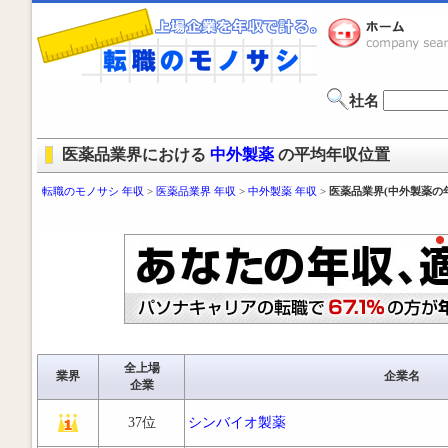
社名
医薬品業界における
中外製薬
の平均年収位置
転職のモノサシ 年収
>
医薬品業界 年収
>
中外製薬 年収
>
医薬品業界(中外製薬の
全上場
業界
企業名
企業
37位
シンバイオ製薬