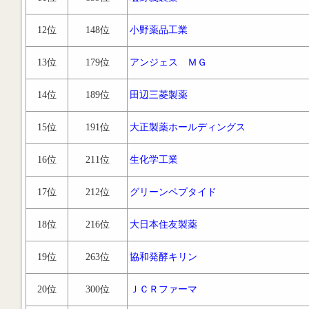
12位
148位
小野薬品工業
13位
179位
アンジェス ＭＧ
14位
189位
田辺三菱製薬
15位
191位
大正製薬ホールディングス
16位
211位
生化学工業
17位
212位
グリーンペプタイド
18位
216位
大日本住友製薬
19位
263位
協和発酵キリン
20位
300位
ＪＣＲファーマ