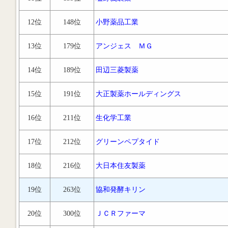
12位
148位
小野薬品工業
13位
179位
アンジェス ＭＧ
14位
189位
田辺三菱製薬
15位
191位
大正製薬ホールディングス
16位
211位
生化学工業
17位
212位
グリーンペプタイド
18位
216位
大日本住友製薬
19位
263位
協和発酵キリン
20位
300位
ＪＣＲファーマ