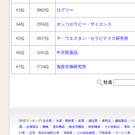
63位
2802位
ログリー
64位
2956位
オンコセラピー・サイエンス
65位
3037位
デ・ウエスタン・セラピテクス研究所
66位
3241位
中京医薬品
67位
3724位
免疫生物研究所
社名
[年収ランキング]
全企業
|
水産・農林業
|
鉱業
|
建設業
|
食料品
|
繊維製品
|
パ
属
|
金属製品
|
機械
|
電気機器
|
輸送用機器
|
精密機器
|
その他製品
|
電気・
行業
|
証券、商品先物取引業
|
保険業
|
その他金融業
|
不動産業
|
サービス業