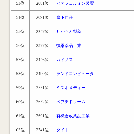
53位
2081位
ビオフェルミン製薬
54位
2091位
森下仁丹
55位
2247位
わかもと製薬
56位
2377位
扶桑薬品工業
57位
2446位
カイノス
58位
2490位
ランドコンピュータ
59位
2551位
ミズホメディー
60位
2652位
ペプチドリーム
61位
2691位
有機合成薬品工業
62位
2741位
ダイト