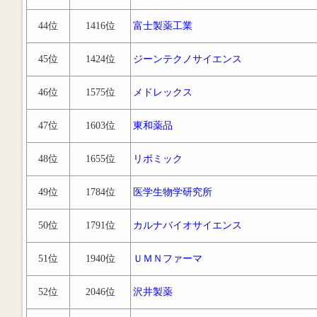
44位
1416位
富士製薬工業
45位
1424位
ジーンテクノサイエンス
46位
1575位
メドレックス
47位
1603位
東和薬品
48位
1655位
リボミック
49位
1784位
医学生物学研究所
50位
1791位
カルナバイオサイエンス
51位
1940位
ＵＭＮファーマ
52位
2046位
沢井製薬