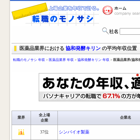
社名
医薬品業界における
協和発酵キリン
の平均年収位置
転職のモノサシ 年収
>
医薬品業界 年収
>
協和発酵キリン 年収
>
医薬品業界(協和
全上場
業界
企業名
企業
37位
シンバイオ製薬