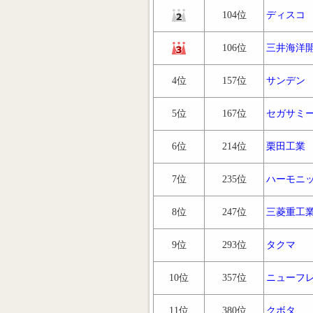
104位
ディスコ
106位
三井海洋
4位
157位
サンデン
5位
167位
セガサミ
6位
214位
栗田工業
7位
235位
ハーモニ
8位
247位
三菱重工
9位
293位
タクマ
10位
357位
ニューフ
11位
380位
クボタ