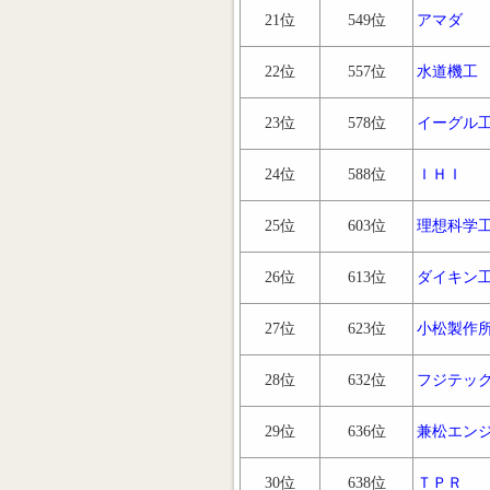
21位
549位
アマダ
22位
557位
水道機工
23位
578位
イーグル
24位
588位
ＩＨＩ
25位
603位
理想科学
26位
613位
ダイキン
27位
623位
小松製作
28位
632位
フジテッ
29位
636位
兼松エン
30位
638位
ＴＰＲ