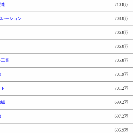
製造
710.8万
ポレーション
708.0万
706.8万
706.0万
ー工業
705.8万
機
701.9万
クト
701.2万
機械
699.2万
機
697.2万
695.9万