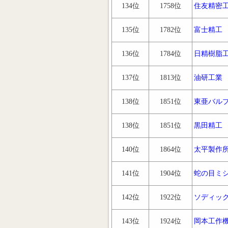
134位
1758位
住友精密
135位
1782位
富士精工
136位
1784位
日精樹脂
137位
1813位
油研工業
138位
1851位
東亜バル
138位
1851位
黒田精工
140位
1864位
太平製作
141位
1904位
蛇の目ミ
142位
1922位
ソディッ
143位
1924位
岡本工作