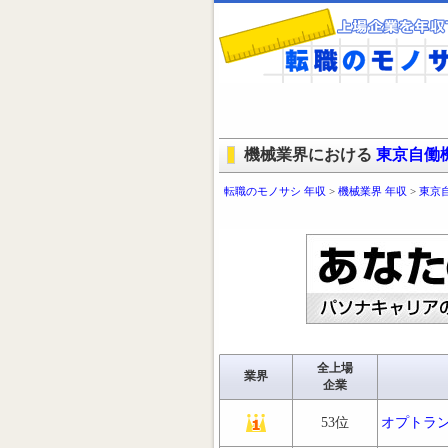
機械業界における
東京自働
転職のモノサシ 年収
>
機械業界 年収
>
東京
全上場
業界
企業
53位
オプトラ