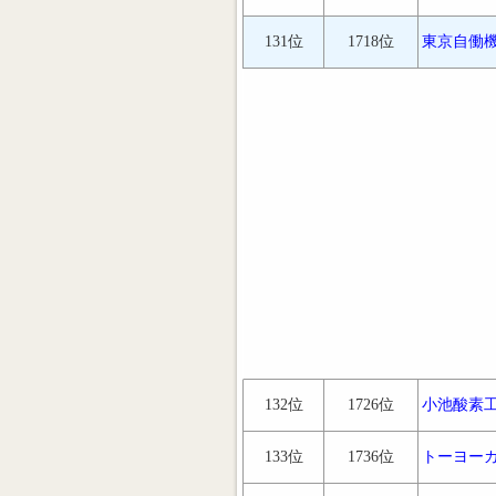
131位
1718位
東京自働
132位
1726位
小池酸素
133位
1736位
トーヨー