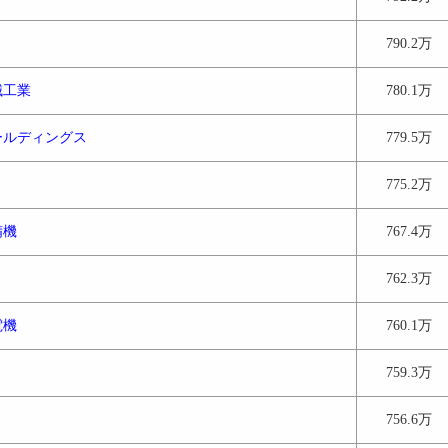
790.2万
械工業
780.1万
ールディングス
779.5万
775.2万
精機
767.4万
762.3万
電機
760.1万
759.3万
756.6万