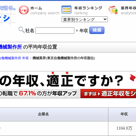
社名
×
年収
機械製作所
の平均年収位置
自働機械製作所 年収
>
機械業界(東京自働機械製作所の年収順位)
企業名
年収
ン
1104.0万