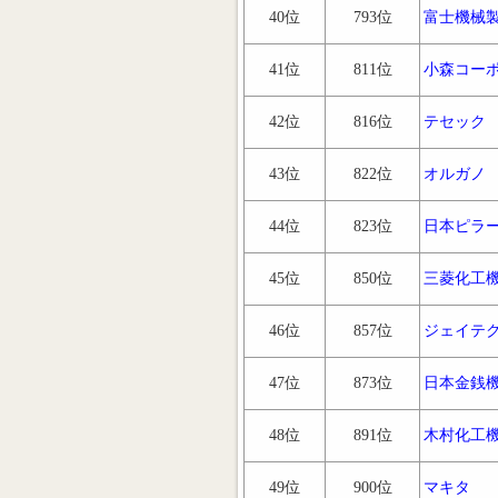
40位
793位
富士機械
41位
811位
小森コー
42位
816位
テセック
43位
822位
オルガノ
44位
823位
日本ピラ
45位
850位
三菱化工
46位
857位
ジェイテ
47位
873位
日本金銭
48位
891位
木村化工
49位
900位
マキタ