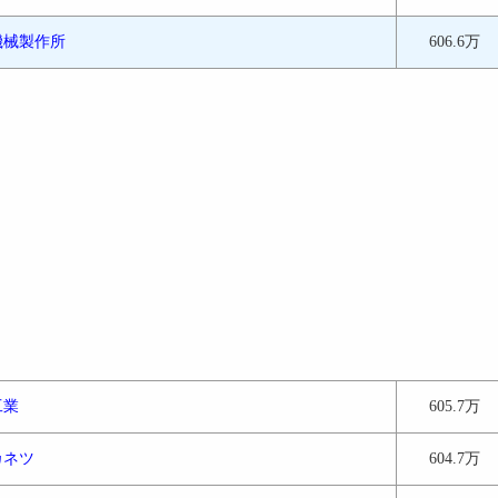
機械製作所
606.6万
工業
605.7万
カネツ
604.7万