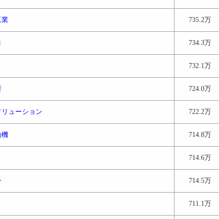
工業
735.2万
コ
734.3万
732.1万
所
724.0万
ソリューション
722.2万
動機
714.8万
714.6万
ー
714.5万
711.1万