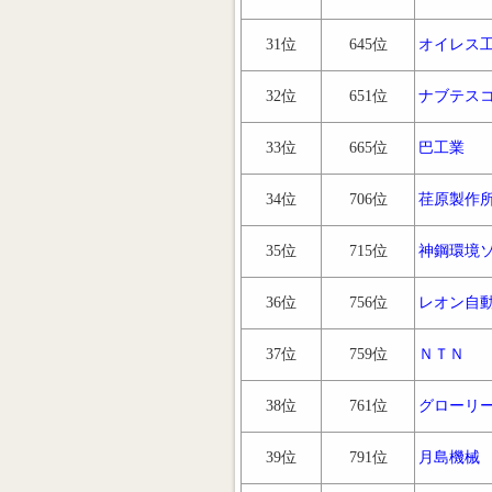
31位
645位
オイレス
32位
651位
ナブテス
33位
665位
巴工業
34位
706位
荏原製作
35位
715位
神鋼環境
36位
756位
レオン自
37位
759位
ＮＴＮ
38位
761位
グローリ
39位
791位
月島機械