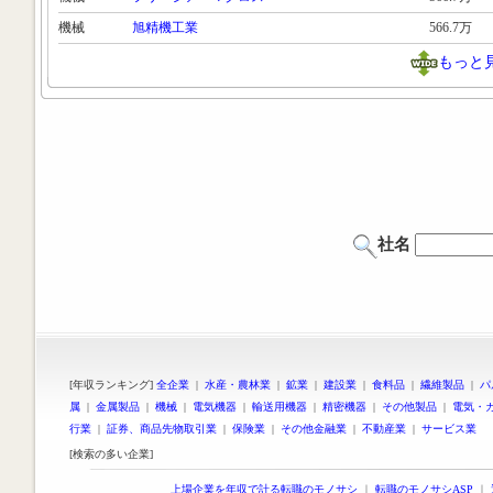
機械
旭精機工業
566.7万
もっと
社名
[年収ランキング]
全企業
|
水産・農林業
|
鉱業
|
建設業
|
食料品
|
繊維製品
|
パ
属
|
金属製品
|
機械
|
電気機器
|
輸送用機器
|
精密機器
|
その他製品
|
電気・
行業
|
証券、商品先物取引業
|
保険業
|
その他金融業
|
不動産業
|
サービス業
[検索の多い企業]
上場企業を年収で計る転職のモノサシ
｜
転職のモノサシASP
｜