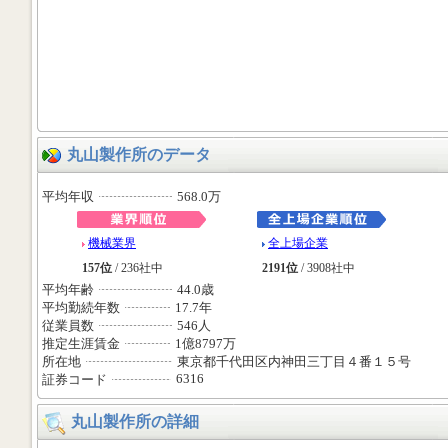
丸山製作所のデータ
平均年収
568.0万
機械業界
全上場企業
157位
/ 236社中
2191位
/ 3908社中
平均年齢
44.0歳
平均勤続年数
17.7年
従業員数
546人
推定生涯賃金
1億8797万
所在地
東京都千代田区内神田三丁目４番１５号
6316
証券コード
丸山製作所の詳細