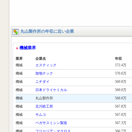
丸山製作所の年収に近い企業
機械業界
業界
企業名
年収
機械
エスティック
572.4万
機械
加地テック
570.6万
機械
ニチダイ
569.8万
機械
日本ドライケミカル
569.0万
機械
丸山製作所
568.0万
機械
北川鉄工所
567.8万
機械
サムコ
567.8万
機械
ペガサスミシン製造
567.3万
機械
フリージア・マクロス
566.7万