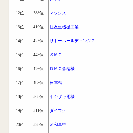
12位
388位
マックス
13位
419位
住友重機械工業
14位
425位
サトーホールディングス
15位
448位
ＳＭＣ
16位
476位
ＤＭＧ森精機
17位
493位
日本精工
18位
508位
ホシザキ電機
19位
511位
ダイフク
20位
528位
昭和真空