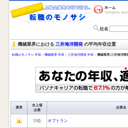
社名
機械業界における
三井海洋開発
の平均年収位置
転職のモノサシ 年収
>
機械業界 年収
>
三井海洋開発 年収
>
機械業界(三井海洋開
全上場
業界
企業名
企業
53位
オプトラン