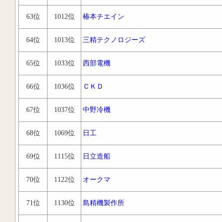
63位
1012位
椿本チエイン
64位
1013位
三精テクノロジーズ
65位
1033位
西部電機
66位
1036位
ＣＫＤ
67位
1037位
中野冷機
68位
1069位
日工
69位
1115位
日立造船
70位
1122位
オークマ
71位
1130位
島精機製作所