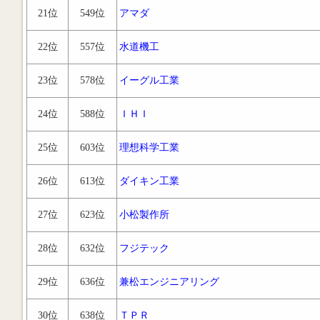
21位
549位
アマダ
22位
557位
水道機工
23位
578位
イーグル工業
24位
588位
ＩＨＩ
25位
603位
理想科学工業
26位
613位
ダイキン工業
27位
623位
小松製作所
28位
632位
フジテック
29位
636位
兼松エンジニアリング
30位
638位
ＴＰＲ