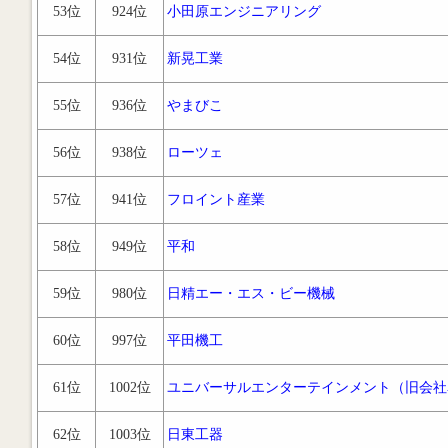
53位
924位
小田原エンジニアリング
54位
931位
新晃工業
55位
936位
やまびこ
56位
938位
ローツェ
57位
941位
フロイント産業
58位
949位
平和
59位
980位
日精エー・エス・ビー機械
60位
997位
平田機工
61位
1002位
ユニバーサルエンターテインメント（旧会社
62位
1003位
日東工器