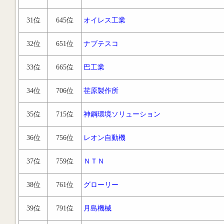
31位
645位
オイレス工業
32位
651位
ナブテスコ
33位
665位
巴工業
34位
706位
荏原製作所
35位
715位
神鋼環境ソリューション
36位
756位
レオン自動機
37位
759位
ＮＴＮ
38位
761位
グローリー
39位
791位
月島機械