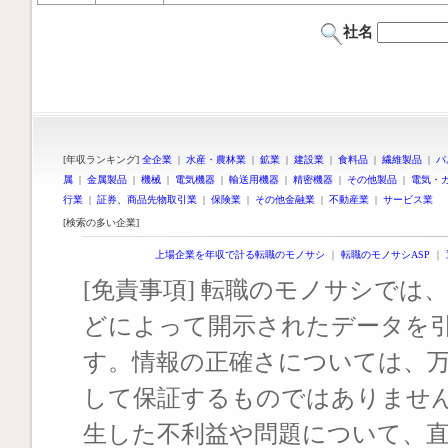
社名
[年収ランキング]
全企業
|
水産・農林業
|
鉱業
|
建設業
|
食料品
|
繊維製品
|
パ
属
|
金属製品
|
機械
|
電気機器
|
輸送用機器
|
精密機器
|
その他製品
|
電気・
行業
|
証券、商品先物取引業
|
保険業
|
その他金融業
|
不動産業
|
サービス業
[検索の多い企業]
上場企業を年収で計る転職のモノサシ
｜
転職のモノサシASP
｜
[免責事項] 転職のモノサシでは、
どによって開示されたデータを
す。情報の正確さについては、
して保証するものではありませ
生した不利益や問題について、