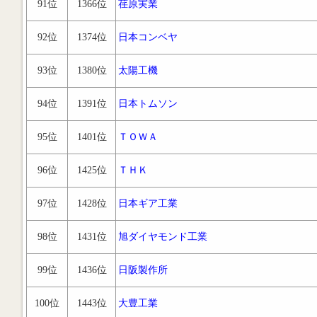
91位
1366位
荏原実業
92位
1374位
日本コンベヤ
93位
1380位
太陽工機
94位
1391位
日本トムソン
95位
1401位
ＴＯＷＡ
96位
1425位
ＴＨＫ
97位
1428位
日本ギア工業
98位
1431位
旭ダイヤモンド工業
99位
1436位
日阪製作所
100位
1443位
大豊工業