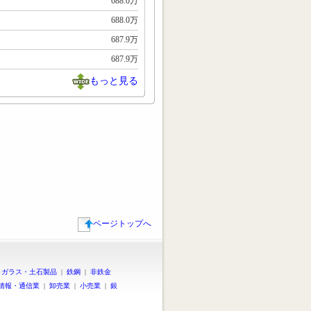
688.0万
688.0万
687.9万
687.9万
もっと見る
ページトップへ
|
ガラス・土石製品
|
鉄鋼
|
非鉄金
情報・通信業
|
卸売業
|
小売業
|
銀