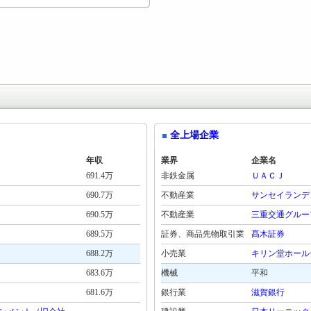
全上場企業
年収
業界
企業名
691.4万
非鉄金属
ＵＡＣＪ
690.7万
不動産業
サンセイランデ
690.5万
不動産業
三重交通グルー
689.5万
証券、商品先物取引業
髙木証券
688.2万
小売業
キリン堂ホール
683.6万
機械
平和
681.6万
銀行業
滋賀銀行