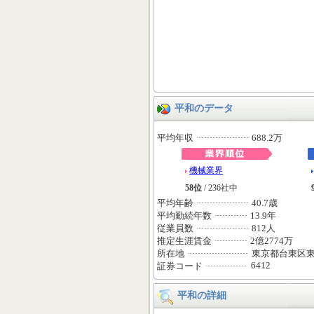
平和のデータ
平均年収
688.2万
機械業界
58位
/ 236社中
平均年齢
40.7歳
平均勤続年数
13.9年
従業員数
812人
推定生涯賃金
2億2774万
所在地
東京都台東区
6412
証券コード
平和の詳細