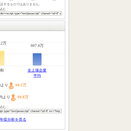
保証するものではありません。
込む：
.2万
607.4万
和
全上場企業
平均
均より
66.1万
均より
80.8万
込む：
年収分析を見る