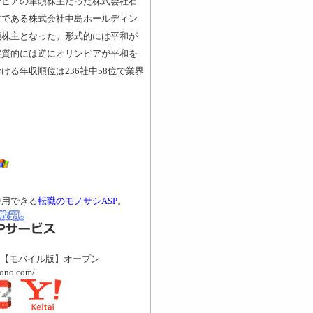
ンピアの筆頭株主だった株式会社石
主である株式会社中島ホールディン
頭株主となった。形式的には平和が
実質的には逆にオリンピアが平和を
る年収順位は236社中58位で業界
使用できる
転職のモノサシASP
。
【モバイル版】オープン
mono.com/