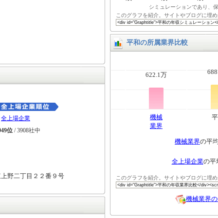
シミュレーションであり、
このグラフを紹介。サイトやブログに埋め
平和の所属業界比較
688
622.1万
機械
平
全上場企業
業界
949位
/ 3908社中
機械業界
の平
全上場企業
の平
東上野二丁目２２番９号
このグラフを紹介。サイトやブログに埋め
機械業界の