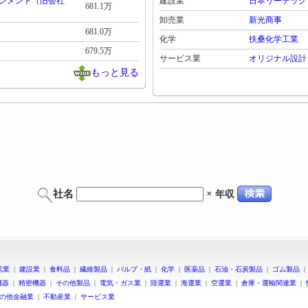
ンメント（旧会社
建設業
日本リーテック
681.1万
卸売業
新光商事
681.0万
化学
扶桑化学工業
679.5万
サービス業
オリジナル設計
もっと見る
社名
×
年収
鉱業
|
建設業
|
食料品
|
繊維製品
|
パルプ・紙
|
化学
|
医薬品
|
石油・石炭製品
|
ゴム製品
機器
|
精密機器
|
その他製品
|
電気・ガス業
|
陸運業
|
海運業
|
空運業
|
倉庫・運輸関連業
|
の他金融業
|
不動産業
|
サービス業