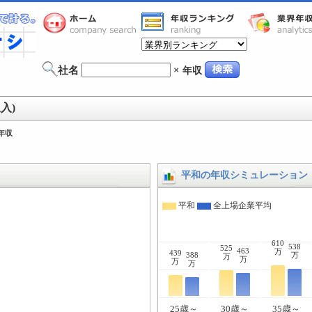
社名
×
年収
入)
年収
平和の年収シミュレーション
平和
全上場企業平均
610
538
525
463
万
439
388
万
万
万
万
万
25歳～
30歳～
35歳～