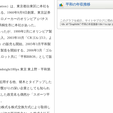
平和の年収推移
oration）は、東京都台東区に本社を
。1960年9月9日創業。東京証券
ロメーカーのオリンピア (パチス
このグラフを紹介。サイトやブログに埋め
県桐生市に本社があった。
たが、1999年2月にオリンピア製
2003年10月「CRゴルゴ13」よ
）の販売も開始。2005年3月平和製
造を開始する。2006年3月「ゴル
ロット共に「平和BROS」として販
mbright180px 東京 東上野・平和第
起用する他、猪木とタイアップした
の繋がりの深い企業としても知られ
成した政党名も偶然か「スポーツ平
）。
アの株式を株式交換方式により取得し