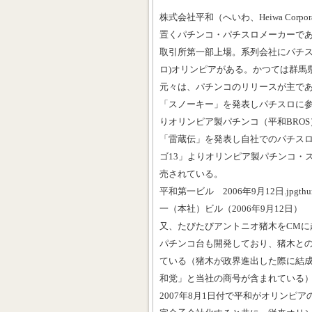
株式会社平和（へいわ、Heiwa Corp
置くパチンコ・パチスロメーカーである
取引所第一部上場。系列会社にパチス
ロ)オリンピアがある。かつては群馬
元々は、パチンコのリリースが主であっ
「スノーキー」を発表しパチスロに参入。
りオリンピア製パチンコ（平和BROS
「雷蔵伝」を発表し自社でのパチスロ製
ゴ13」よりオリンピア製パチンコ・ス
売されている。
平和第一ビル 2006年9月12日.jpgthu
一（本社）ビル（2006年9月12日）
又、たびたびアントニオ猪木をCMに
パチンコ台も開発しており、猪木と
ている（猪木が政界進出した際に結
和党」と当社の商号が含まれている
2007年8月1日付で平和がオリンピ