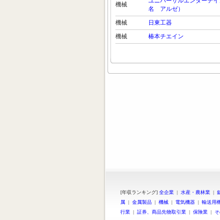
ユニバーサルエンターテイ
機械
名 アルゼ）
機械
日東工器
機械
椿本チエイン
[年収ランキング]
全企業
|
水産・農林業
|
属
|
金属製品
|
機械
|
電気機器
|
輸送用
行業
|
証券、商品先物取引業
|
保険業
|
そ