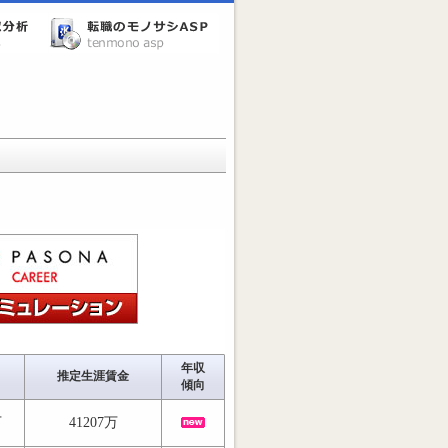
年収
推定生涯賃金
傾向
万
41207万