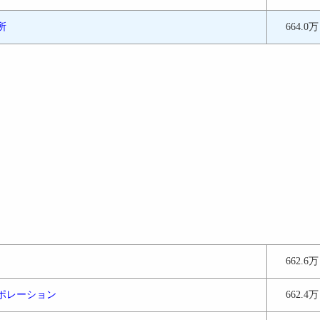
所
664.0万
662.6万
ポレーション
662.4万