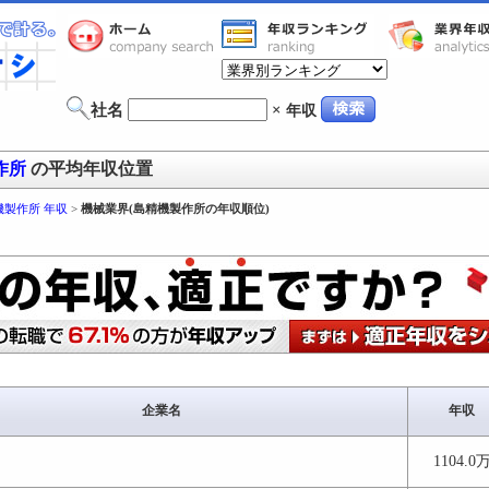
社名
×
年収
作所
の平均年収位置
機製作所 年収
>
機械業界(島精機製作所の年収順位)
企業名
年収
1104.0