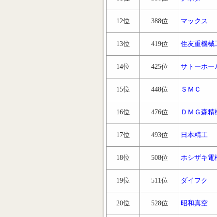
12位
388位
マックス
13位
419位
住友重機械
14位
425位
サトーホー
15位
448位
ＳＭＣ
16位
476位
ＤＭＧ森精
17位
493位
日本精工
18位
508位
ホシザキ電
19位
511位
ダイフク
20位
528位
昭和真空