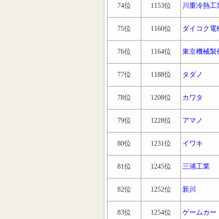
74位
1153位
川重冷熱工
75位
1160位
ダイコク電
76位
1164位
東京機械製
77位
1188位
タダノ
78位
1208位
カワタ
79位
1228位
アマノ
80位
1231位
イワキ
81位
1245位
三浦工業
82位
1252位
新川
83位
1254位
ゲームカー