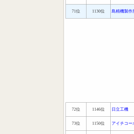
71位
1130位
島精機製作
72位
1146位
日立工機
73位
1150位
アイチコー