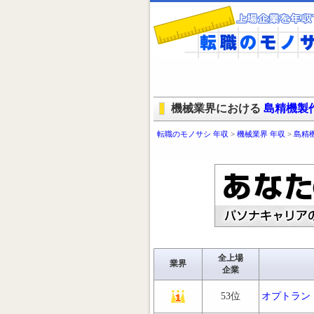
機械業界における
島精機製
転職のモノサシ 年収
>
機械業界 年収
>
島精
全上場
業界
企業
53位
オプトラン