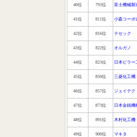
40位
793位
富士機械製
41位
811位
小森コーポ
42位
816位
テセック
43位
822位
オルガノ
44位
823位
日本ピラー
45位
850位
三菱化工機
46位
857位
ジェイテク
47位
873位
日本金銭機
48位
891位
木村化工機
49位
900位
マキタ