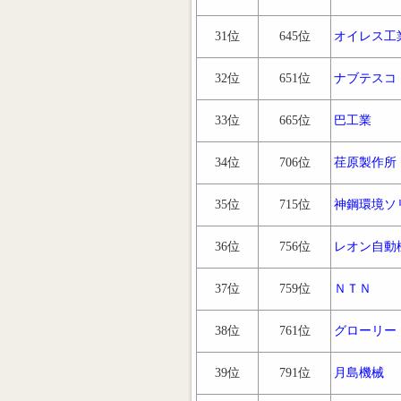
31位
645位
オイレス工
32位
651位
ナブテスコ
33位
665位
巴工業
34位
706位
荏原製作所
35位
715位
神鋼環境ソ
36位
756位
レオン自動
37位
759位
ＮＴＮ
38位
761位
グローリー
39位
791位
月島機械