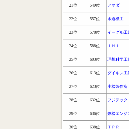
21位
549位
アマダ
22位
557位
水道機工
23位
578位
イーグル工
24位
588位
ＩＨＩ
25位
603位
理想科学工
26位
613位
ダイキン工
27位
623位
小松製作所
28位
632位
フジテック
29位
636位
兼松エンジ
30位
638位
ＴＰＲ