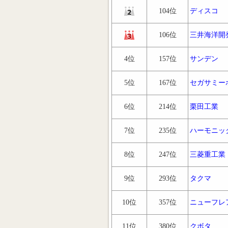
104位
ディスコ
106位
三井海洋開
4位
157位
サンデン
5位
167位
セガサミー
6位
214位
栗田工業
7位
235位
ハーモニッ
8位
247位
三菱重工業
9位
293位
タクマ
10位
357位
ニューフレ
11位
380位
クボタ