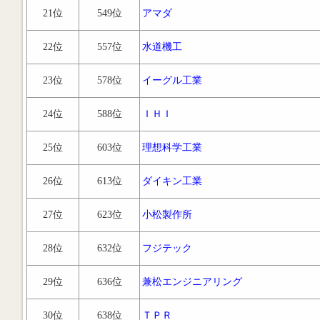
21位
549位
アマダ
22位
557位
水道機工
23位
578位
イーグル工業
24位
588位
ＩＨＩ
25位
603位
理想科学工業
26位
613位
ダイキン工業
27位
623位
小松製作所
28位
632位
フジテック
29位
636位
兼松エンジニアリング
30位
638位
ＴＰＲ