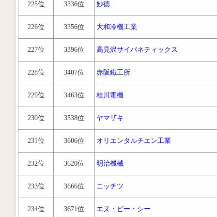
225位
3336位
妙徳
226位
3356位
大和冷機工業
227位
3396位
高見沢サイバネティックス
228位
3407位
赤阪鐵工所
229位
3463位
桂川電機
230位
3538位
ヤマザキ
231位
3606位
オリエンタルチエン工業
232位
3620位
明治機械
233位
3666位
ニッチツ
234位
3671位
エヌ・ピー・シー