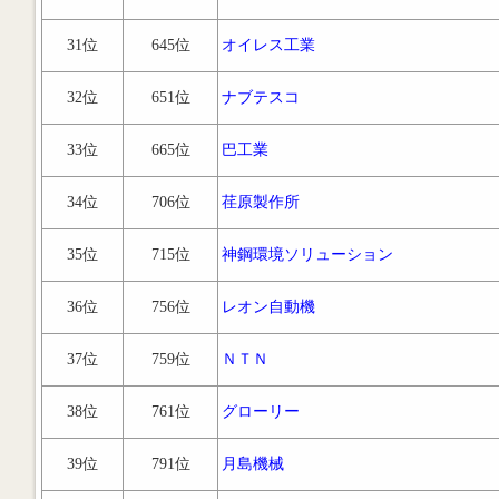
31位
645位
オイレス工業
32位
651位
ナブテスコ
33位
665位
巴工業
34位
706位
荏原製作所
35位
715位
神鋼環境ソリューション
36位
756位
レオン自動機
37位
759位
ＮＴＮ
38位
761位
グローリー
39位
791位
月島機械