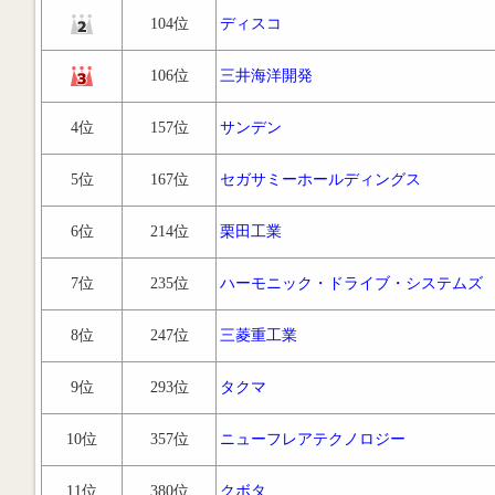
104位
ディスコ
106位
三井海洋開発
4位
157位
サンデン
5位
167位
セガサミーホールディングス
6位
214位
栗田工業
7位
235位
ハーモニック・ドライブ・システムズ
8位
247位
三菱重工業
9位
293位
タクマ
10位
357位
ニューフレアテクノロジー
11位
380位
クボタ