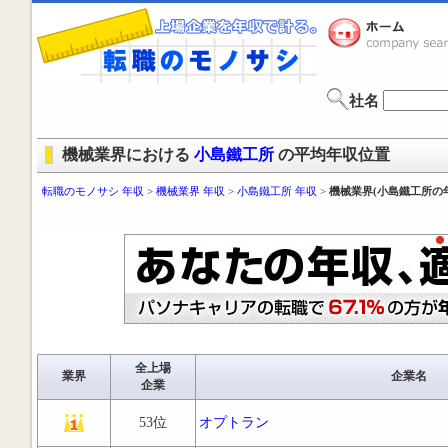
社名
機械業界における
小島鐵工所
の平均年収位置
転職のモノサシ 年収
>
機械業界 年収
>
小島鐵工所 年収
>
機械業界(小島鐵工所の
全上場
業界
企業名
企業
53位
オプトラン