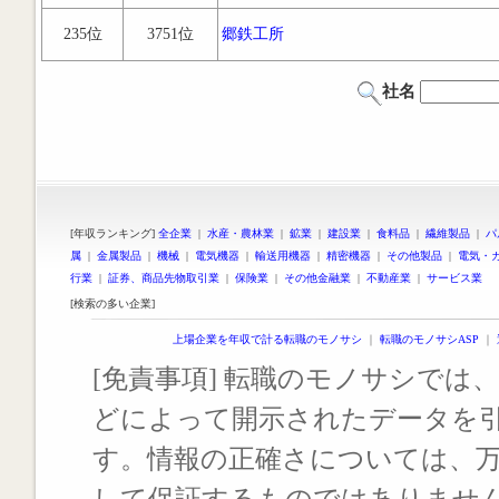
235位
3751位
郷鉄工所
社名
[年収ランキング]
全企業
|
水産・農林業
|
鉱業
|
建設業
|
食料品
|
繊維製品
|
パ
属
|
金属製品
|
機械
|
電気機器
|
輸送用機器
|
精密機器
|
その他製品
|
電気・
行業
|
証券、商品先物取引業
|
保険業
|
その他金融業
|
不動産業
|
サービス業
[検索の多い企業]
上場企業を年収で計る転職のモノサシ
｜
転職のモノサシASP
｜
[免責事項] 転職のモノサシでは、
どによって開示されたデータを
す。情報の正確さについては、
して保証するものではありませ