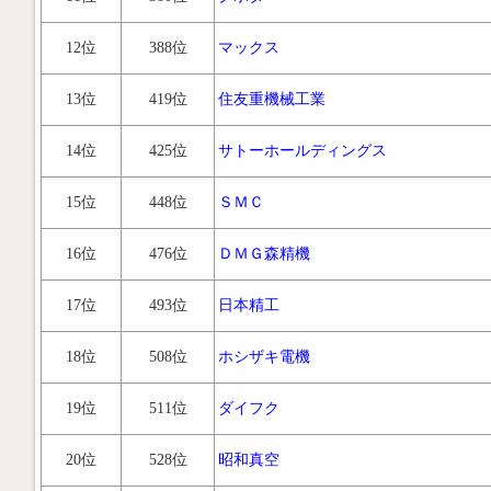
12位
388位
マックス
13位
419位
住友重機械工業
14位
425位
サトーホールディングス
15位
448位
ＳＭＣ
16位
476位
ＤＭＧ森精機
17位
493位
日本精工
18位
508位
ホシザキ電機
19位
511位
ダイフク
20位
528位
昭和真空