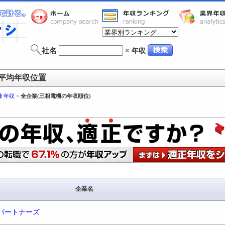
社名
×
年収
平均年収位置
 年収
>
全企業(三相電機の年収順位)
企業名
パートナーズ