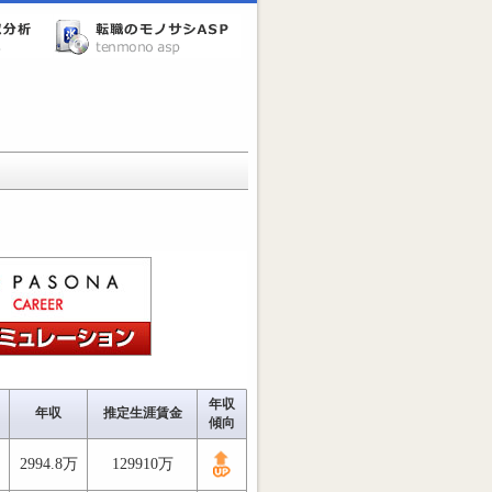
年収
年収
推定生涯賃金
傾向
2994.8万
129910万