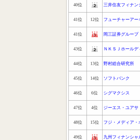
40位
三井住友フィナン
41位
12位
フューチャーアー
41位
岡三証券グループ
43位
ＮＫＳＪホールデ
44位
13位
野村総合研究所
45位
14位
ソフトバンク
46位
6位
シグマクシス
47位
4位
ジーエス・ユアサ
48位
15位
フジ・メディア・
49位
九州フィナンシャ