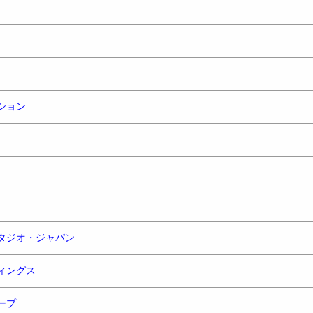
ション
タジオ・ジャパン
ィングス
ープ