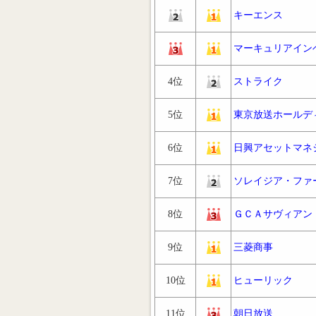
キーエンス
マーキュリアイン
4位
ストライク
5位
東京放送ホールデ
6位
日興アセットマネ
7位
ソレイジア・ファ
8位
ＧＣＡサヴィアン
9位
三菱商事
10位
ヒューリック
11位
朝日放送