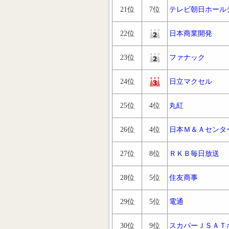
21位
7位
テレビ朝日ホール
22位
日本商業開発
23位
ファナック
24位
日立マクセル
25位
4位
丸紅
26位
4位
日本Ｍ＆Ａセンタ
27位
8位
ＲＫＢ毎日放送
28位
5位
住友商事
29位
5位
電通
30位
9位
スカパーＪＳＡＴ