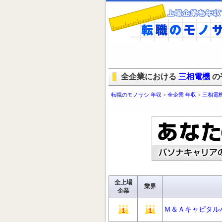
全企業における
三相電機
の
転職のモノサシ 年収
>
全企業 年収
>
三相電機
全上場
業界
企業
Ｍ＆Ａキャピタル