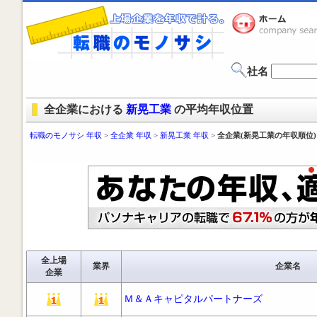
社名
全企業における
新晃工業
の平均年収位置
転職のモノサシ 年収
>
全企業 年収
>
新晃工業 年収
>
全企業(新晃工業の年収順位)
全上場
業界
企業名
企業
Ｍ＆Ａキャピタルパートナーズ