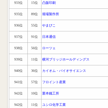
933位
15位
凸版印刷
935位
89位
堀場製作所
936位
55位
やまびこ
937位
91位
日本通信
938位
56位
ローツェ
939位
11位
横河ブリッジホールディングス
940位
36位
カイオム・バイオサイエンス
941位
57位
フロイント産業
942位
10位
栗本鐵工所
942位
11位
ユシロ化学工業