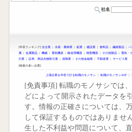
社名
[年収ランキング]
全企業
|
水産・農林業
|
鉱業
|
建設業
|
食料品
|
繊維製品
|
パ
属
|
金属製品
|
機械
|
電気機器
|
輸送用機器
|
精密機器
|
その他製品
|
電気・
行業
|
証券、商品先物取引業
|
保険業
|
その他金融業
|
不動産業
|
サービス業
[検索の多い企業]
上場企業を年収で計る転職のモノサシ
｜
転職のモノサシASP
｜
[免責事項] 転職のモノサシでは、
どによって開示されたデータを
す。情報の正確さについては、
して保証するものではありませ
生した不利益や問題について、