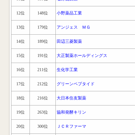
12位
148位
小野薬品工業
13位
179位
アンジェス ＭＧ
14位
189位
田辺三菱製薬
15位
191位
大正製薬ホールディングス
16位
211位
生化学工業
17位
212位
グリーンペプタイド
18位
216位
大日本住友製薬
19位
263位
協和発酵キリン
20位
300位
ＪＣＲファーマ