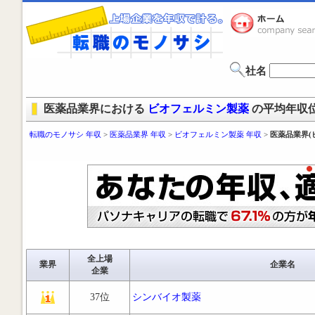
社名
医薬品業界における
ビオフェルミン製薬
の平均年収
転職のモノサシ 年収
>
医薬品業界 年収
>
ビオフェルミン製薬 年収
>
医薬品業界(
全上場
業界
企業名
企業
37位
シンバイオ製薬