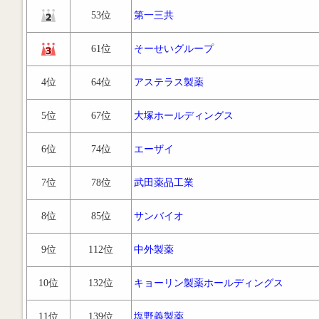
53位
第一三共
61位
そーせいグループ
4位
64位
アステラス製薬
5位
67位
大塚ホールディングス
6位
74位
エーザイ
7位
78位
武田薬品工業
8位
85位
サンバイオ
9位
112位
中外製薬
10位
132位
キョーリン製薬ホールディングス
11位
139位
塩野義製薬