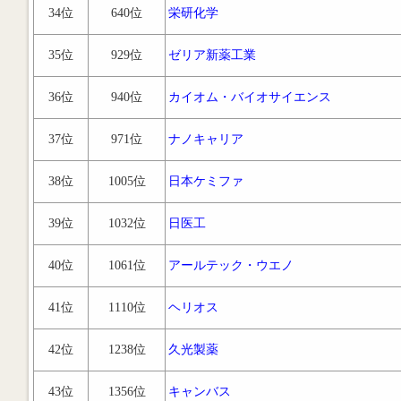
34位
640位
栄研化学
35位
929位
ゼリア新薬工業
36位
940位
カイオム・バイオサイエンス
37位
971位
ナノキャリア
38位
1005位
日本ケミファ
39位
1032位
日医工
40位
1061位
アールテック・ウエノ
41位
1110位
ヘリオス
42位
1238位
久光製薬
43位
1356位
キャンバス