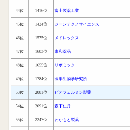
44位
1416位
富士製薬工業
45位
1424位
ジーンテクノサイエンス
46位
1575位
メドレックス
47位
1603位
東和薬品
48位
1655位
リボミック
49位
1784位
医学生物学研究所
53位
2081位
ビオフェルミン製薬
54位
2091位
森下仁丹
55位
2247位
わかもと製薬