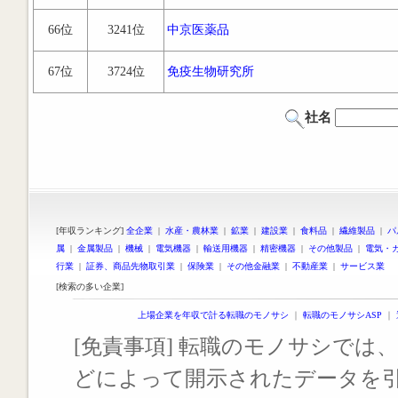
66位
3241位
中京医薬品
67位
3724位
免疫生物研究所
社名
[年収ランキング]
全企業
|
水産・農林業
|
鉱業
|
建設業
|
食料品
|
繊維製品
|
パ
属
|
金属製品
|
機械
|
電気機器
|
輸送用機器
|
精密機器
|
その他製品
|
電気・
行業
|
証券、商品先物取引業
|
保険業
|
その他金融業
|
不動産業
|
サービス業
[検索の多い企業]
上場企業を年収で計る転職のモノサシ
｜
転職のモノサシASP
｜
[免責事項] 転職のモノサシでは、
どによって開示されたデータを