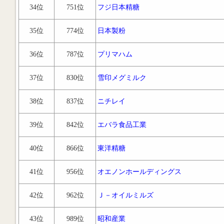
34位
751位
フジ日本精糖
35位
774位
日本製粉
36位
787位
プリマハム
37位
830位
雪印メグミルク
38位
837位
ニチレイ
39位
842位
エバラ食品工業
40位
866位
東洋精糖
41位
956位
オエノンホールディングス
42位
962位
Ｊ－オイルミルズ
43位
989位
昭和産業