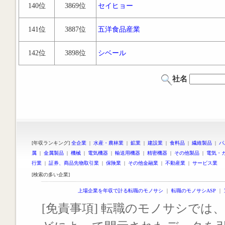
140位
3869位
セイヒョー
141位
3887位
五洋食品産業
142位
3898位
シベール
社名
[年収ランキング]
全企業
|
水産・農林業
|
鉱業
|
建設業
|
食料品
|
繊維製品
|
パ
属
|
金属製品
|
機械
|
電気機器
|
輸送用機器
|
精密機器
|
その他製品
|
電気・
行業
|
証券、商品先物取引業
|
保険業
|
その他金融業
|
不動産業
|
サービス業
[検索の多い企業]
上場企業を年収で計る転職のモノサシ
｜
転職のモノサシASP
｜
[免責事項] 転職のモノサシでは、