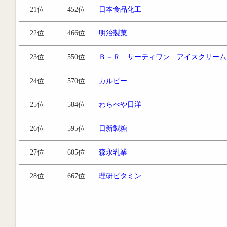
21位
452位
日本食品化工
22位
466位
明治製菓
23位
550位
Ｂ－Ｒ サーティワン アイスクリーム
24位
570位
カルビー
25位
584位
わらべや日洋
26位
595位
日新製糖
27位
605位
森永乳業
28位
667位
理研ビタミン