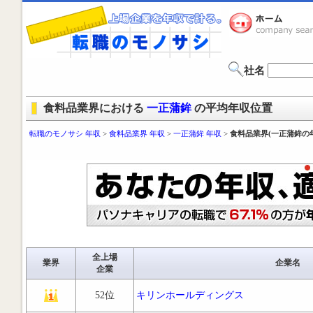
社名
食料品業界における
一正蒲鉾
の平均年収位置
転職のモノサシ 年収
>
食料品業界 年収
>
一正蒲鉾 年収
>
食料品業界(一正蒲鉾の
全上場
業界
企業名
企業
52位
キリンホールディングス