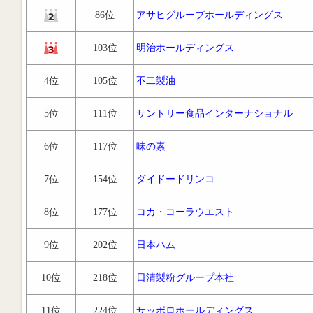
86位
アサヒグループホールディングス
103位
明治ホールディングス
4位
105位
不二製油
5位
111位
サントリー食品インターナショナル
6位
117位
味の素
7位
154位
ダイドードリンコ
8位
177位
コカ・コーラウエスト
9位
202位
日本ハム
10位
218位
日清製粉グループ本社
11位
224位
サッポロホールディングス