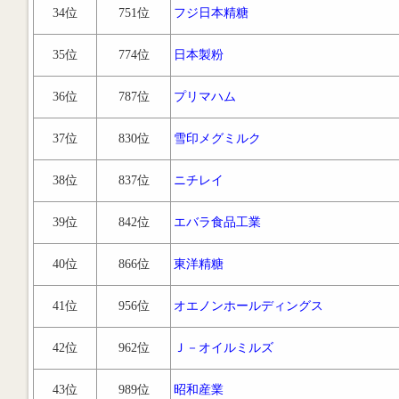
34位
751位
フジ日本精糖
35位
774位
日本製粉
36位
787位
プリマハム
37位
830位
雪印メグミルク
38位
837位
ニチレイ
39位
842位
エバラ食品工業
40位
866位
東洋精糖
41位
956位
オエノンホールディングス
42位
962位
Ｊ－オイルミルズ
43位
989位
昭和産業