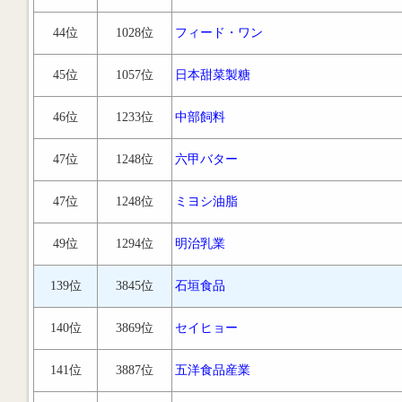
44位
1028位
フィード・ワン
45位
1057位
日本甜菜製糖
46位
1233位
中部飼料
47位
1248位
六甲バター
47位
1248位
ミヨシ油脂
49位
1294位
明治乳業
139位
3845位
石垣食品
140位
3869位
セイヒョー
141位
3887位
五洋食品産業