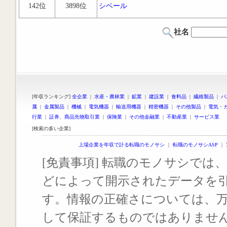
142位
3898位
シベール
社名
[年収ランキング]
全企業
|
水産・農林業
|
鉱業
|
建設業
|
食料品
|
繊維製品
|
パ
属
|
金属製品
|
機械
|
電気機器
|
輸送用機器
|
精密機器
|
その他製品
|
電気・
行業
|
証券、商品先物取引業
|
保険業
|
その他金融業
|
不動産業
|
サービス業
[検索の多い企業]
上場企業を年収で計る転職のモノサシ
｜
転職のモノサシASP
｜
[免責事項] 転職のモノサシでは、
どによって開示されたデータを
す。情報の正確さについては、
して保証するものではありませ