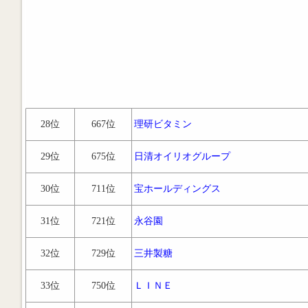
28位
667位
理研ビタミン
29位
675位
日清オイリオグループ
30位
711位
宝ホールディングス
31位
721位
永谷園
32位
729位
三井製糖
33位
750位
ＬＩＮＥ