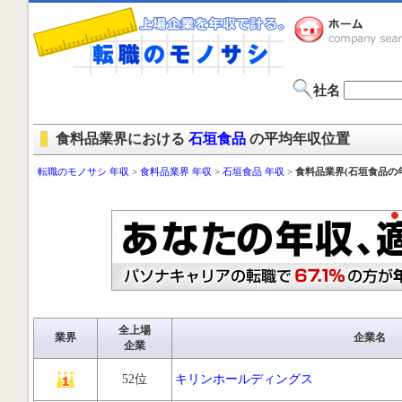
社名
食料品業界における
石垣食品
の平均年収位置
転職のモノサシ 年収
>
食料品業界 年収
>
石垣食品 年収
>
食料品業界(石垣食品の
全上場
業界
企業名
企業
52位
キリンホールディングス