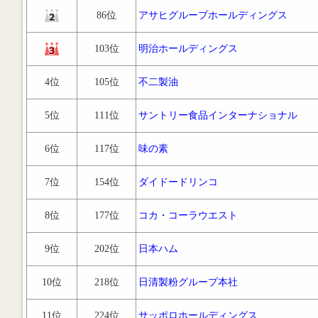
86位
アサヒグループホールディングス
103位
明治ホールディングス
4位
105位
不二製油
5位
111位
サントリー食品インターナショナル
6位
117位
味の素
7位
154位
ダイドードリンコ
8位
177位
コカ・コーラウエスト
9位
202位
日本ハム
10位
218位
日清製粉グループ本社
11位
224位
サッポロホールディングス