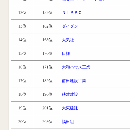
12位
152位
ＮＩＰＰＯ
13位
162位
ダイダン
14位
168位
大気社
15位
170位
日揮
16位
171位
大和ハウス工業
17位
182位
前田建設工業
18位
196位
鉄建建設
19位
201位
大東建託
20位
205位
福田組