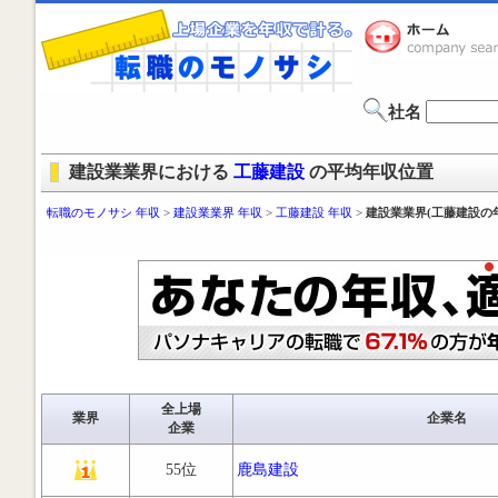
社名
建設業業界における
工藤建設
の平均年収位置
転職のモノサシ 年収
>
建設業業界 年収
>
工藤建設 年収
>
建設業業界(工藤建設の
全上場
業界
企業名
企業
55位
鹿島建設