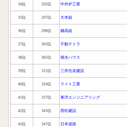
34位
292位
中外炉工業
35位
297位
大本組
36位
298位
錢高組
37位
303位
不動テトラ
38位
305位
積水ハウス
39位
322位
三井住友建設
40位
324位
ライト工業
41位
337位
東洋エンジニアリング
42位
343位
西松建設
43位
347位
日本道路