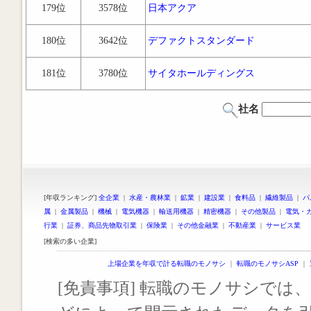
179位
3578位
日本アクア
180位
3642位
デファクトスタンダード
181位
3780位
サイタホールディングス
社名
[年収ランキング]
全企業
|
水産・農林業
|
鉱業
|
建設業
|
食料品
|
繊維製品
|
パ
属
|
金属製品
|
機械
|
電気機器
|
輸送用機器
|
精密機器
|
その他製品
|
電気・
行業
|
証券、商品先物取引業
|
保険業
|
その他金融業
|
不動産業
|
サービス業
[検索の多い企業]
上場企業を年収で計る転職のモノサシ
｜
転職のモノサシASP
｜
[免責事項] 転職のモノサシでは、