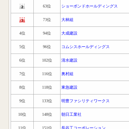
63位
ショーボンドホールディングス
73位
大林組
4位
94位
大成建設
5位
96位
コムシスホールディングス
6位
102位
清水建設
7位
116位
奥村組
8位
118位
東急建設
9位
133位
明豊ファシリティワークス
10位
148位
朝日工業社
11位
151位
長谷工コーポレーション