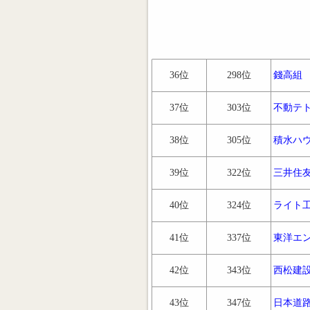
36位
298位
錢高組
37位
303位
不動テ
38位
305位
積水ハ
39位
322位
三井住
40位
324位
ライト
41位
337位
東洋エ
42位
343位
西松建
43位
347位
日本道