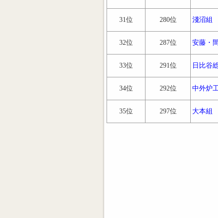
31位
280位
淺沼組
32位
287位
安藤・
33位
291位
日比谷
34位
292位
中外炉
35位
297位
大本組