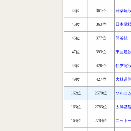
44位
361位
若築建
45位
363位
日本電
46位
377位
熊谷組
47位
393位
東亜建
48位
420位
住友電
49位
427位
大林道
162位
2670位
ソルコ
163位
2783位
太洋基
164位
2784位
ニット