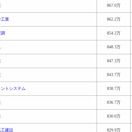
業
867.0万
学工業
862.2万
空調
854.2万
ん
848.3万
業
847.3万
設
843.7万
ラントシステム
838.7万
設
836.7万
設
830.0万
化工建設
829.9万