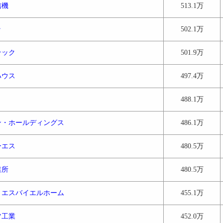
信機
513.1万
ラ
502.1万
テック
501.9万
ハウス
497.4万
488.1万
ン・ホールディングス
486.1万
ーエス
480.5万
業所
480.5万
・エスバイエルホーム
455.1万
ツ工業
452.0万