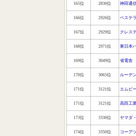
165位
2830位
神田通
166位
2926位
ベステ
167位
2929位
クレス
168位
2971位
東日本
169位
3049位
省電舎
170位
3065位
ルーデ
171位
3121位
エムビ
171位
3121位
高田工
173位
3330位
ヤマダ
174位
3350位
コーア