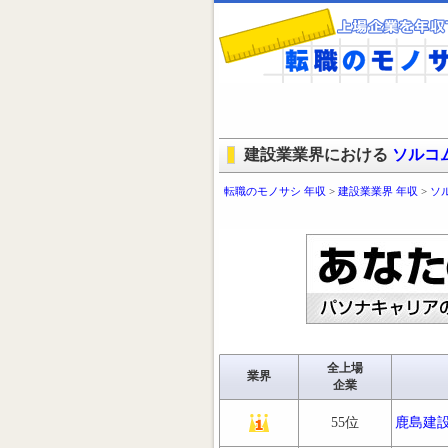
建設業業界における
ソルコ
転職のモノサシ 年収
>
建設業業界 年収
>
ソ
全上場
業界
企業
55位
鹿島建