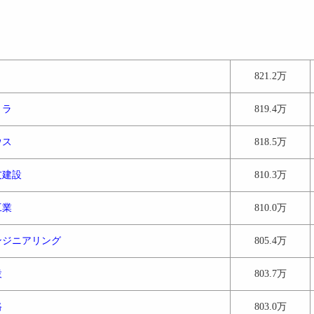
821.2万
トラ
819.4万
ウス
818.5万
友建設
810.3万
工業
810.0万
ンジニアリング
805.4万
設
803.7万
路
803.0万