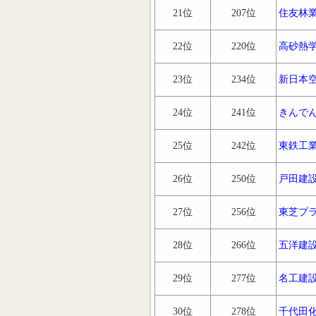
21位
207位
住友林
22位
220位
高砂熱
23位
234位
新日本
24位
241位
きんで
25位
242位
東鉄工
26位
250位
戸田建
27位
256位
東芝プ
28位
266位
五洋建
29位
277位
名工建
30位
278位
千代田