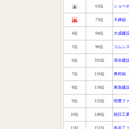
63位
ショー
73位
大林組
4位
94位
大成建
5位
96位
コムシ
6位
102位
清水建
7位
116位
奥村組
8位
118位
東急建
9位
133位
明豊フ
10位
148位
朝日工
11位
151位
長谷工