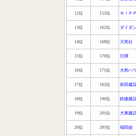
12位
152位
ＮＩＰ
13位
162位
ダイダ
14位
168位
大気社
15位
170位
日揮
16位
171位
大和ハ
17位
182位
前田建
18位
196位
鉄建建
19位
201位
大東建
20位
205位
福田組