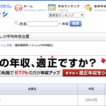
社名
×
年収
ム
の平均年収位置
ルコム 年収
>
建設業業界(ソルコムの年収順位)
企業名
年収
設
1103.0万