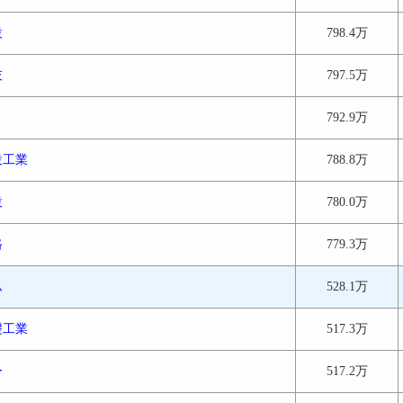
設
798.4万
技
797.5万
792.9万
設工業
788.8万
設
780.0万
路
779.3万
ム
528.1万
礎工業
517.3万
ー
517.2万