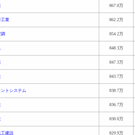
業
867.0万
学工業
862.2万
空調
854.2万
ん
848.3万
業
847.3万
設
843.7万
ラントシステム
838.7万
設
836.7万
設
830.0万
化工建設
829.9万