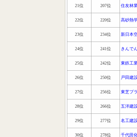
21位
207位
住友林
22位
220位
高砂熱
23位
234位
新日本
24位
241位
きんで
25位
242位
東鉄工
26位
250位
戸田建
27位
256位
東芝プ
28位
266位
五洋建
29位
277位
名工建
30位
278位
千代田