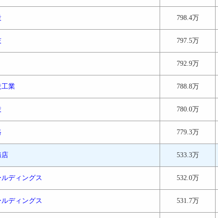
設
798.4万
技
797.5万
792.9万
設工業
788.8万
設
780.0万
路
779.3万
務店
533.3万
ールディングス
532.0万
ールディングス
531.7万