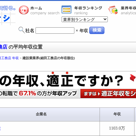
社名
×
年収
務店
の平均年収位置
田工務店 年収
>
建設業業界(細田工務店の年収順位)
企業名
年収
設
1103.0万