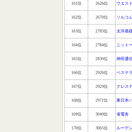
161位
2626位
ウエス
162位
2670位
ソルコ
163位
2783位
太洋基
164位
2784位
ニット
165位
2830位
神田通
166位
2926位
ベステ
167位
2929位
クレス
168位
2971位
東日本
169位
3049位
省電舎
170位
3065位
ルーデ