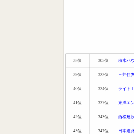
38位
305位
積水ハ
39位
322位
三井住
40位
324位
ライト
41位
337位
東洋エ
42位
343位
西松建
43位
347位
日本道