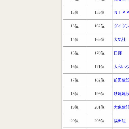
12位
152位
ＮＩＰ
13位
162位
ダイダ
14位
168位
大気社
15位
170位
日揮
16位
171位
大和ハ
17位
182位
前田建
18位
196位
鉄建建
19位
201位
大東建
20位
205位
福田組