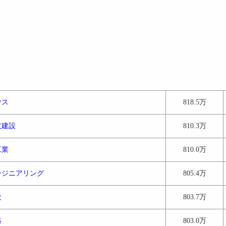
ウス
818.5万
友建設
810.3万
工業
810.0万
ンジニアリング
805.4万
設
803.7万
路
803.0万