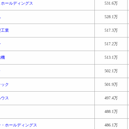
トホールディングス
531.6万
ム
528.1万
礎工業
517.3万
ー
517.2万
信機
513.1万
ラ
502.1万
テック
501.9万
ハウス
497.4万
488.1万
ン・ホールディングス
486.1万