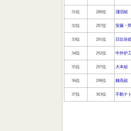
31位
280位
淺沼組
32位
287位
安藤・
33位
291位
日比谷
34位
292位
中外炉
35位
297位
大本組
36位
298位
錢高組
37位
303位
不動テ