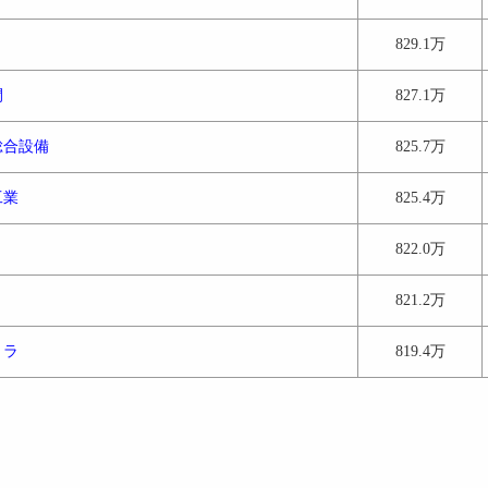
829.1万
間
827.1万
総合設備
825.7万
工業
825.4万
822.0万
821.2万
トラ
819.4万