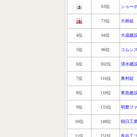
63位
ショー
73位
大林組
4位
94位
大成建
5位
96位
コムシ
6位
102位
清水建
7位
116位
奥村組
8位
118位
東急建
9位
133位
明豊フ
10位
148位
朝日工
11位
151位
長谷工