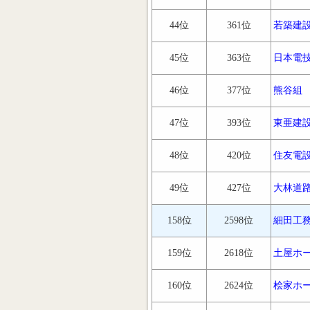
44位
361位
若築建
45位
363位
日本電
46位
377位
熊谷組
47位
393位
東亜建
48位
420位
住友電
49位
427位
大林道
158位
2598位
細田工
159位
2618位
土屋ホ
160位
2624位
桧家ホ