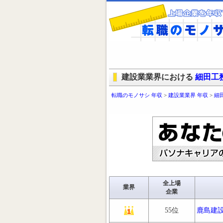
建設業業界における
細田工
転職のモノサシ 年収
>
建設業業界 年収
>
細
全上場
業界
企業
55位
鹿島建