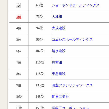
63位
ショーボンドホールディングス
73位
大林組
4位
94位
大成建設
5位
96位
コムシスホールディングス
6位
102位
清水建設
7位
116位
奥村組
8位
118位
東急建設
9位
133位
明豊ファシリティワークス
10位
148位
朝日工業社
11位
151位
長谷工コーポレーション