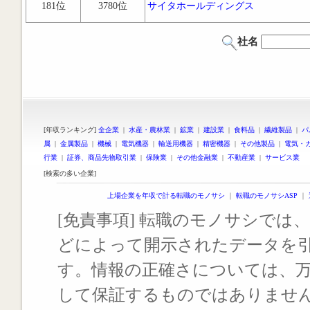
181位
3780位
サイタホールディングス
社名
[年収ランキング]
全企業
|
水産・農林業
|
鉱業
|
建設業
|
食料品
|
繊維製品
|
パ
属
|
金属製品
|
機械
|
電気機器
|
輸送用機器
|
精密機器
|
その他製品
|
電気・
行業
|
証券、商品先物取引業
|
保険業
|
その他金融業
|
不動産業
|
サービス業
[検索の多い企業]
上場企業を年収で計る転職のモノサシ
｜
転職のモノサシASP
｜
[免責事項] 転職のモノサシでは、
どによって開示されたデータを
す。情報の正確さについては、
して保証するものではありませ