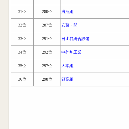
31位
280位
淺沼組
32位
287位
安藤・間
33位
291位
日比谷総合設備
34位
292位
中外炉工業
35位
297位
大本組
36位
298位
錢高組