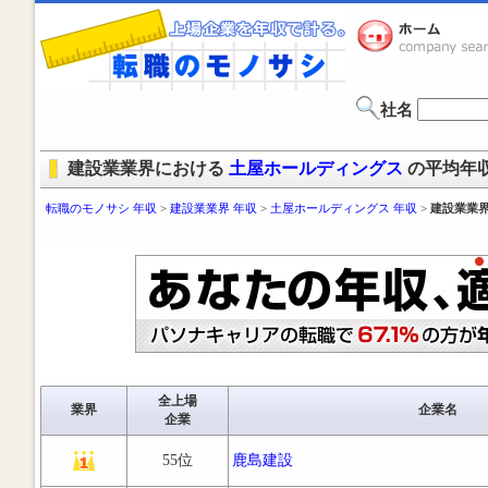
社名
建設業業界における
土屋ホールディングス
の平均年
転職のモノサシ 年収
>
建設業業界 年収
>
土屋ホールディングス 年収
>
建設業業界
全上場
業界
企業名
企業
55位
鹿島建設