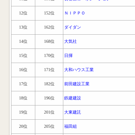
12位
152位
ＮＩＰＰＯ
13位
162位
ダイダン
14位
168位
大気社
15位
170位
日揮
16位
171位
大和ハウス工業
17位
182位
前田建設工業
18位
196位
鉄建建設
19位
201位
大東建託
20位
205位
福田組