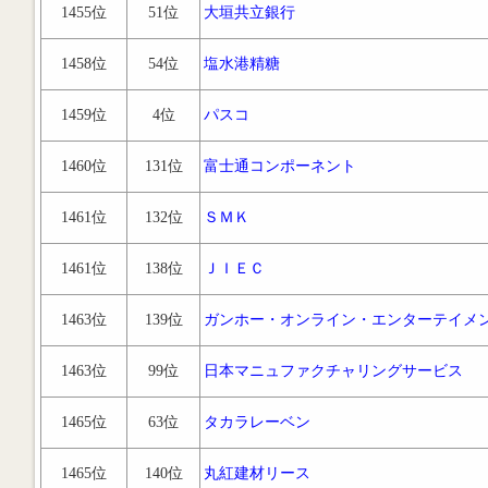
1455位
51位
大垣共立銀行
1458位
54位
塩水港精糖
1459位
4位
パスコ
1460位
131位
富士通コンポーネント
1461位
132位
ＳＭＫ
1461位
138位
ＪＩＥＣ
1463位
139位
ガンホー・オンライン・エンターテイメ
1463位
99位
日本マニュファクチャリングサービス
1465位
63位
タカラレーベン
1465位
140位
丸紅建材リース