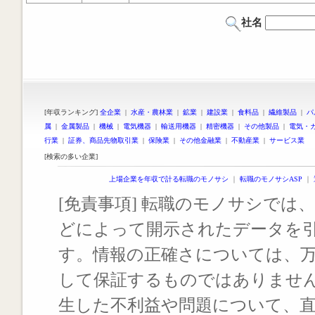
社名
[年収ランキング]
全企業
|
水産・農林業
|
鉱業
|
建設業
|
食料品
|
繊維製品
|
パ
属
|
金属製品
|
機械
|
電気機器
|
輸送用機器
|
精密機器
|
その他製品
|
電気・
行業
|
証券、商品先物取引業
|
保険業
|
その他金融業
|
不動産業
|
サービス業
[検索の多い企業]
上場企業を年収で計る転職のモノサシ
｜
転職のモノサシASP
｜
[免責事項] 転職のモノサシでは、
どによって開示されたデータを
す。情報の正確さについては、
して保証するものではありませ
生した不利益や問題について、