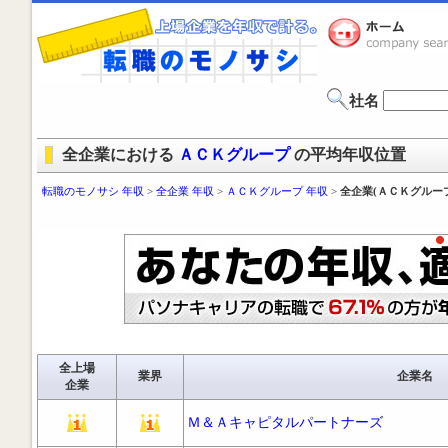
社名
全企業における
ＡＣＫグループ
の平均年収位置
転職のモノサシ 年収
>
全企業 年収
>
ＡＣＫグループ 年収
>
全企業(ＡＣＫグルー
全上場
業界
企業名
企業
Ｍ＆Ａキャピタルパートナーズ