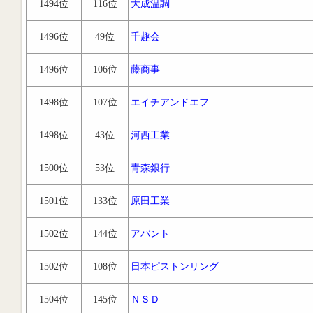
1494位
116位
大成温調
1496位
49位
千趣会
1496位
106位
藤商事
1498位
107位
エイチアンドエフ
1498位
43位
河西工業
1500位
53位
青森銀行
1501位
133位
原田工業
1502位
144位
アバント
1502位
108位
日本ピストンリング
1504位
145位
ＮＳＤ