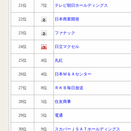
21位
7位
テレビ朝日ホールディングス
22位
日本商業開発
23位
ファナック
24位
日立マクセル
25位
4位
丸紅
26位
4位
日本Ｍ＆Ａセンター
27位
8位
ＲＫＢ毎日放送
28位
5位
住友商事
29位
5位
電通
30位
9位
スカパーＪＳＡＴホールディングス