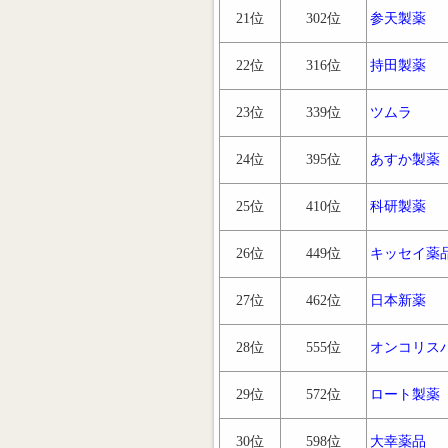
21位
302位
参天製薬
22位
316位
持田製薬
23位
339位
ツムラ
24位
395位
あすか製薬
25位
410位
科研製薬
26位
449位
キッセイ薬
27位
462位
日本新薬
28位
555位
オンコリス
29位
572位
ロート製薬
30位
598位
大幸薬品