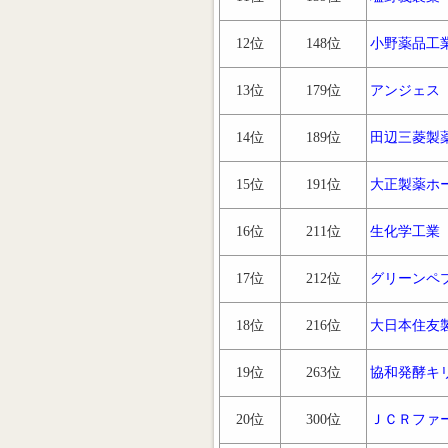
12位
148位
小野薬品工
13位
179位
アンジェス
14位
189位
田辺三菱製
15位
191位
大正製薬ホ
16位
211位
生化学工業
17位
212位
グリーンペ
18位
216位
大日本住友
19位
263位
協和発酵キ
20位
300位
ＪＣＲファ