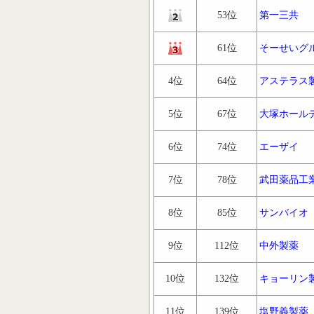
53位
第一三共
61位
そーせいグ
4位
64位
アステラス
5位
67位
大塚ホール
6位
74位
エーザイ
7位
78位
武田薬品工
8位
85位
サンバイオ
9位
112位
中外製薬
10位
132位
キョーリン
11位
139位
塩野義製薬