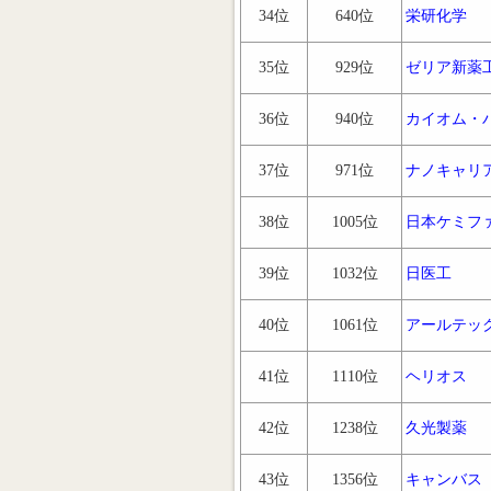
34位
640位
栄研化学
35位
929位
ゼリア新薬
36位
940位
カイオム・
37位
971位
ナノキャリ
38位
1005位
日本ケミフ
39位
1032位
日医工
40位
1061位
アールテッ
41位
1110位
ヘリオス
42位
1238位
久光製薬
43位
1356位
キャンバス