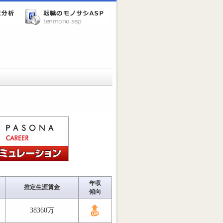
年収
推定生涯賃金
傾向
38360万