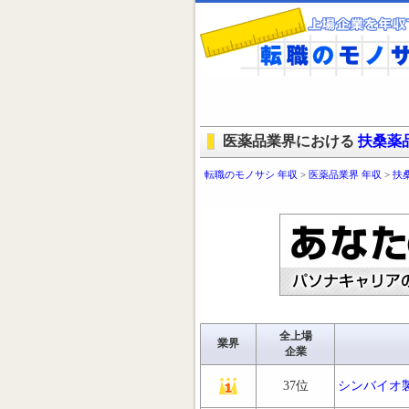
医薬品業界における
扶桑薬
転職のモノサシ 年収
>
医薬品業界 年収
>
扶
全上場
業界
企業
37位
シンバイオ