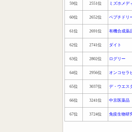
59位
2551位
ミズホメデ
60位
2652位
ペプチドリ
61位
2691位
有機合成薬
62位
2741位
ダイト
63位
2802位
ログリー
64位
2956位
オンコセラ
65位
3037位
デ・ウエス
66位
3241位
中京医薬品
67位
3724位
免疫生物研