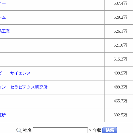
ィー
537.4万
ーム
529.2万
品工業
526.1万
521.0万
515.3万
ピー・サイエンス
499.5万
タン・セラピテクス研究所
489.3万
465.7万
究所
392.5万
社名
×
年収