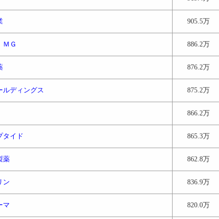
業
905.5万
 ＭＧ
886.2万
薬
876.2万
ールディングス
875.2万
866.2万
プタイド
865.3万
製薬
862.8万
リン
836.9万
ーマ
820.0万