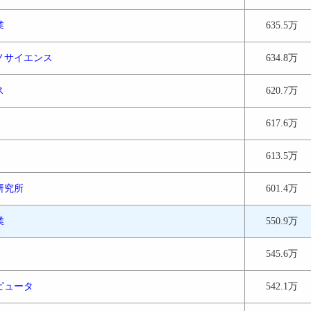
業
635.5万
ノサイエンス
634.8万
ス
620.7万
617.6万
613.5万
研究所
601.4万
業
550.9万
545.6万
ピュータ
542.1万