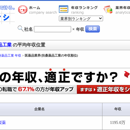
社名
×
年収
品工業
の平均年収位置
桑薬品工業 年収
>
医薬品業界(扶桑薬品工業の年収順位)
企業名
年収
製薬
1195.0万